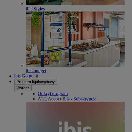
ibis Styles
ibis budget
ibis Go get it
Program lojalnościowy
Wstecz
Odkryj program
ALL Accor+ ibis - Subskrypcja