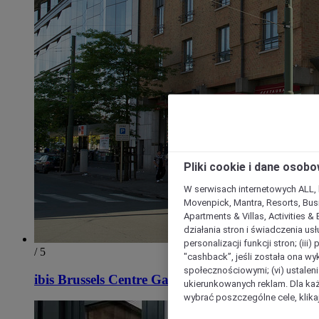
Pliki cookie i dane osob
W serwisach internetowych ALL, ho
Movenpick, Mantra, Resorts, Busi
Apartments & Villas, Activities &
działania stron i świadczenia usł
personalizacji funkcji stron; (iii
/ 5
"cashback”, jeśli została ona wyk
społecznościowymi; (vi) ustalen
ibis Brussels Centre Gare Midi
ukierunkowanych reklam. Dla ka
wybrać poszczególne cele, klikaj