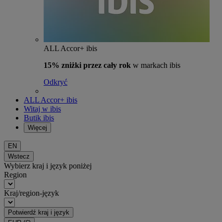
ALL Accor+ ibis
15% zniżki przez cały rok
w markach ibis
Odkryć
ALL Accor+ ibis
Witaj w ibis
Butik ibis
Więcej
EN
Wstecz
Wybierz kraj i język poniżej
Region
Kraj/region-język
Potwierdź kraj i język