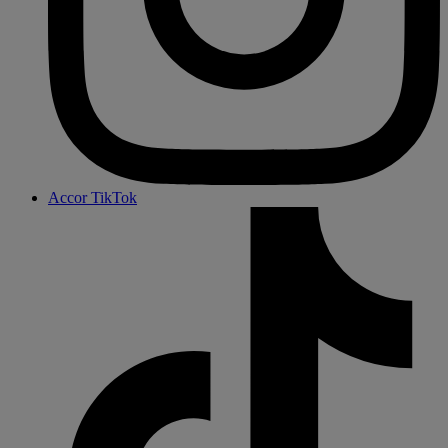
Accor TikTok