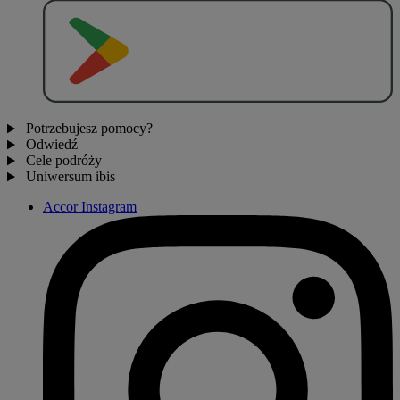
P
O
B
I
E
R
Z Z
Potrzebujesz pomocy?
Odwiedź
Cele podróży
Uniwersum ibis
Accor Instagram