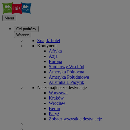
Menu
Cel podróży
Wstecz
Znajdź hotel
Kontynent
Afryka
Azja
Europa
Środkowy Wschód
Ameryka Północna
Ameryka Południowa
Australia L Pacyfik
Nasze najlepsze destynacje
Warszawa
Kraków
Wrocław
Berlin
Paryż
Zobacz wszystkie destynacje