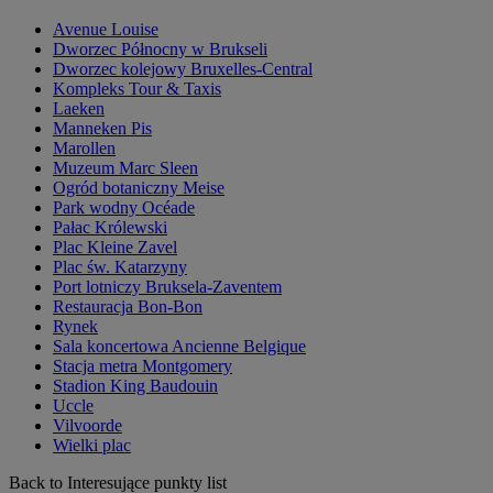
Avenue Louise
Dworzec Północny w Brukseli
Dworzec kolejowy Bruxelles-Central
Kompleks Tour & Taxis
Laeken
Manneken Pis
Marollen
Muzeum Marc Sleen
Ogród botaniczny Meise
Park wodny Océade
Pałac Królewski
Plac Kleine Zavel
Plac św. Katarzyny
Port lotniczy Bruksela-Zaventem
Restauracja Bon-Bon
Rynek
Sala koncertowa Ancienne Belgique
Stacja metra Montgomery
Stadion King Baudouin
Uccle
Vilvoorde
Wielki plac
Back to Interesujące punkty list