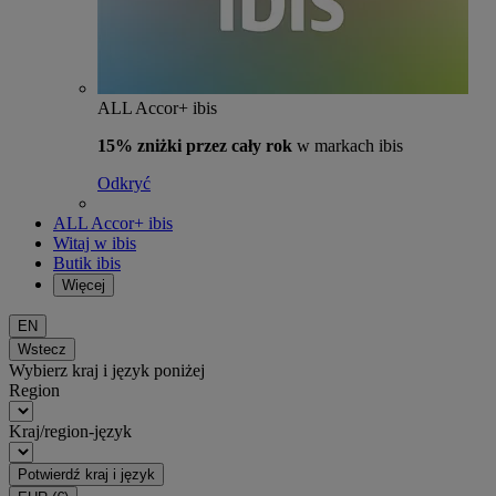
ALL Accor+ ibis
15% zniżki przez cały rok
w markach ibis
Odkryć
ALL Accor+ ibis
Witaj w ibis
Butik ibis
Więcej
EN
Wstecz
Wybierz kraj i język poniżej
Region
Kraj/region-język
Potwierdź kraj i język