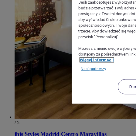
Jeśli zaakceptujesz wykorzystan
będzie przetwarzać Twój adres e-
powiązany z Twoimi danymi doty
aby wyświetlać Ci ukierunkowane
społecznościowych. Twoje dane
trzecie. Aby dowiedzieć się więc
przycisk "Personalizuj”.
Możesz zmienić swoje wybory w 
dostępny za pośrednictwem linku
Więcej informacji
Nasi partnerzy
Do
/ 5
ibis Styles Madrid Centro Maravillas