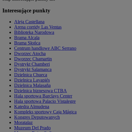
Interesujące punkty
Aleja Castellana
Arena corridy Las Ventas
Biblioteka Narodowa
Brama Alcala
Brama Słońca
Centrum handlowe ABC Serrano
Dworzec Atocha
Dworzec Chamartin
Dystrykt Chamberi
Dystrykt Salamanca
Dzielnica Chueca
Dzielnica Lavapiés
Dzielnica Malasaña
Dzielnica biznesowa CTBA
Hala sportowa Barclays Center
Hala sportowa Palacio Vistalegre
Katedra Almudena
Kompleks sportowy Caja Mágica
Kongres Deputowanych
Moratalaz
Muzeum Del Prado