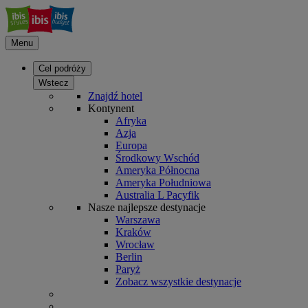
Menu
Cel podróży
Wstecz
Znajdź hotel
Kontynent
Afryka
Azja
Europa
Środkowy Wschód
Ameryka Północna
Ameryka Południowa
Australia L Pacyfik
Nasze najlepsze destynacje
Warszawa
Kraków
Wrocław
Berlin
Paryż
Zobacz wszystkie destynacje