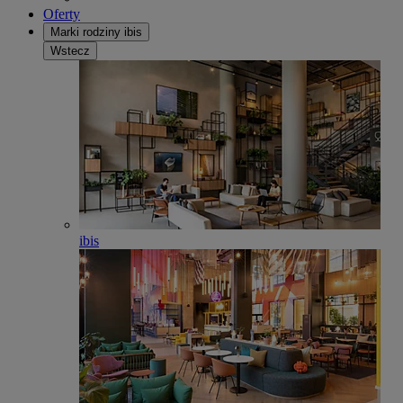
Oferty
Marki rodziny ibis
Wstecz
ibis