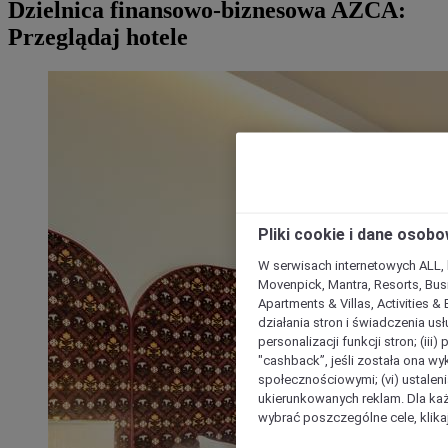
Dzielnica finansowo-biznesowa AZCA:
Przeglądaj hotele
Pliki cookie i dane osob
W serwisach internetowych ALL, ho
Movenpick, Mantra, Resorts, Busi
Apartments & Villas, Activities &
działania stron i świadczenia usł
personalizacji funkcji stron; (iii
"cashback”, jeśli została ona wyk
społecznościowymi; (vi) ustalen
ukierunkowanych reklam. Dla ka
wybrać poszczególne cele, klikaj