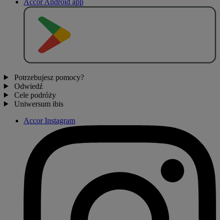
Accor Android app
P
O
B
I
E
R
Z Z
Potrzebujesz pomocy?
Odwiedź
Cele podróży
Uniwersum ibis
Accor Instagram