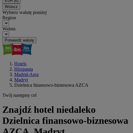
EUR
(€)
Wstecz
Wybierz walutę poniżej
Region
Waluta
Potwierdź walutę
Hotels
Hiszpania
Madrid-Area
Madryt
Dzielnica finansowo-biznesowa AZCA
Twój następny cel
Znajdź hotel niedaleko
Dzielnica finansowo-biznesowa
AZCA, Madryt