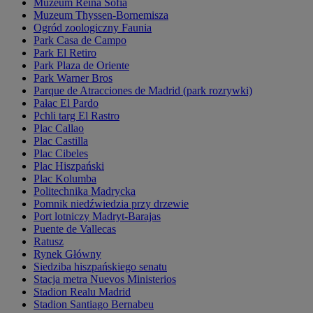
Muzeum Reina Sofia
Muzeum Thyssen-Bornemisza
Ogród zoologiczny Faunia
Park Casa de Campo
Park El Retiro
Park Plaza de Oriente
Park Warner Bros
Parque de Atracciones de Madrid (park rozrywki)
Pałac El Pardo
Pchli targ El Rastro
Plac Callao
Plac Castilla
Plac Cibeles
Plac Hiszpański
Plac Kolumba
Politechnika Madrycka
Pomnik niedźwiedzia przy drzewie
Port lotniczy Madryt-Barajas
Puente de Vallecas
Ratusz
Rynek Główny
Siedziba hiszpańskiego senatu
Stacja metra Nuevos Ministerios
Stadion Realu Madrid
Stadion Santiago Bernabeu