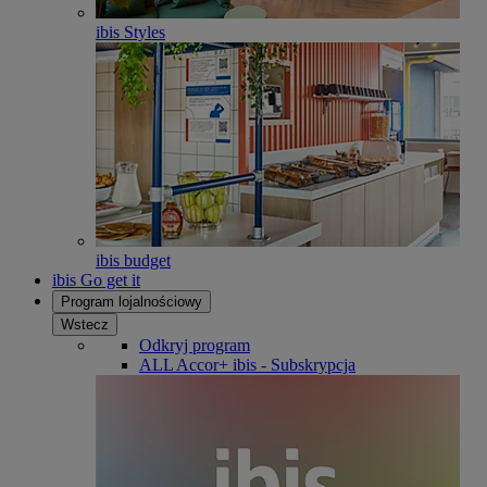
ibis Styles
ibis budget
ibis Go get it
Program lojalnościowy
Wstecz
Odkryj program
ALL Accor+ ibis - Subskrypcja