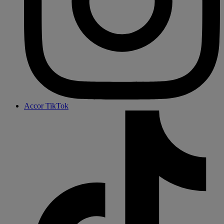
Accor TikTok