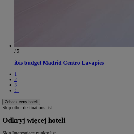
/ 5
ibis budget Madrid Centro Lavapies
1
2
3
〉
Zobacz ceny hoteli
Skip other destinations list
Odkryj więcej hoteli
Skip Interesujące punkty list