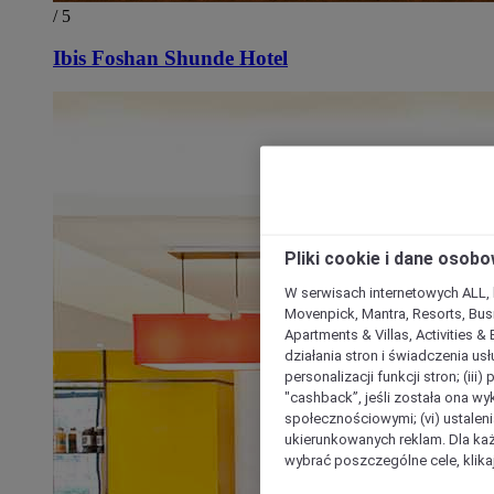
/ 5
Ibis Foshan Shunde Hotel
Pliki cookie i dane osob
W serwisach internetowych ALL, ho
Movenpick, Mantra, Resorts, Busi
Apartments & Villas, Activities &
działania stron i świadczenia usł
personalizacji funkcji stron; (iii
"cashback”, jeśli została ona wyk
społecznościowymi; (vi) ustalen
ukierunkowanych reklam. Dla ka
wybrać poszczególne cele, klikaj