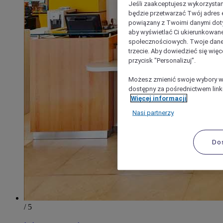
Jeśli zaakceptujesz wykorzystan
będzie przetwarzać Twój adres e-
powiązany z Twoimi danymi doty
aby wyświetlać Ci ukierunkowane
społecznościowych. Twoje dane
trzecie. Aby dowiedzieć się więc
przycisk "Personalizuj”.
Możesz zmienić swoje wybory w 
dostępny za pośrednictwem linku
Więcej informacji
Nasi partnerzy
Do
/ 5