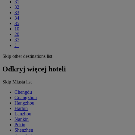
31
32
33
34
35
10
20
37
〉
Skip other destinations list
Odkryj więcej hoteli
Skip Miasta list
Chengdu
Guangzhou
Hangzhou
Harbin
Lanzhou
Nankin
Pekin
Shenzhen