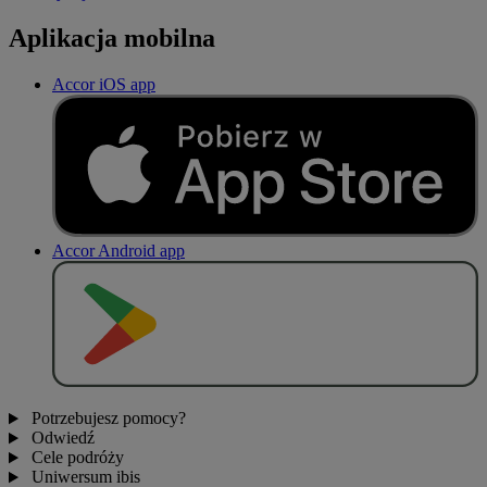
Aplikacja mobilna
Accor iOS app
Accor Android app
P
O
B
I
E
R
Z Z
Potrzebujesz pomocy?
Odwiedź
Cele podróży
Uniwersum ibis