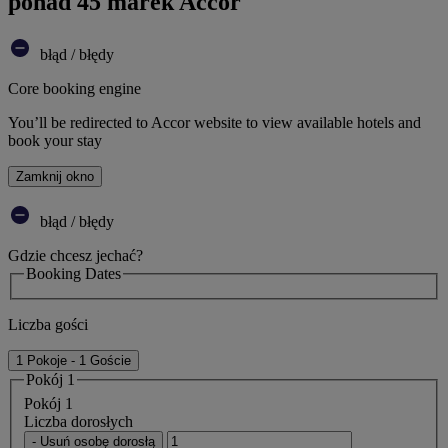
ponad 45 marek Accor
błąd / błędy
Core booking engine
You’ll be redirected to Accor website to view available hotels and
book your stay
Zamknij okno
błąd / błędy
Gdzie chcesz jechać?
Booking Dates
Liczba gości
1 Pokoje - 1 Goście
Pokój 1
Pokój 1
Liczba dorosłych
- Usuń osobę dorosłą