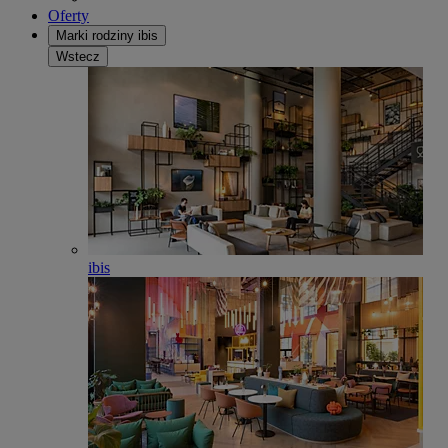
Oferty
Marki rodziny ibis
Wstecz
ibis