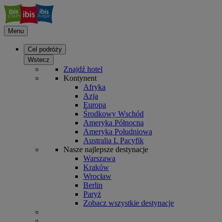
Menu
Cel podróży
Wstecz
Znajdź hotel
Kontynent
Afryka
Azja
Europa
Środkowy Wschód
Ameryka Północna
Ameryka Południowa
Australia L Pacyfik
Nasze najlepsze destynacje
Warszawa
Kraków
Wrocław
Berlin
Paryż
Zobacz wszystkie destynacje