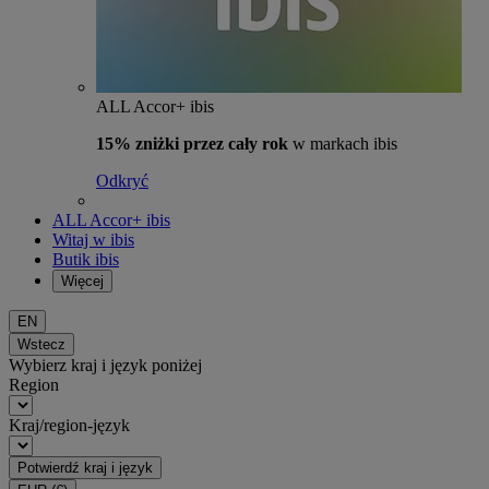
ALL Accor+ ibis
15% zniżki przez cały rok
w markach ibis
Odkryć
ALL Accor+ ibis
Witaj w ibis
Butik ibis
Więcej
EN
Wstecz
Wybierz kraj i język poniżej
Region
Kraj/region-język
Potwierdź kraj i język