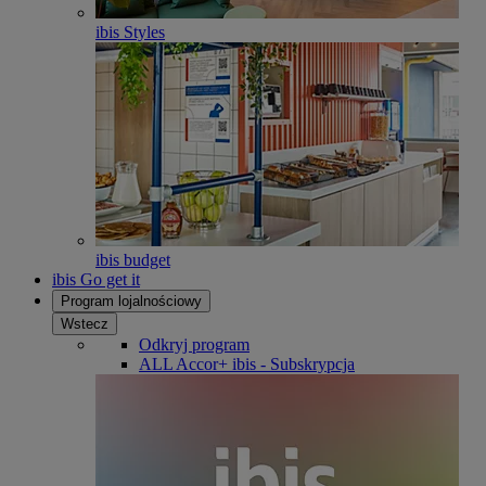
ibis Styles
ibis budget
ibis Go get it
Program lojalnościowy
Wstecz
Odkryj program
ALL Accor+ ibis - Subskrypcja