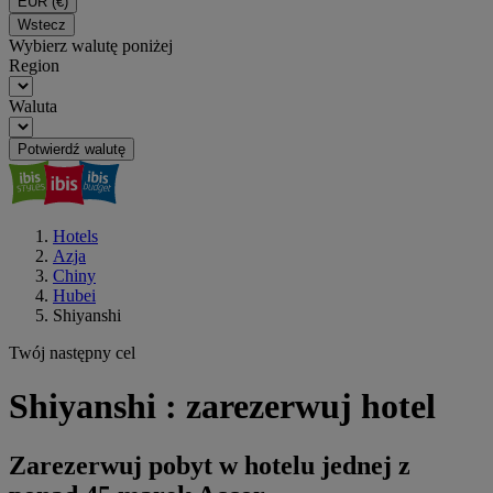
EUR
(€)
Wstecz
Wybierz walutę poniżej
Region
Waluta
Potwierdź walutę
Hotels
Azja
Chiny
Hubei
Shiyanshi
Twój następny cel
Shiyanshi : zarezerwuj hotel
Zarezerwuj pobyt w hotelu jednej z