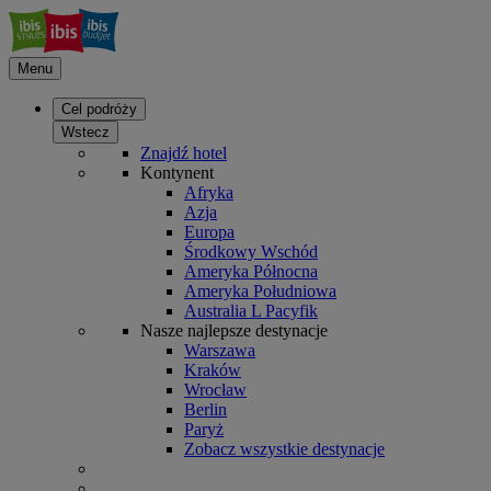
Menu
Cel podróży
Wstecz
Znajdź hotel
Kontynent
Afryka
Azja
Europa
Środkowy Wschód
Ameryka Północna
Ameryka Południowa
Australia L Pacyfik
Nasze najlepsze destynacje
Warszawa
Kraków
Wrocław
Berlin
Paryż
Zobacz wszystkie destynacje