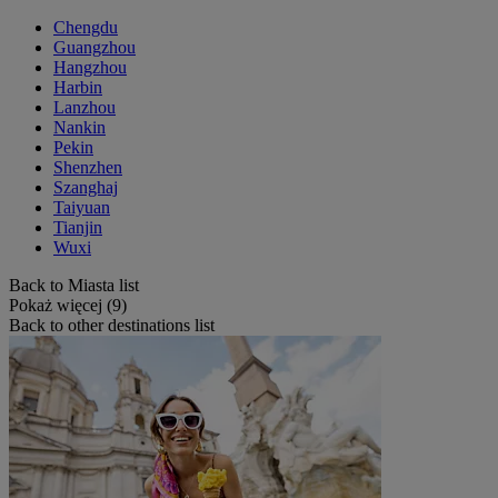
Chengdu
Guangzhou
Hangzhou
Harbin
Lanzhou
Nankin
Pekin
Shenzhen
Szanghaj
Taiyuan
Tianjin
Wuxi
Back to Miasta list
Pokaż więcej (9)
Back to other destinations list