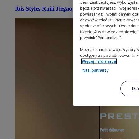
Jeśli zaakceptujesz wykorzystan
Ibis Styles Ruili Jiegao Hotel
będzie przetwarzać Twój adres e-
powiązany z Twoimi danymi doty
aby wyświetlać Ci ukierunkowane
społecznościowych. Twoje dane
trzecie. Aby dowiedzieć się więc
przycisk "Personalizuj”.
Możesz zmienić swoje wybory w 
dostępny za pośrednictwem linku
Więcej informacji
Nasi partnerzy
Do