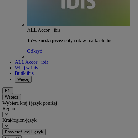
ALL Accor+ ibis
15% zniżki przez cały rok
w markach ibis
Odkryć
ALL Accor+ ibis
Witaj w ibis
Butik ibis
Więcej
EN
Wstecz
Wybierz kraj i język poniżej
Region
Kraj/region-język
Potwierdź kraj i język