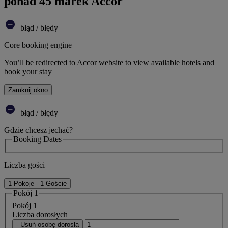
ponad 45 marek Accor
błąd / błędy
Core booking engine
You’ll be redirected to Accor website to view available hotels and
book your stay
Zamknij okno
błąd / błędy
Gdzie chcesz jechać?
Booking Dates
Liczba gości
1 Pokoje - 1 Goście
Pokój 1
Pokój 1
Liczba dorosłych
- Usuń osobę dorosłą