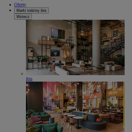
Oferty
Marki rodziny ibis
Wstecz
ibis