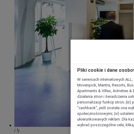
Pliki cookie i dane osob
W serwisach internetowych ALL, ho
Movenpick, Mantra, Resorts, Busi
Apartments & Villas, Activities &
działania stron i świadczenia usł
personalizacji funkcji stron; (iii
"cashback”, jeśli została ona wyk
społecznościowymi; (vi) ustalen
ukierunkowanych reklam. Dla ka
wybrać poszczególne cele, klikaj
/ 5