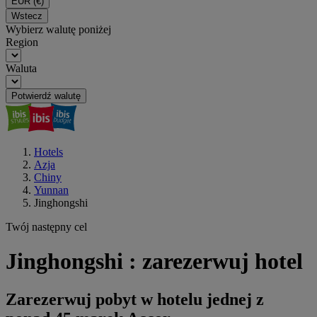
EUR
(€)
Wstecz
Wybierz walutę poniżej
Region
Waluta
Potwierdź walutę
Hotels
Azja
Chiny
Yunnan
Jinghongshi
Twój następny cel
Jinghongshi : zarezerwuj hotel
Zarezerwuj pobyt w hotelu jednej z