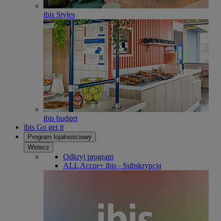
ibis Styles
ibis budget
ibis Go get it
Program lojalnościowy
Wstecz
Odkryj program
ALL Accor+ ibis - Subskrypcja