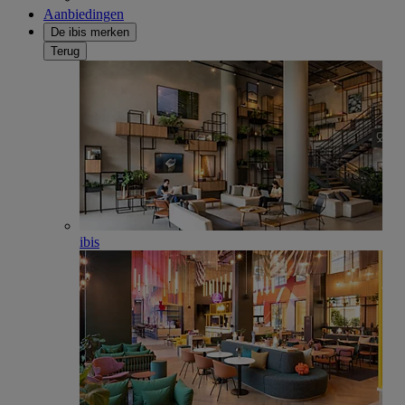
Aanbiedingen
De ibis merken
Terug
ibis