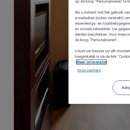
op de knop "Personaliseren" te k
Als u instemt met het gebruik va
e-mailadres (indien verstrekt) v
reserverings- en loyaliteitsgege
en sociale netwerken. Uw gegev
derden beschikken. Voor meer inf
de knop "Personaliseren".
U kunt uw keuzes op elk moment 
toegankelijk is via de link "Cook
Meer informatie
Onze partners
Aan