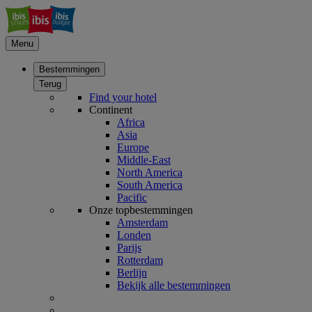
Menu
Bestemmingen
Terug
Find your hotel
Continent
Africa
Asia
Europe
Middle-East
North America
South America
Pacific
Onze topbestemmingen
Amsterdam
Londen
Parijs
Rotterdam
Berlijn
Bekijk alle bestemmingen