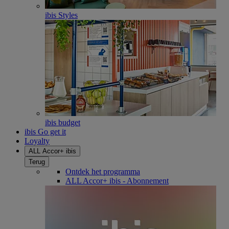
ibis Styles
ibis budget
ibis Go get it
Loyalty
ALL Accor+ ibis
Terug
Ontdek het programma
ALL Accor+ ibis - Abonnement