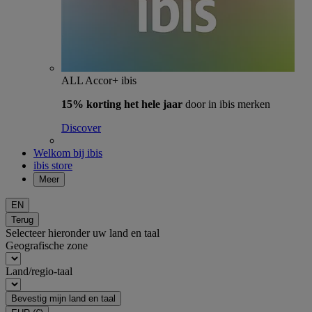
ALL Accor+ ibis
15% korting het hele jaar
door in ibis merken
Discover
Welkom bij ibis
ibis store
Meer
EN
Terug
Selecteer hieronder uw land en taal
Geografische zone
Land/regio-taal
Bevestig mijn land en taal