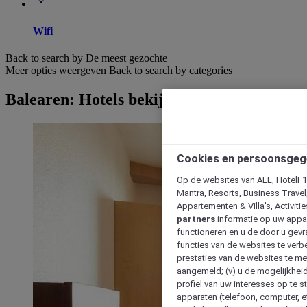
Wifi
Back to search by De meest gezochte
Meer opties weergeven
Back to search by categories
Balearen: Hotels bekijken
Cookies en persoonsgeg
Op de websites van ALL, HotelF1, 
Mantra, Resorts, Business Travel
Appartementen & Villa's, Activiti
partners
informatie op uw appara
functioneren en u de door u gevra
functies van de websites te verbe
prestaties van de websites te met
aangemeld; (v) u de mogelijkheid
profiel van uw interesses op te s
apparaten (telefoon, computer, e