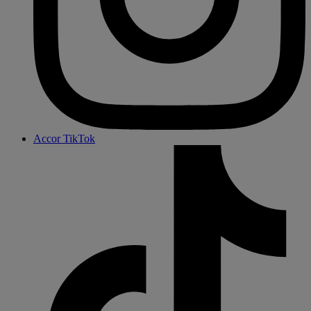
Accor TikTok