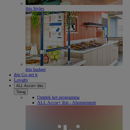
ibis Styles
ibis budget
ibis Go get it
Loyalty
ALL Accor+ ibis
Terug
Ontdek het programma
ALL Accor+ ibis - Abonnement