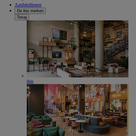
Aanbiedingen
De ibis merken
Terug
ibis