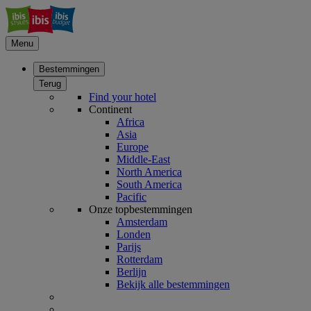
Menu
Bestemmingen
Terug
Find your hotel
Continent
Africa
Asia
Europe
Middle-East
North America
South America
Pacific
Onze topbestemmingen
Amsterdam
Londen
Parijs
Rotterdam
Berlijn
Bekijk alle bestemmingen