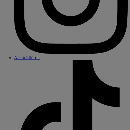
Accor TikTok