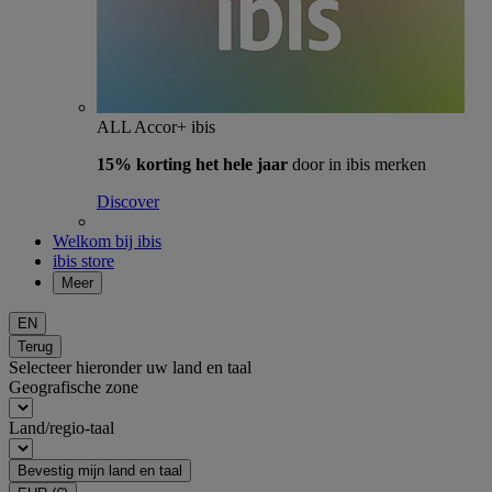
ALL Accor+ ibis
15% korting het hele jaar
door in ibis merken
Discover
Welkom bij ibis
ibis store
Meer
EN
Terug
Selecteer hieronder uw land en taal
Geografische zone
Land/regio-taal
Bevestig mijn land en taal