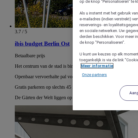
op de knop "Personaliseren" te k
Als u instemt met het gebruik va
e-mailadres (indien verstrekt) v
reserverings- en loyaliteitsgege
en sociale netwerken. Uw gegev
3.7 / 5
derden beschikken. Voor meer inf
de knop "Personaliseren".
ibis budget Berlin Ost
U kunt uw keuzes op elk moment 
Betaalbare prijs
toegankelijk is via de link "Cook
Het centrum van de stad is binnen 20 minuten bereikbaar
Meer informatie
Onze partners
Openbaar vervoerhalte pal voor hotel
Gratis parkeren op slechts 45 meter afstand.
Aan
De Gärten der Welt liggen op slechts 3,5 km afstand.