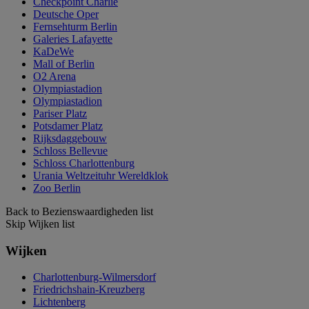
Checkpoint Charlie
Deutsche Oper
Fernsehturm Berlin
Galeries Lafayette
KaDeWe
Mall of Berlin
O2 Arena
Olympiastadion
Olympiastadion
Pariser Platz
Potsdamer Platz
Rijksdaggebouw
Schloss Bellevue
Schloss Charlottenburg
Urania Weltzeituhr Wereldklok
Zoo Berlin
Back to Bezienswaardigheden list
Skip Wijken list
Wijken
Charlottenburg-Wilmersdorf
Friedrichshain-Kreuzberg
Lichtenberg