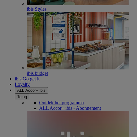
ibis Styles
ibis budget
ibis Go get it
Loyalty
ALL Accor+ ibis
Terug
Ontdek het programma
ALL Accor+ ibis - Abonnement