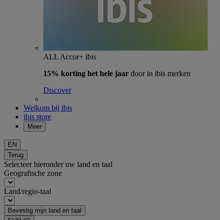
ALL Accor+ ibis
15% korting het hele jaar
door in ibis merken
Discover
Welkom bij ibis
ibis store
Meer
EN
Terug
Selecteer hieronder uw land en taal
Geografische zone
Land/regio-taal
Bevestig mijn land en taal