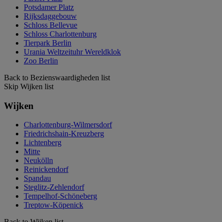
Potsdamer Platz
Rijksdaggebouw
Schloss Bellevue
Schloss Charlottenburg
Tierpark Berlin
Urania Weltzeituhr Wereldklok
Zoo Berlin
Back to Bezienswaardigheden list
Skip Wijken list
Wijken
Charlottenburg-Wilmersdorf
Friedrichshain-Kreuzberg
Lichtenberg
Mitte
Neukölln
Reinickendorf
Spandau
Steglitz-Zehlendorf
Tempelhof-Schöneberg
Treptow-Köpenick
Back to Wijken list