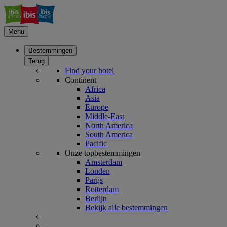
Menu
Bestemmingen
Terug
Find your hotel
Continent
Africa
Asia
Europe
Middle-East
North America
South America
Pacific
Onze topbestemmingen
Amsterdam
Londen
Parijs
Rotterdam
Berlijn
Bekijk alle bestemmingen