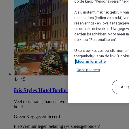
op de knop "Personaliseren" te k
Als u instemt met het gebruik va
e-mailadres (indien verstrekt) v
reserverings- en loyaliteitsgege
en sociale netwerken. Uw gegev
derden beschikken. Voor meer inf
de knop "Personaliseren".
U kunt uw keuzes op elk moment 
toegankelijk is via de link "Cook
Meer informatie
Onze partners
4.4 / 5
Aan
ibis Styles Hotel Berlin Mitte
Veel restaurants, bars en avondwinkels in de buurt van het
hotel
Green Key-gecertificeerd
Fietsverhuur tegen betaling (seizoensgebonden)