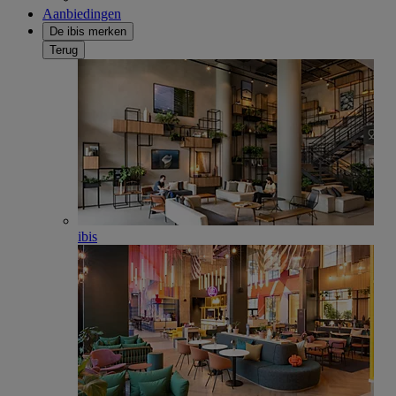
Aanbiedingen
De ibis merken
Terug
ibis