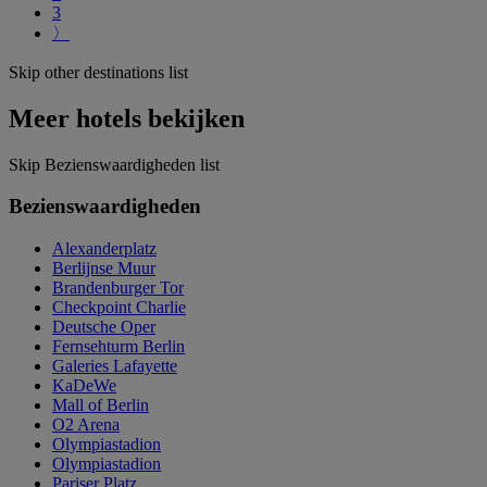
3
〉
Skip other destinations list
Meer hotels bekijken
Skip Bezienswaardigheden list
Bezienswaardigheden
Alexanderplatz
Berlijnse Muur
Brandenburger Tor
Checkpoint Charlie
Deutsche Oper
Fernsehturm Berlin
Galeries Lafayette
KaDeWe
Mall of Berlin
O2 Arena
Olympiastadion
Olympiastadion
Pariser Platz