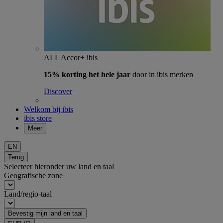
ALL Accor+ ibis
15% korting het hele jaar
door in ibis merken
Discover
Welkom bij ibis
ibis store
Meer
EN
Terug
Selecteer hieronder uw land en taal
Geografische zone
Land/regio-taal
Bevestig mijn land en taal