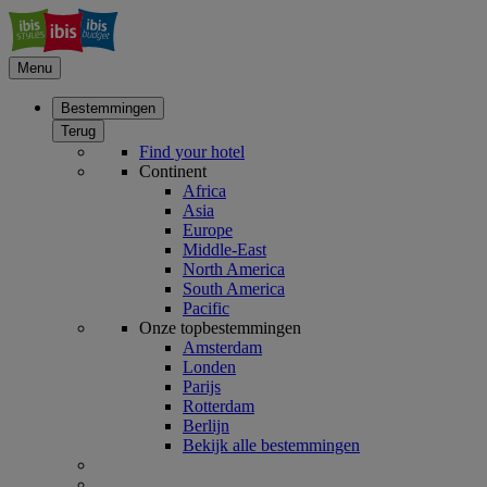
Menu
Bestemmingen
Terug
Find your hotel
Continent
Africa
Asia
Europe
Middle-East
North America
South America
Pacific
Onze topbestemmingen
Amsterdam
Londen
Parijs
Rotterdam
Berlijn
Bekijk alle bestemmingen