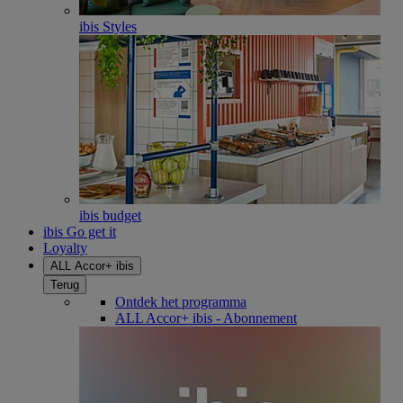
ibis Styles
ibis budget
ibis Go get it
Loyalty
ALL Accor+ ibis
Terug
Ontdek het programma
ALL Accor+ ibis - Abonnement