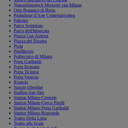
Natuurhistorisch Museum van Milaan
Orto Botanico di Brera
Padiglione d'Arte Contemporanea
Palestro
Parco Sempione
Parco dell'Idroscalo
Piazza Gae Aulenti
Piazza del Duomo
Piola
Pirellitoren
Politecnico di Milano
Porta Garibaldi
Porta Romana
Porta Ticinese
Porta Venezia
Romolo
Spazio Oberdan
Stadion San Siro
Station Milano Centrale
Station Milano Greco Pirelli
Station Milano Porta Garibaldi
Station Milano Rogoredo
Teatro Della Luna
Teatro alla Scala