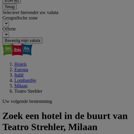
EUR
(€)
Terug
Selecteer hieronder uw valuta
Geografische zone
Offerte
Bevestig mijn valuta
Hotels
Europa
Italië
Lombardije
Milaan
Teatro Strehler
Uw volgende bestemming
Zoek een hotel in de buurt van
Teatro Strehler, Milaan