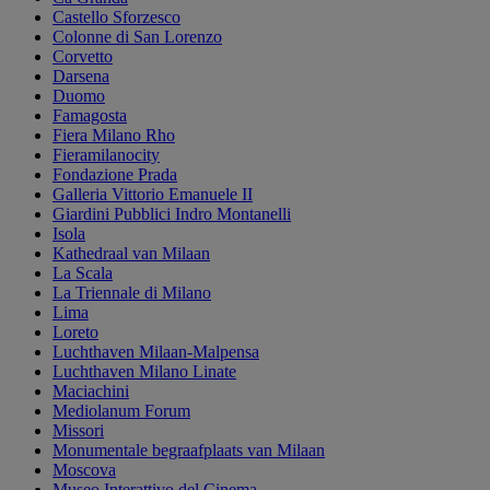
Castello Sforzesco
Colonne di San Lorenzo
Corvetto
Darsena
Duomo
Famagosta
Fiera Milano Rho
Fieramilanocity
Fondazione Prada
Galleria Vittorio Emanuele II
Giardini Pubblici Indro Montanelli
Isola
Kathedraal van Milaan
La Scala
La Triennale di Milano
Lima
Loreto
Luchthaven Milaan-Malpensa
Luchthaven Milano Linate
Maciachini
Mediolanum Forum
Missori
Monumentale begraafplaats van Milaan
Moscova
Museo Interattivo del Cinema