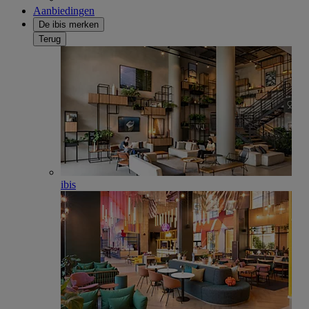
Aanbiedingen
De ibis merken
Terug
ibis