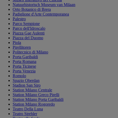
Natuurhistorisch Museum van Milaan
Orto Botanico di Brera
Padiglione d'Arte Contemporanea
Palestro
Parco Sempione
Parco dell'Idroscalo
Piazza Gae Aulenti
Piazza del Duomo
Piola
Pirellitoren
Politecnico di Milano
Porta Garibaldi
Porta Romana
Porta Ticinese
Porta Venezia
Romolo
Spazio Oberdan
Stadion San Siro
Station Milano Centrale
Station Milano Greco Pirelli
Station Milano Porta Garibaldi
Station Milano Rogoredo
Teatro Della Luna
Teatro Strehler