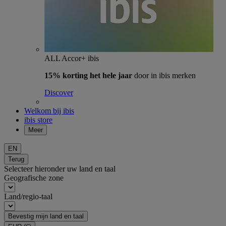
ALL Accor+ ibis
15% korting het hele jaar
door in ibis merken
Discover
Welkom bij ibis
ibis store
Meer
EN
Terug
Selecteer hieronder uw land en taal
Geografische zone
Land/regio-taal
Bevestig mijn land en taal