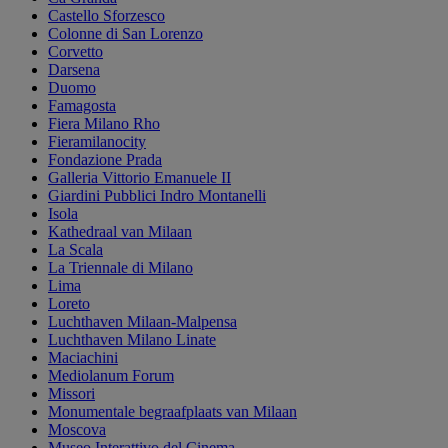
Castello Sforzesco
Colonne di San Lorenzo
Corvetto
Darsena
Duomo
Famagosta
Fiera Milano Rho
Fieramilanocity
Fondazione Prada
Galleria Vittorio Emanuele II
Giardini Pubblici Indro Montanelli
Isola
Kathedraal van Milaan
La Scala
La Triennale di Milano
Lima
Loreto
Luchthaven Milaan-Malpensa
Luchthaven Milano Linate
Maciachini
Mediolanum Forum
Missori
Monumentale begraafplaats van Milaan
Moscova
Museo Interattivo del Cinema