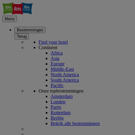
Menu
Bestemmingen
Terug
Find your hotel
Continent
Africa
Asia
Europe
Middle-East
North America
South America
Pacific
Onze topbestemmingen
Amsterdam
Londen
Parijs
Rotterdam
Berlijn
Bekijk alle bestemmingen