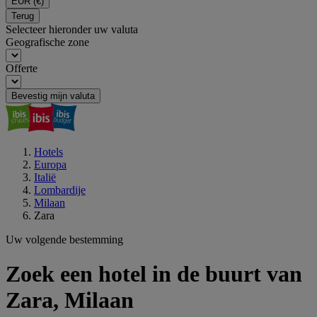
EUR
(€)
Terug
Selecteer hieronder uw valuta
Geografische zone
Offerte
Bevestig mijn valuta
Hotels
Europa
Italië
Lombardije
Milaan
Zara
Uw volgende bestemming
Zoek een hotel in de buurt van
Zara, Milaan