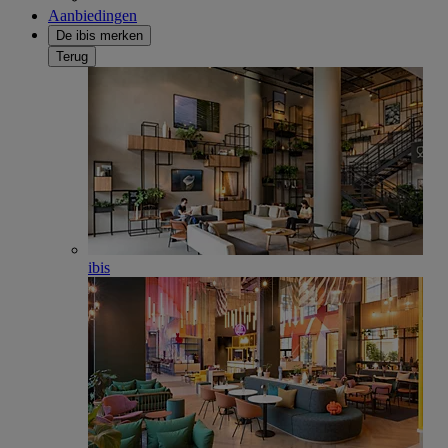
Aanbiedingen
De ibis merken
Terug
ibis