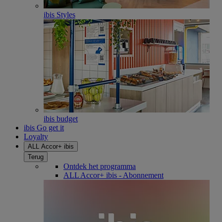
ibis Styles
ibis budget
ibis Go get it
Loyalty
ALL Accor+ ibis
Terug
Ontdek het programma
ALL Accor+ ibis - Abonnement