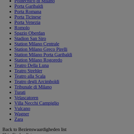
Politecnico di Milano
Porta Garibaldi
Porta Romana
Porta Ticinese
Porta Venezia
Romolo
Spazio Oberdan
Stadion San Siro
Station Milano Centrale
Station Milano Greco Pirelli
Station Milano Porta Garibaldi
Station Milano Rogoredo
Teatro Della Luna
Teatro Strehler
Teatro alla Scala
Teatro degli Arcimboldi
Tribunale di Milano
Turati
Velascatoren
Villa Necchi Campiglio
Vulcano
Wagner
Zara
Back to Bezienswaardigheden list