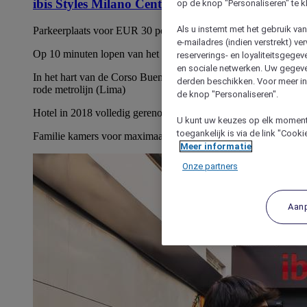
ibis Styles Milano Centro
op de knop "Personaliseren" te k
Als u instemt met het gebruik va
Parkeerplaats voor EUR 30 per 24 uur voor minibusjes.
e-mailadres (indien verstrekt) v
Op 10 minuten lopen van het centraal station van Milaan
reserverings- en loyaliteitsgege
en sociale netwerken. Uw gegev
In het hart van de Corso Buenos Aires. 2 min. lopen van de
derden beschikken. Voor meer inf
rode metrolijn (Lima)
de knop "Personaliseren".
Hotel in 2018 volledig gerenoveerd met gratis WiFi
U kunt uw keuzes op elk moment 
toegankelijk is via de link "Cook
Familie kamers voor maximaal 6 personen (neem contact op)
Meer informatie
Onze partners
Aan