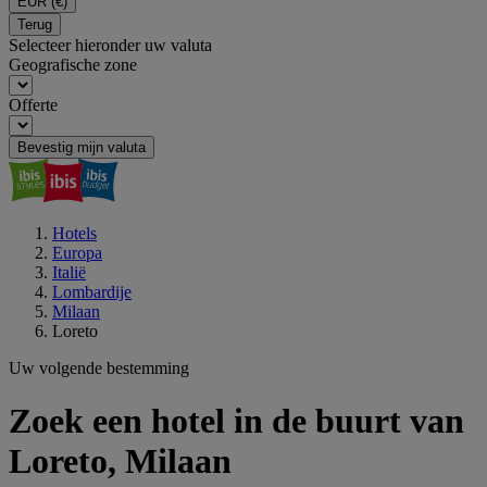
EUR
(€)
Terug
Selecteer hieronder uw valuta
Geografische zone
Offerte
Bevestig mijn valuta
Hotels
Europa
Italië
Lombardije
Milaan
Loreto
Uw volgende bestemming
Zoek een hotel in de buurt van
Loreto, Milaan