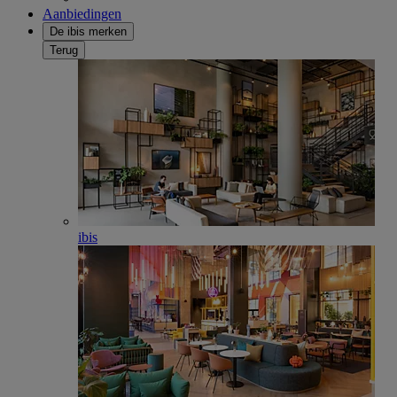
Aanbiedingen
De ibis merken
Terug
ibis