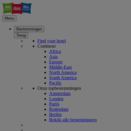
Menu
Bestemmingen
Terug
Find your hotel
Continent
Africa
Asia
Europe
Middle-East
North America
South America
Pacific
Onze topbestemmingen
Amsterdam
Londen
Parijs
Rotterdam
Berlijn
Bekijk alle bestemmingen