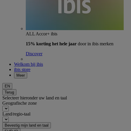
ALL Accor+ ibis
15% korting het hele jaar
door in ibis merken
Discover
Welkom bij ibis
ibis store
Meer
EN
Terug
Selecteer hieronder uw land en taal
Geografische zone
Land/regio-taal
Bevestig mijn land en taal