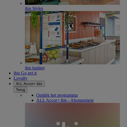
ibis Styles
ibis budget
ibis Go get it
Loyalty
ALL Accor+ ibis
Terug
Ontdek het programma
ALL Accor+ ibis - Abonnement