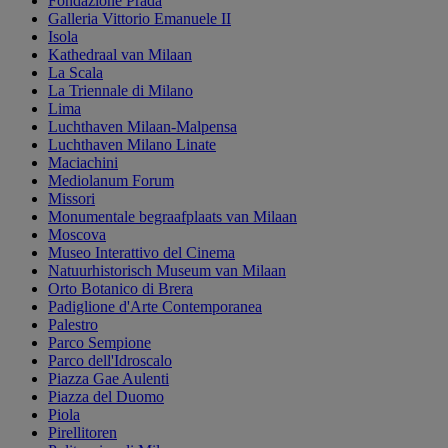
Fondazione Prada
Galleria Vittorio Emanuele II
Isola
Kathedraal van Milaan
La Scala
La Triennale di Milano
Lima
Luchthaven Milaan-Malpensa
Luchthaven Milano Linate
Maciachini
Mediolanum Forum
Missori
Monumentale begraafplaats van Milaan
Moscova
Museo Interattivo del Cinema
Natuurhistorisch Museum van Milaan
Orto Botanico di Brera
Padiglione d'Arte Contemporanea
Palestro
Parco Sempione
Parco dell'Idroscalo
Piazza Gae Aulenti
Piazza del Duomo
Piola
Pirellitoren