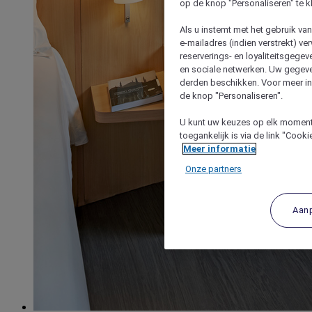
op de knop "Personaliseren" te k
Als u instemt met het gebruik va
e-mailadres (indien verstrekt) v
reserverings- en loyaliteitsgege
en sociale netwerken. Uw gegev
derden beschikken. Voor meer inf
de knop "Personaliseren".
U kunt uw keuzes op elk moment 
toegankelijk is via de link "Cook
Meer informatie
Onze partners
Aan