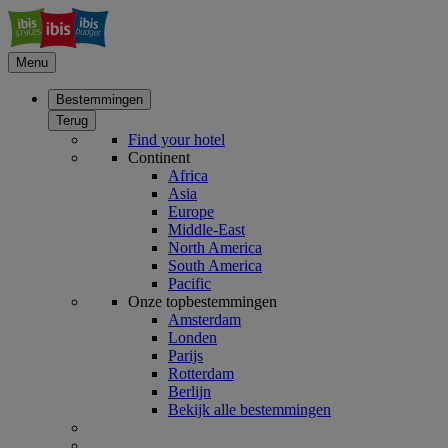
Menu
Bestemmingen
Terug
Find your hotel
Continent
Africa
Asia
Europe
Middle-East
North America
South America
Pacific
Onze topbestemmingen
Amsterdam
Londen
Parijs
Rotterdam
Berlijn
Bekijk alle bestemmingen