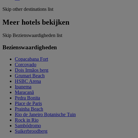
Skip other destinations list
Meer hotels bekijken
Skip Bezienswaardigheden list
Bezienswaardigheden
Copacabana Fort
Corcovado
Dois Irmãos berg
Grumari Beach
HSBC Arena
Ipanema
Maracanã
Pedra Bonita
Place de Paris
Prainha Beach
Rio de Janeiro Botanische Tuin
Rock in Rio
Sambódromo
Suikerbroodberg