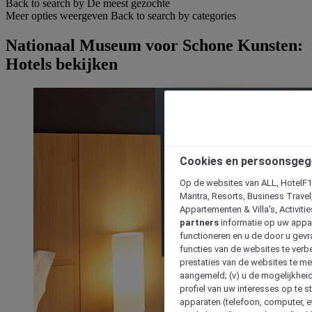
Back to search by De meest gezochte
Meer opties weergeven
Back to search by categories
Nationaal Museum voor Schone Kunsten:
Hotels bekijken
Cookies en persoonsgeg
Op de websites van ALL, HotelF1, 
Mantra, Resorts, Business Travel
Appartementen & Villa's, Activiti
partners
informatie op uw appara
functioneren en u de door u gevra
functies van de websites te verbe
prestaties van de websites te met
aangemeld; (v) u de mogelijkheid
profiel van uw interesses op te s
apparaten (telefoon, computer, e