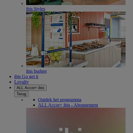
ibis Styles
ibis budget
ibis Go get it
Loyalty
ALL Accor+ ibis
Terug
Ontdek het programma
ALL Accor+ ibis - Abonnement