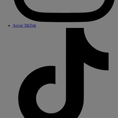
Accor TikTok