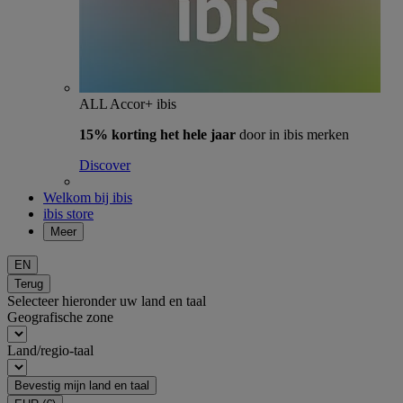
ALL Accor+ ibis
15% korting het hele jaar
door in ibis merken
Discover
Welkom bij ibis
ibis store
Meer
EN
Terug
Selecteer hieronder uw land en taal
Geografische zone
Land/regio-taal
Bevestig mijn land en taal