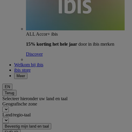
ALL Accor+ ibis
15% korting het hele jaar
door in ibis merken
Discover
Welkom bij ibis
ibis store
Meer
EN
Terug
Selecteer hieronder uw land en taal
Geografische zone
Land/regio-taal
Bevestig mijn land en taal