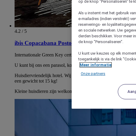
op de knop "Personaliseren" te k
Als u instemt met het gebruik va
e-mailadres (indien verstrekt) v
reserverings- en loyaliteitsgege
en sociale netwerken. Uw gegev
4.2 / 5
derden beschikken. Voor meer inf
de knop "Personaliseren".
ibis Copacabana Posto 5
U kunt uw keuzes op elk moment 
Internationale Green Key certificering
toegankelijk is via de link "Cook
U kunt bij ons een parasol, koeler en badhanddoeken lenen
Meer informatie
Onze partners
Huisdiervriendelijk hotel. Wij verwelkomen huisdieren met
een gewicht tot 15 kg!
Kleine huisdieren zijn welkom tegen betaling.
Aan