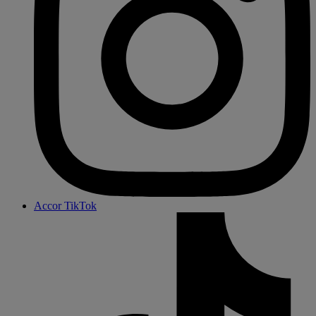
Accor TikTok