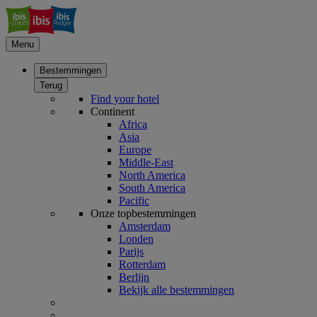
Menu
Bestemmingen
Terug
Find your hotel
Continent
Africa
Asia
Europe
Middle-East
North America
South America
Pacific
Onze topbestemmingen
Amsterdam
Londen
Parijs
Rotterdam
Berlijn
Bekijk alle bestemmingen