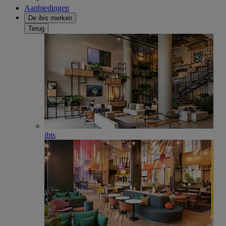
Aanbiedingen
De ibis merken
Terug
ibis