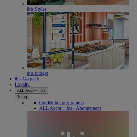
ibis Styles
ibis budget
ibis Go get it
Loyalty
ALL Accor+ ibis
Terug
Ontdek het programma
ALL Accor+ ibis - Abonnement