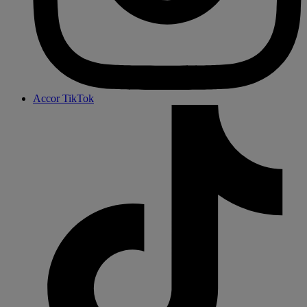
Accor TikTok