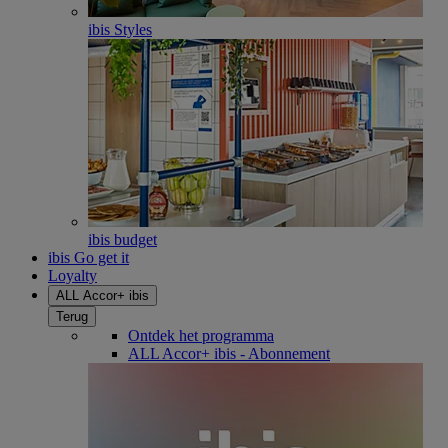
ibis Styles
ibis budget
ibis Go get it
Loyalty
ALL Accor+ ibis
Terug
Ontdek het programma
ALL Accor+ ibis - Abonnement