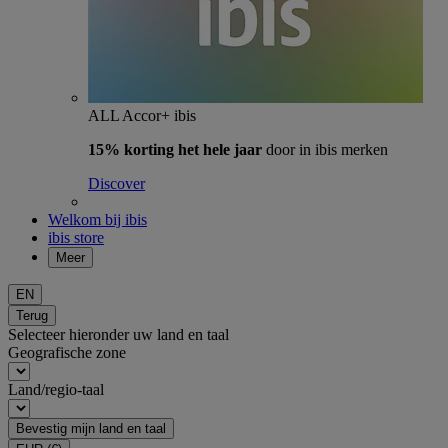
ALL Accor+ ibis
15% korting het hele jaar
door in ibis merken
Discover
Welkom bij ibis
ibis store
Meer
EN
Terug
Selecteer hieronder uw land en taal
Geografische zone
Land/regio-taal
Bevestig mijn land en taal