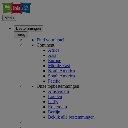
Menu
Bestemmingen
Terug
Find your hotel
Continent
Africa
Asia
Europe
Middle-East
North America
South America
Pacific
Onze topbestemmingen
Amsterdam
Londen
Parijs
Rotterdam
Berlijn
Bekijk alle bestemmingen