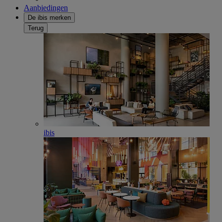
Aanbiedingen
De ibis merken
Terug
ibis