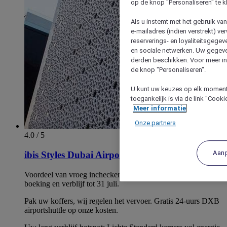
op de knop "Personaliseren" te k
Als u instemt met het gebruik va
e-mailadres (indien verstrekt) v
reserverings- en loyaliteitsgege
en sociale netwerken. Uw gegev
derden beschikken. Voor meer inf
de knop "Personaliseren".
U kunt uw keuzes op elk moment 
toegankelijk is via de link "Cook
Meer informatie
Onze partners
4.0 / 5
Aan
ibis Styles Dubai Airport
Voordeel van vroeg inchecken om 11:00 UUR. Geldt vr elke
boeking en verblijf tot 31 juli.
Pak uw koffers, wij regelen het vervoer. Gratis 24-uurs DXB
airportshuttle op onze kosten.