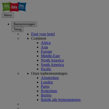
Menu
Bestemmingen
Terug
Find your hotel
Continent
Africa
Asia
Europe
Middle-East
North America
South America
Pacific
Onze topbestemmingen
Amsterdam
Londen
Parijs
Rotterdam
Berlijn
Bekijk alle bestemmingen