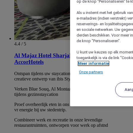
op de knop "Personaliseren" te k
Als u instemt met het gebruik va
e-mailadres (indien verstrekt) v
reserverings- en loyaliteitsgege
en sociale netwerken. Uw gegev
derden beschikken. Voor meer inf
de knop "Personaliseren".
4.4 / 5
U kunt uw keuzes op elk moment 
Al Majaz Hotel Sharjah - beheer door
toegankelijk is via de link "Cook
AccorHotels
Meer informatie
Onze partners
Ontspan tijdens uw staycation in het unieke, levendige en
creatieve ontwerp van ibis Styles.
Verken Blue Souq, Al Montazah Parks en Sharjah Corniche
Aan
tijdens gezinsstaycation
Proef overheerlijk eten in ons rest. dat verse smaken serveert
vr energie bij uw stedentrip.
Combineer werk en recreatie in onze levendige
restaurantruimten, ontworpen voor werk op afstnd