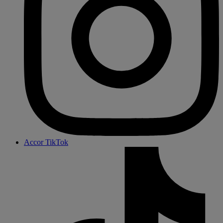
Accor TikTok