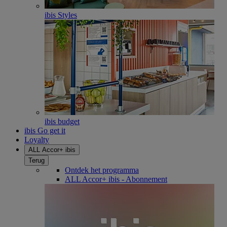
ibis Styles
ibis budget
ibis Go get it
Loyalty
ALL Accor+ ibis
Terug
Ontdek het programma
ALL Accor+ ibis - Abonnement