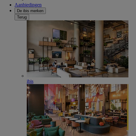
Aanbiedingen
De ibis merken
Terug
ibis