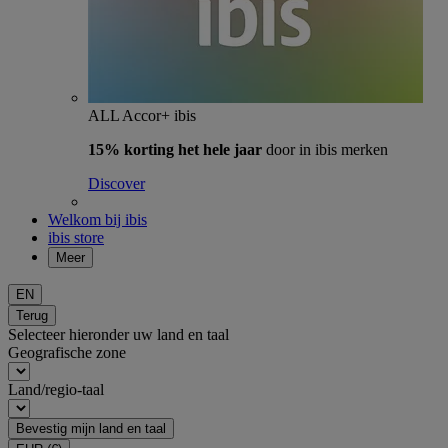
ALL Accor+ ibis
15% korting het hele jaar
door in ibis merken
Discover
Welkom bij ibis
ibis store
Meer
EN
Terug
Selecteer hieronder uw land en taal
Geografische zone
Land/regio-taal
Bevestig mijn land en taal