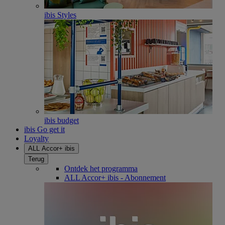
ibis Styles
ibis budget
ibis Go get it
Loyalty
ALL Accor+ ibis
Terug
Ontdek het programma
ALL Accor+ ibis - Abonnement