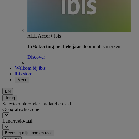
ALL Accor+ ibis
15% korting het hele jaar
door in ibis merken
Discover
Welkom bij ibis
ibis store
Meer
EN
Terug
Selecteer hieronder uw land en taal
Geografische zone
Land/regio-taal
Bevestig mijn land en taal