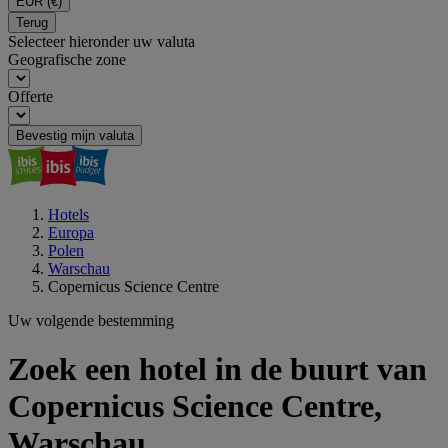
EUR
(€)
Terug
Selecteer hieronder uw valuta
Geografische zone
Offerte
Bevestig mijn valuta
Hotels
Europa
Polen
Warschau
Copernicus Science Centre
Uw volgende bestemming
Zoek een hotel in de buurt van
Copernicus Science Centre,
Warschau