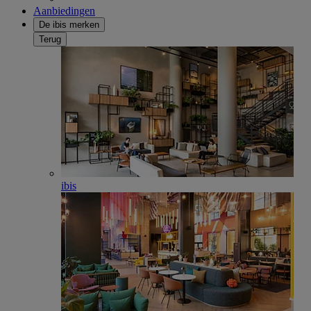
Aanbiedingen
De ibis merken
Terug
ibis