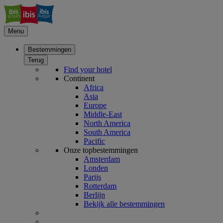
Menu
Bestemmingen
Terug
Find your hotel
Continent
Africa
Asia
Europe
Middle-East
North America
South America
Pacific
Onze topbestemmingen
Amsterdam
Londen
Parijs
Rotterdam
Berlijn
Bekijk alle bestemmingen