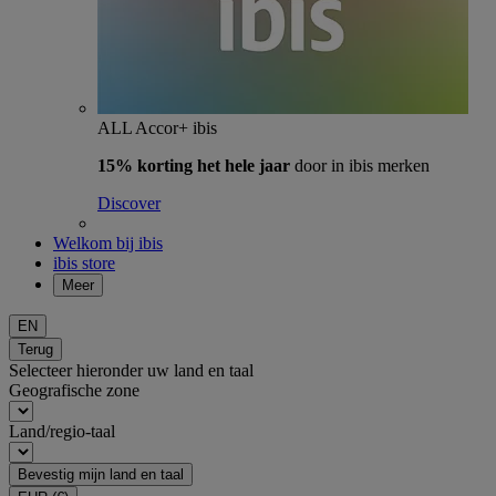
ALL Accor+ ibis
15% korting het hele jaar
door in ibis merken
Discover
Welkom bij ibis
ibis store
Meer
EN
Terug
Selecteer hieronder uw land en taal
Geografische zone
Land/regio-taal
Bevestig mijn land en taal