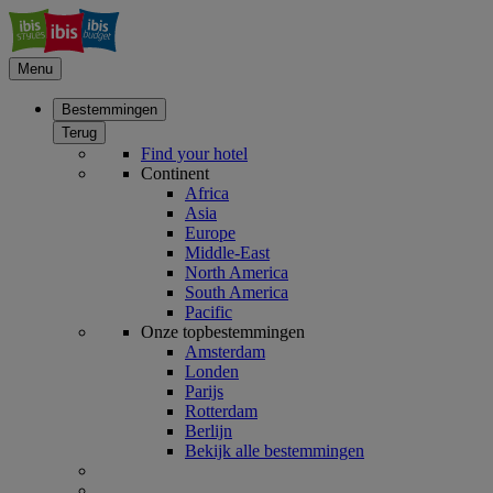
Menu
Bestemmingen
Terug
Find your hotel
Continent
Africa
Asia
Europe
Middle-East
North America
South America
Pacific
Onze topbestemmingen
Amsterdam
Londen
Parijs
Rotterdam
Berlijn
Bekijk alle bestemmingen