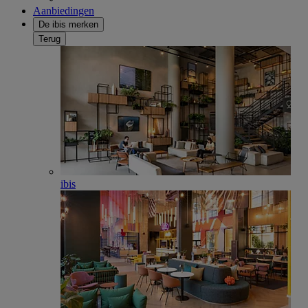
Aanbiedingen
De ibis merken
Terug
ibis