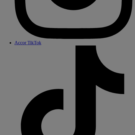
Accor TikTok