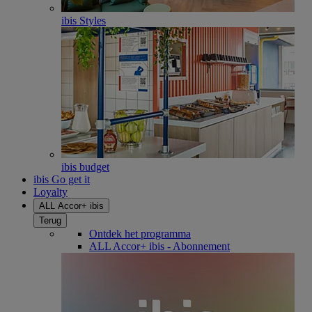
ibis Styles
ibis budget
ibis Go get it
Loyalty
ALL Accor+ ibis
Terug
Ontdek het programma
ALL Accor+ ibis - Abonnement