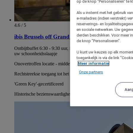
op de knop "Personaliseren" te k
Als u instemt met het gebruik va
e-mailadres (indien verstrekt) v
reserverings- en loyaliteitsgege
4.6 / 5
en sociale netwerken. Uw gegev
derden beschikken. Voor meer inf
ibis Brussels off Grand Place
de knop "Personaliseren".
Ontbijtbuffet 6:30 - 9:30 uur, in weekend tot 10:30 uur - voor
U kunt uw keuzes op elk moment 
uw schoonheidsslaapje
toegankelijk is via de link "Cook
Onovertroffen locatie - midden op de Brusselse Grand Place
Meer informatie
Onze partners
Rechtstreekse toegang tot het centraal station
'Green Key'-gecertificeerd
Aan
Historische bezienswaardigheden op loopafstand.