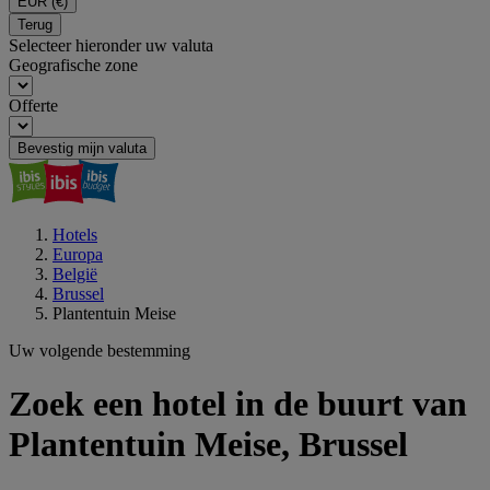
EUR
(€)
Terug
Selecteer hieronder uw valuta
Geografische zone
Offerte
Bevestig mijn valuta
Hotels
Europa
België
Brussel
Plantentuin Meise
Uw volgende bestemming
Zoek een hotel in de buurt van
Plantentuin Meise, Brussel