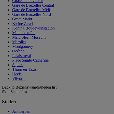
Chateau de Laeken
Gare de Bruxelles Central
Gare de Bruxelles Midi
Gare de Bruxelles-Nord
Grote Markt
Kleine Zavel
Koning Boudewijnstadion
Manneken Pis
Marc Sleen Museum
Marolles
Montgomery
Océade
Palais royal
Place Sainte-Catherine
Square
Thurn en Taxis
Uccle
Vilvorde
Back to Bezienswaardigheden list
Skip Steden list
Steden
Antwerpen