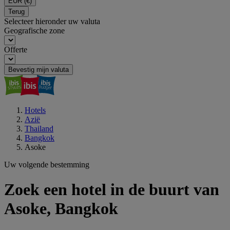
EUR
(€)
Terug
Selecteer hieronder uw valuta
Geografische zone
Offerte
Bevestig mijn valuta
Hotels
Azië
Thailand
Bangkok
Asoke
Uw volgende bestemming
Zoek een hotel in de buurt van
Asoke, Bangkok