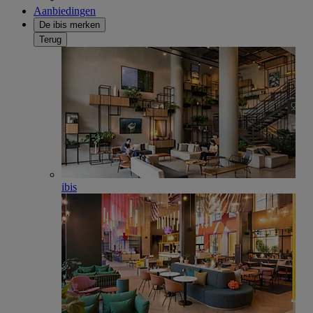
Aanbiedingen
De ibis merken
Terug
ibis