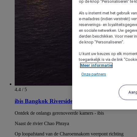
op de knop "Personaliseren" te k
Als u instemt met het gebruik va
e-mailadres (indien verstrekt) v
reserverings- en loyaliteitsgege
en sociale netwerken. Uw gegev
derden beschikken. Voor meer inf
de knop "Personaliseren".
U kunt uw keuzes op elk moment 
toegankelijk is via de link "Cook
Meer informatie
Onze partners
4.4 / 5
Aan
ibis Bangkok Riverside
Ontdek de onlangs gerenoveerde kamers - ibis
Naast de rivier Chao Phraya
Op loopafstand van de Charoennakorn veerpont richting