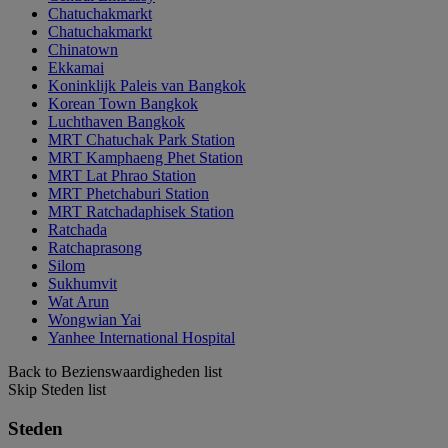
Chatuchakmarkt
Chatuchakmarkt
Chinatown
Ekkamai
Koninklijk Paleis van Bangkok
Korean Town Bangkok
Luchthaven Bangkok
MRT Chatuchak Park Station
MRT Kamphaeng Phet Station
MRT Lat Phrao Station
MRT Phetchaburi Station
MRT Ratchadaphisek Station
Ratchada
Ratchaprasong
Silom
Sukhumvit
Wat Arun
Wongwian Yai
Yanhee International Hospital
Back to Bezienswaardigheden list
Skip Steden list
Steden