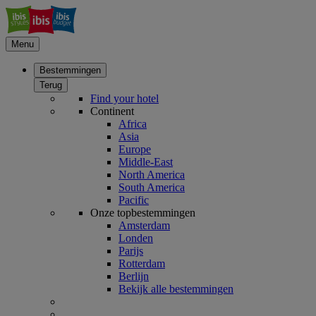
Menu
Bestemmingen
Terug
Find your hotel
Continent
Africa
Asia
Europe
Middle-East
North America
South America
Pacific
Onze topbestemmingen
Amsterdam
Londen
Parijs
Rotterdam
Berlijn
Bekijk alle bestemmingen