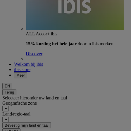
ALL Accor+ ibis
15% korting het hele jaar
door in ibis merken
Discover
Welkom bij ibis
ibis store
Meer
EN
Terug
Selecteer hieronder uw land en taal
Geografische zone
Land/regio-taal
Bevestig mijn land en taal