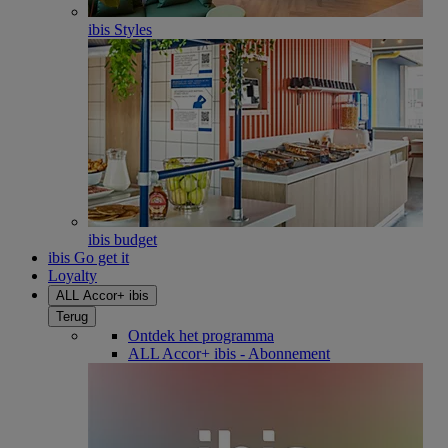
ibis Styles
ibis budget
ibis Go get it
Loyalty
ALL Accor+ ibis
Terug
Ontdek het programma
ALL Accor+ ibis - Abonnement