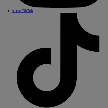
Accor TikTok