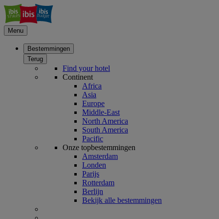
Menu
Bestemmingen
Terug
Find your hotel
Continent
Africa
Asia
Europe
Middle-East
North America
South America
Pacific
Onze topbestemmingen
Amsterdam
Londen
Parijs
Rotterdam
Berlijn
Bekijk alle bestemmingen