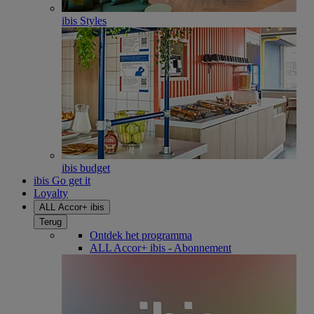
ibis Styles
ibis budget
ibis Go get it
Loyalty
ALL Accor+ ibis
Terug
Ontdek het programma
ALL Accor+ ibis - Abonnement