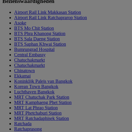
Bezienswaardigheden
Airport Rail Link Makkasan Station
Airport Rail Link Ratchaprarop Station
Asoke
BTS Mo Chit Station
BTS Phra Khanong Station
BTS Sala Daeng Station
BTS Saphan Khwai Station
Bumrungrad Hospital
Central Embassy
Chatuchakmarkt
Chatuchakmarkt
Chinatown
Ekkamai
Koninklijk Paleis van Bangkok
Korean Town Bangkok
Luchthaven Bangkok
MRT Chatuchak Park Station
MRT Kamphaeng Phet Station
MRT Lat Phrao Station
MRT Phetchaburi Station
MRT Ratchadaphisek Station
Ratchada
Ratchaprasong