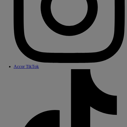
Accor TikTok