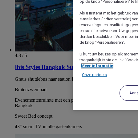
op de knop "Personaliseren" te k
Als u instemt met het gebruik va
e-mailadres (indien verstrekt) v
reserverings- en loyaliteitsgege
en sociale netwerken. Uw gegev
derden beschikken. Voor meer inf
de knop "Personaliseren".
U kunt uw keuzes op elk moment 
4.3 / 5
toegankelijk is via de link "Cook
Meer informatie
Ibis Styles Bangkok Sukhumvit Phra Khanong
Onze partners
Gratis shuttlebus naar station BTS Phra Khanong
Buitenzwembad
Aan
Evenementenruimte met een panoramisch uitzicht op
Bangkok
Sweet Bed concept
43" smart TV in alle gastenkamers