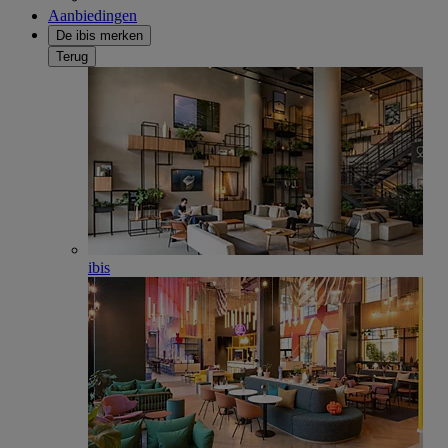
Aanbiedingen
De ibis merken
Terug
ibis