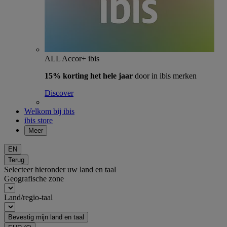
ALL Accor+ ibis
15% korting het hele jaar
door in ibis merken
Discover
Welkom bij ibis
ibis store
Meer
EN
Terug
Selecteer hieronder uw land en taal
Geografische zone
Land/regio-taal
Bevestig mijn land en taal