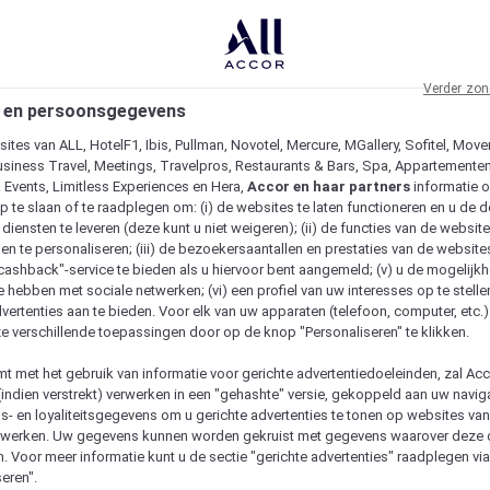
Verder zon
 en persoonsgegevens
ites van ALL, HotelF1, Ibis, Pullman, Novotel, Mercure, MGallery, Sofitel, Move
usiness Travel, Meetings, Travelpros, Restaurants & Bars, Spa, Appartementen 
& Events, Limitless Experiences en Hera,
Accor en haar partners
informatie 
p te slaan of te raadplegen om: (i) de websites te laten functioneren en u de d
iensten te leveren (deze kunt u niet weigeren); (ii) de functies van de website
en te personaliseren; (iii) de bezoekersaantallen en prestaties van de website
 "cashback"-service te bieden als u hiervoor bent aangemeld; (v) u de mogelijk
te hebben met sociale netwerken; (vi) een profiel van uw interesses op te stell
vertenties aan te bieden. Voor elk van uw apparaten (telefoon, computer, etc.)
e verschillende toepassingen door op de knop "Personaliseren" te klikken.
emt met het gebruik van informatie voor gerichte advertentiedoeleinden, zal Ac
(indien verstrekt) verwerken in een "gehashte" versie, gekoppeld aan uw naviga
gs- en loyaliteitsgegevens om u gerichte advertenties te tonen op websites va
etwerken. Uw gegevens kunnen worden gekruist met gegevens waarover deze
. Voor meer informatie kunt u de sectie "gerichte advertenties" raadplegen vi
eren".