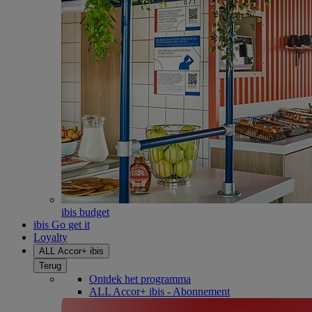
ibis budget
ibis Go get it
Loyalty
ALL Accor+ ibis
Terug
Ontdek het programma
ALL Accor+ ibis - Abonnement