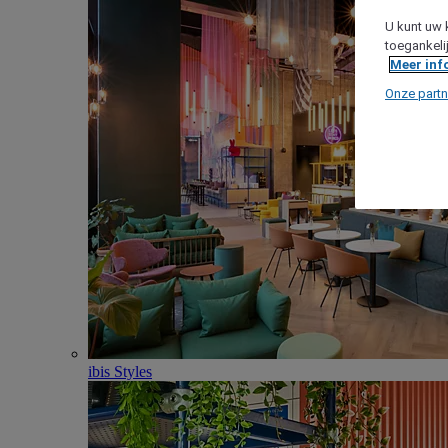
U kunt uw 
toegankeli
Meer inf
Onze partn
ibis Styles