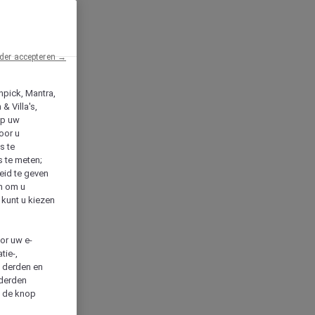
der accepteren →
npick, Mantra,
& Villa's,
op uw
oor u
s te
s te meten;
heid te geven
en om u
 kunt u kiezen
cor uw e-
tie-,
n derden en
 derden
a de knop