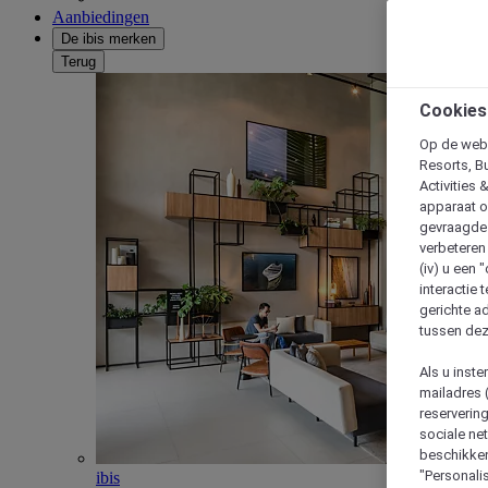
Aanbiedingen
De ibis merken
Terug
Cookies
Op de webs
Resorts, B
Activities 
apparaat o
gevraagde d
verbeteren 
(iv) u een
interactie 
gerichte ad
tussen dez
Als u inst
mailadres 
reserverin
sociale n
beschikken
"Personalis
ibis