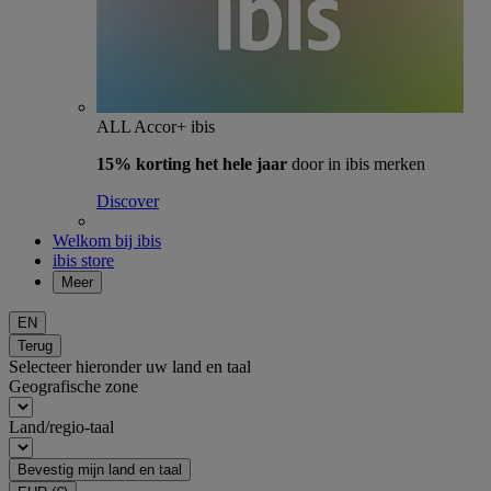
ALL Accor+ ibis
15% korting het hele jaar
door in ibis merken
Discover
Welkom bij ibis
ibis store
Meer
EN
Terug
Selecteer hieronder uw land en taal
Geografische zone
Land/regio-taal
Bevestig mijn land en taal