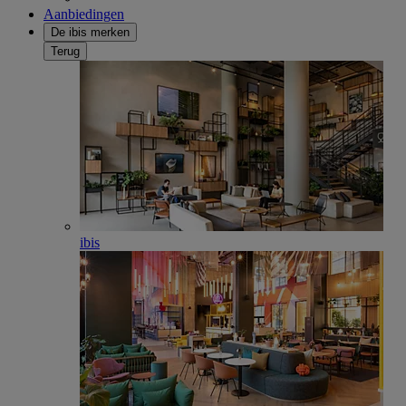
Aanbiedingen
De ibis merken
Terug
ibis