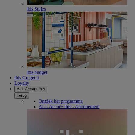
ibis Styles
ibis budget
ibis Go get it
Loyalty
ALL Accor+ ibis
Terug
Ontdek het programma
ALL Accor+ ibis - Abonnement