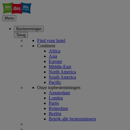
Menu
Bestemmingen
Terug
Find your hotel
Continent
Africa
Asia
Europe
Middle-East
North America
South America
Pacific
Onze topbestemmingen
Amsterdam
Londen
Parijs
Rotterdam
Berlijn
Bekijk alle bestemmingen