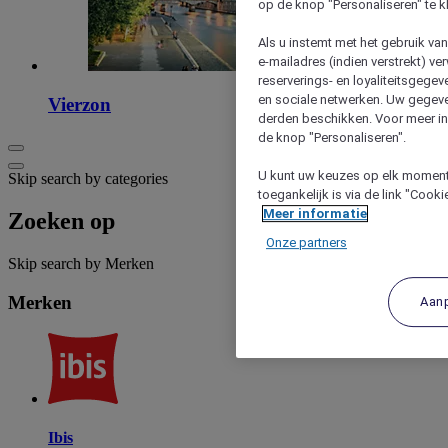
op de knop "Personaliseren" te k
Als u instemt met het gebruik va
e-mailadres (indien verstrekt) v
reserverings- en loyaliteitsgege
en sociale netwerken. Uw gegev
Vierzon
derden beschikken. Voor meer inf
de knop "Personaliseren".
U kunt uw keuzes op elk moment 
Skip search by categories
toegankelijk is via de link "Cook
Meer informatie
Zoeken op
Onze partners
Skip search by Merken
Merken
Aan
Ibis