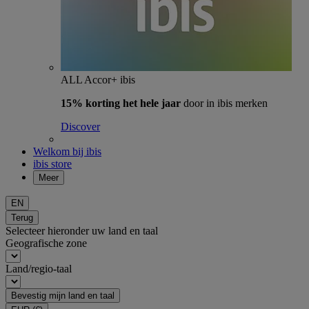
ALL Accor+ ibis
15% korting het hele jaar
door in ibis merken
Discover
Welkom bij ibis
ibis store
Meer
EN
Terug
Selecteer hieronder uw land en taal
Geografische zone
Land/regio-taal
Bevestig mijn land en taal