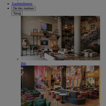
Aanbiedingen
De ibis merken
Terug
ibis