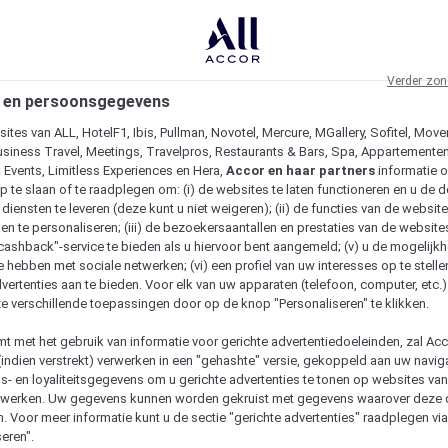
Verder zon
 en persoonsgegevens
ites van ALL, HotelF1, Ibis, Pullman, Novotel, Mercure, MGallery, Sofitel, Move
usiness Travel, Meetings, Travelpros, Restaurants & Bars, Spa, Appartementen 
& Events, Limitless Experiences en Hera,
Accor en haar partners
informatie 
p te slaan of te raadplegen om: (i) de websites te laten functioneren en u de d
iensten te leveren (deze kunt u niet weigeren); (ii) de functies van de website
en te personaliseren; (iii) de bezoekersaantallen en prestaties van de website
 "cashback"-service te bieden als u hiervoor bent aangemeld; (v) u de mogelijk
te hebben met sociale netwerken; (vi) een profiel van uw interesses op te stell
vertenties aan te bieden. Voor elk van uw apparaten (telefoon, computer, etc.)
e verschillende toepassingen door op de knop "Personaliseren" te klikken.
emt met het gebruik van informatie voor gerichte advertentiedoeleinden, zal Ac
(indien verstrekt) verwerken in een "gehashte" versie, gekoppeld aan uw naviga
gs- en loyaliteitsgegevens om u gerichte advertenties te tonen op websites va
etwerken. Uw gegevens kunnen worden gekruist met gegevens waarover deze
. Voor meer informatie kunt u de sectie "gerichte advertenties" raadplegen vi
eren".