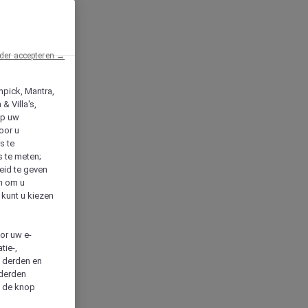
der accepteren →
npick, Mantra,
& Villa's,
op uw
oor u
s te
s te meten;
heid te geven
en om u
 kunt u kiezen
cor uw e-
tie-,
n derden en
 derden
a de knop