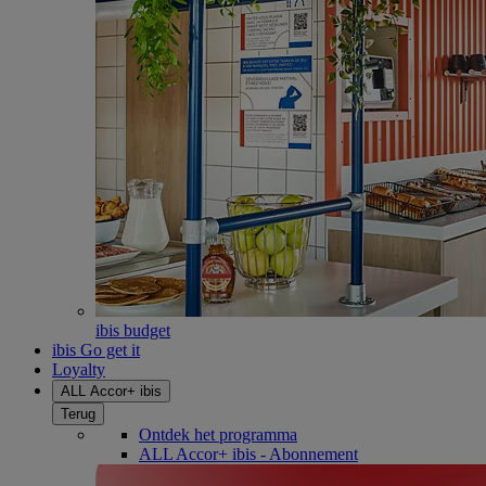
ibis budget
ibis Go get it
Loyalty
ALL Accor+ ibis
Terug
Ontdek het programma
ALL Accor+ ibis - Abonnement