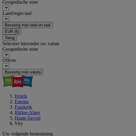
Geografische zone
Land/regio-taal
Bevestig mijn land en taal
EUR
(€)
Terug
Selecteer hieronder uw valuta
Geografische zone
Offerte
Bevestig mijn valuta
Hotels
Europa
Frankrijk
Rhône-Alpes
Haute-Savoie
Viry
Uw volgende bestemming