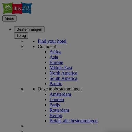
Menu
Bestemmingen
Terug
Find your hotel
Continent
Africa
Asia
Europe
Middle-East
North America
South America
Pacific
Onze topbestemmingen
Amsterdam
Londen
Parijs
Rotterdam
Berlijn
Bekijk alle bestemmingen