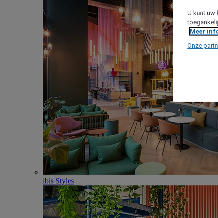
U kunt uw 
toegankeli
Meer inf
Onze partn
ibis Styles