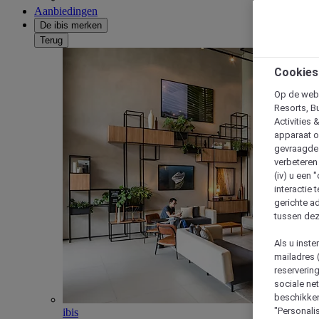
Aanbiedingen
De ibis merken
Terug
Cookies
Op de webs
Resorts, B
Activities 
apparaat o
gevraagde d
verbeteren 
(iv) u een
interactie 
gerichte ad
tussen dez
Als u inst
mailadres 
reserverin
sociale n
beschikken
"Personalis
ibis