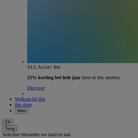
ALL Accor+ ibis
15% korting het hele jaar
door in ibis merken
Discover
Welkom bij ibis
ibis store
Meer
EN
Terug
Selecteer hieronder uw land en taal