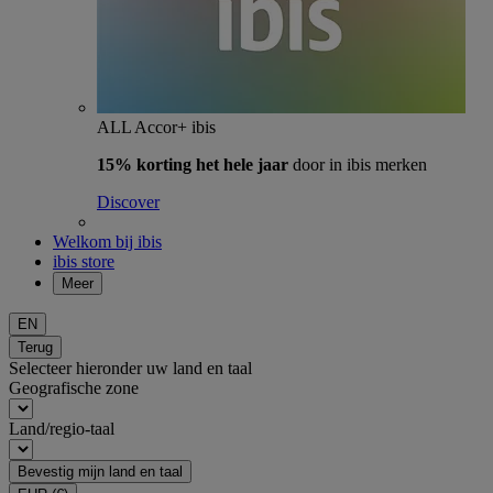
ALL Accor+ ibis
15% korting het hele jaar
door in ibis merken
Discover
Welkom bij ibis
ibis store
Meer
EN
Terug
Selecteer hieronder uw land en taal
Geografische zone
Land/regio-taal
Bevestig mijn land en taal