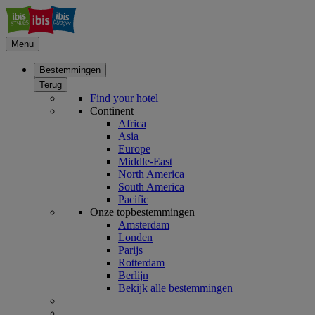
Menu
Bestemmingen
Terug
Find your hotel
Continent
Africa
Asia
Europe
Middle-East
North America
South America
Pacific
Onze topbestemmingen
Amsterdam
Londen
Parijs
Rotterdam
Berlijn
Bekijk alle bestemmingen