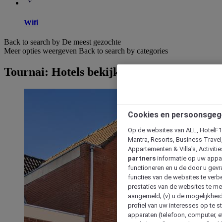
Wifi
Back to search by De meest gezochte
Meer opties weergeven
Back to search by categories
Tournai: Hotels bekijken
Cookies en persoonsgeg
Op de websites van ALL, HotelF1, 
Mantra, Resorts, Business Travel
Appartementen & Villa's, Activiti
partners
informatie op uw appara
functioneren en u de door u gevra
functies van de websites te verbe
prestaties van de websites te met
aangemeld; (v) u de mogelijkheid
profiel van uw interesses op te s
apparaten (telefoon, computer, e