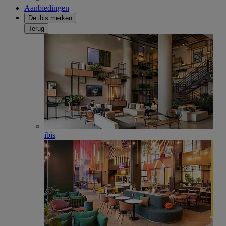
Aanbiedingen
De ibis merken
Terug
ibis