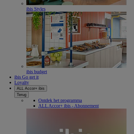
ibis Styles
ibis budget
ibis Go get it
Loyalty
ALL Accor+ ibis
Terug
Ontdek het programma
ALL Accor+ ibis - Abonnement