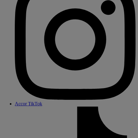
Accor TikTok