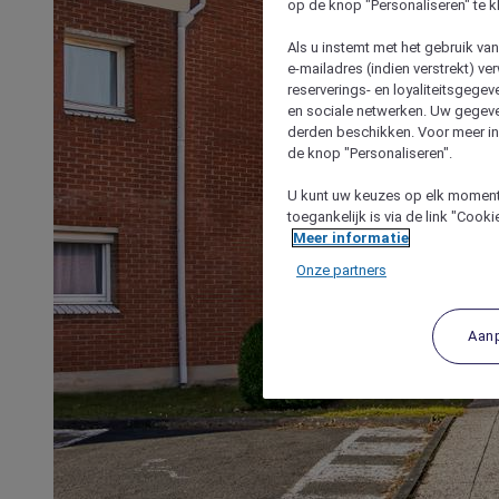
op de knop "Personaliseren" te k
Als u instemt met het gebruik va
e-mailadres (indien verstrekt) v
reserverings- en loyaliteitsgege
en sociale netwerken. Uw gegev
derden beschikken. Voor meer inf
de knop "Personaliseren".
U kunt uw keuzes op elk moment 
toegankelijk is via de link "Cook
Meer informatie
Onze partners
Aan