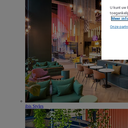
U kunt uw 
toegankeli
Meer inf
Onze partn
ibis Styles