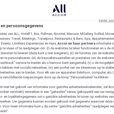
Verder zon
 en persoonsgegevens
ites van ALL, HotelF1, Ibis, Pullman, Novotel, Mercure, MGallery, Sofitel, Move
usiness Travel, Meetings, Travelpros, Restaurants & Bars, Spa, Appartementen 
& Events, Limitless Experiences en Hera,
Accor en haar partners
informatie 
p te slaan of te raadplegen om: (i) de websites te laten functioneren en u de d
iensten te leveren (deze kunt u niet weigeren); (ii) de functies van de website
en te personaliseren; (iii) de bezoekersaantallen en prestaties van de website
 "cashback"-service te bieden als u hiervoor bent aangemeld; (v) u de mogelijk
te hebben met sociale netwerken; (vi) een profiel van uw interesses op te stell
vertenties aan te bieden. Voor elk van uw apparaten (telefoon, computer, etc.)
e verschillende toepassingen door op de knop "Personaliseren" te klikken.
emt met het gebruik van informatie voor gerichte advertentiedoeleinden, zal Ac
(indien verstrekt) verwerken in een "gehashte" versie, gekoppeld aan uw naviga
gs- en loyaliteitsgegevens om u gerichte advertenties te tonen op websites va
etwerken. Uw gegevens kunnen worden gekruist met gegevens waarover deze
. Voor meer informatie kunt u de sectie "gerichte advertenties" raadplegen vi
eren".