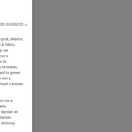
der accepteren →
npick, Mantra,
& Villa's,
op uw
oor u
s te
s te meten;
heid te geven
en om u
 kunt u kiezen
cor uw e-
tie-,
n derden en
 derden
a de knop