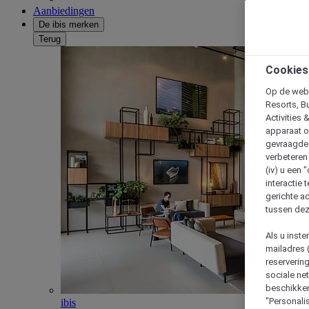
Aanbiedingen
De ibis merken
Terug
Cookies
Op de webs
Resorts, B
Activities 
apparaat o
gevraagde d
verbeteren 
(iv) u een
interactie 
gerichte ad
tussen dez
Als u inst
mailadres 
reserverin
sociale n
beschikken
"Personalis
ibis