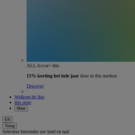
ALL Accor+ ibis
15% korting het hele jaar
door in ibis merken
Discover
Welkom bij ibis
ibis store
Meer
EN
Terug
Selecteer hieronder uw land en taal