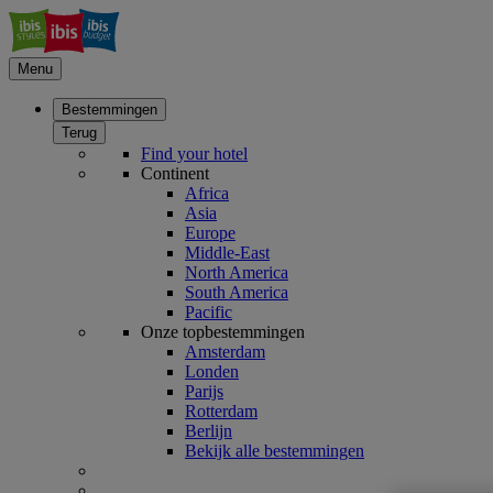
Menu
Bestemmingen
Terug
Find your hotel
Continent
Africa
Asia
Europe
Middle-East
North America
South America
Pacific
Onze topbestemmingen
Amsterdam
Londen
Parijs
Rotterdam
Berlijn
Bekijk alle bestemmingen