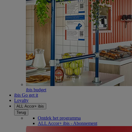
ibis budget
ibis Go get it
Loyalty
ALL Accor+ ibis
Terug
Ontdek het programma
ALL Accor+ ibis - Abonnement