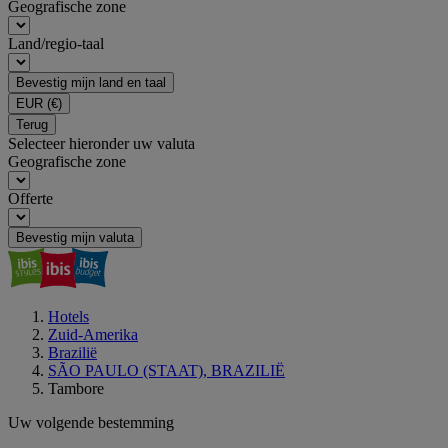
Geografische zone
Land/regio-taal
Bevestig mijn land en taal
EUR
(€)
Terug
Selecteer hieronder uw valuta
Geografische zone
Offerte
Bevestig mijn valuta
Hotels
Zuid-Amerika
Brazilië
SÃO PAULO (STAAT), BRAZILIË
Tambore
Uw volgende bestemming