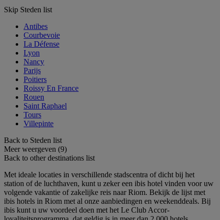
Skip Steden list
Antibes
Courbevoie
La Défense
Lyon
Nancy
Parijs
Poitiers
Roissy En France
Rouen
Saint Raphael
Tours
Villepinte
Back to Steden list
Meer weergeven (9)
Back to other destinations list
Met ideale locaties in verschillende stadscentra of dicht bij het
station of de luchthaven, kunt u zeker een ibis hotel vinden voor uw
volgende vakantie of zakelijke reis naar Riom. Bekijk de lijst met
ibis hotels in Riom met al onze aanbiedingen en weekenddeals. Bij
ibis kunt u uw voordeel doen met het Le Club Accor-
loyaliteitsprogramma, dat geldig is in meer dan 2.000 hotels