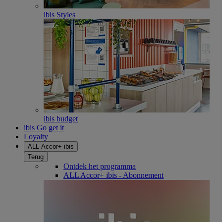
ibis Styles
ibis budget
ibis Go get it
Loyalty
ALL Accor+ ibis
Terug
Ontdek het programma
ALL Accor+ ibis - Abonnement