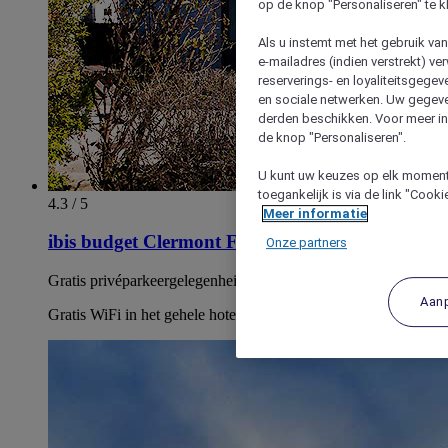
op de knop "Personaliseren" te k
Als u instemt met het gebruik va
e-mailadres (indien verstrekt) v
reserverings- en loyaliteitsgege
en sociale netwerken. Uw gegev
derden beschikken. Voor meer inf
de knop "Personaliseren".
U kunt uw keuzes op elk moment 
toegankelijk is via de link "Cook
4.3 / 5
Meer informatie
ibis budget Clermont Ferrand Nord Riom
Onze partners
Gratis privéparkeergelegenheid: Zonder toezicht, onbeveiligd.
Aan
Gratis WiFi in het gehele hotel