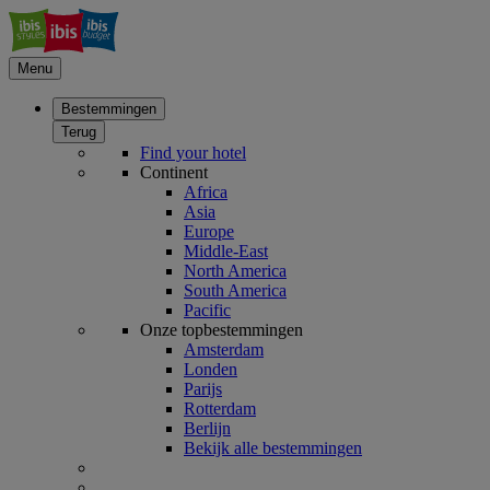
Menu
Bestemmingen
Terug
Find your hotel
Continent
Africa
Asia
Europe
Middle-East
North America
South America
Pacific
Onze topbestemmingen
Amsterdam
Londen
Parijs
Rotterdam
Berlijn
Bekijk alle bestemmingen