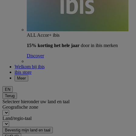
ALL Accor+ ibis
15% korting het hele jaar
door in ibis merken
Discover
Welkom bij ibis
ibis store
Meer
EN
Terug
Selecteer hieronder uw land en taal
Geografische zone
Land/regio-taal
Bevestig mijn land en taal