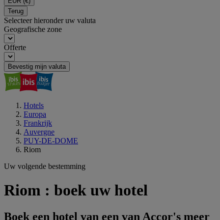
EUR
(€)
Terug
Selecteer hieronder uw valuta
Geografische zone
Offerte
Bevestig mijn valuta
Hotels
Europa
Frankrijk
Auvergne
PUY-DE-DOME
Riom
Uw volgende bestemming
Riom : boek uw hotel
Boek een hotel van een van Accor's meer