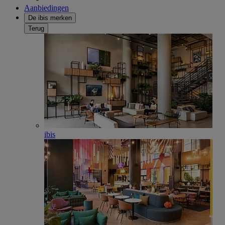
Aanbiedingen
De ibis merken
Terug
ibis