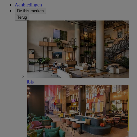
Aanbiedingen
De ibis merken
Terug
ibis