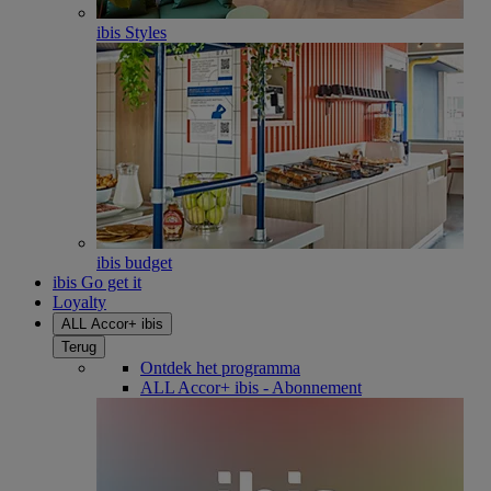
ibis Styles
ibis budget
ibis Go get it
Loyalty
ALL Accor+ ibis
Terug
Ontdek het programma
ALL Accor+ ibis - Abonnement