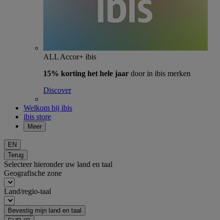
ALL Accor+ ibis
15% korting het hele jaar
door in ibis merken
Discover
Welkom bij ibis
ibis store
Meer
EN
Terug
Selecteer hieronder uw land en taal
Geografische zone
Land/regio-taal
Bevestig mijn land en taal