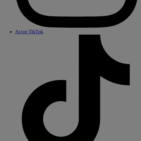
Accor TikTok