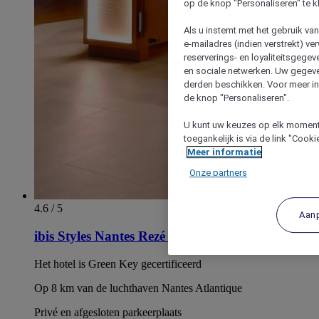
op de knop "Personaliseren" te k
Als u instemt met het gebruik va
e-mailadres (indien verstrekt) v
reserverings- en loyaliteitsgege
en sociale netwerken. Uw gegev
derden beschikken. Voor meer inf
de knop "Personaliseren".
U kunt uw keuzes op elk moment 
toegankelijk is via de link "Cook
Meer informatie
Onze partners
4.6 / 5
Aan
ibis Styles Nantes Rezé Aéroport
Het hotel is Green Key gecertificeerd
Op 8 km van de luchthaven Nantes Atlantique
Privé en afgesloten parkeerplaats