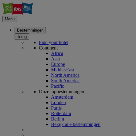
Menu
Bestemmingen
Terug
Find your hotel
Continent
Africa
Asia
Europe
Middle-East
North America
South America
Pacific
Onze topbestemmingen
Amsterdam
Londen
Parijs
Rotterdam
Berlijn
Bekijk alle bestemmingen