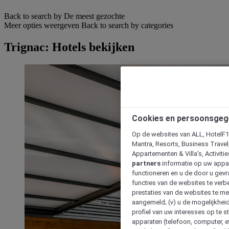
Back to search by De meest gezochte
Meer opties weergeven
Back to search by categories
Trignac: Hotels bekijken
Cookies en persoonsgeg
Op de websites van ALL, HotelF1, 
Mantra, Resorts, Business Travel
Appartementen & Villa's, Activiti
partners
informatie op uw appara
functioneren en u de door u gevra
functies van de websites te verbe
prestaties van de websites te met
aangemeld; (v) u de mogelijkheid
profiel van uw interesses op te s
apparaten (telefoon, computer, e