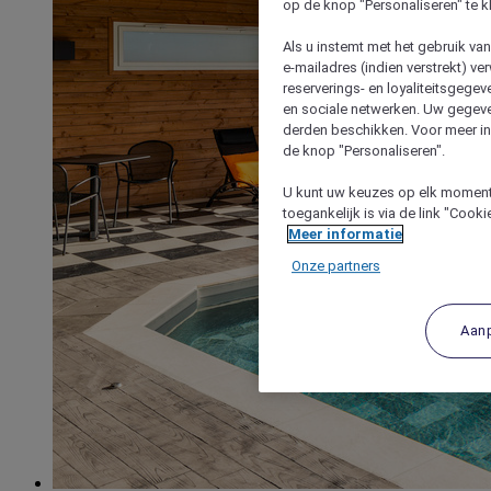
op de knop "Personaliseren" te k
Als u instemt met het gebruik va
e-mailadres (indien verstrekt) v
reserverings- en loyaliteitsgege
en sociale netwerken. Uw gegev
derden beschikken. Voor meer inf
de knop "Personaliseren".
U kunt uw keuzes op elk moment 
toegankelijk is via de link "Cook
Meer informatie
Onze partners
Aan