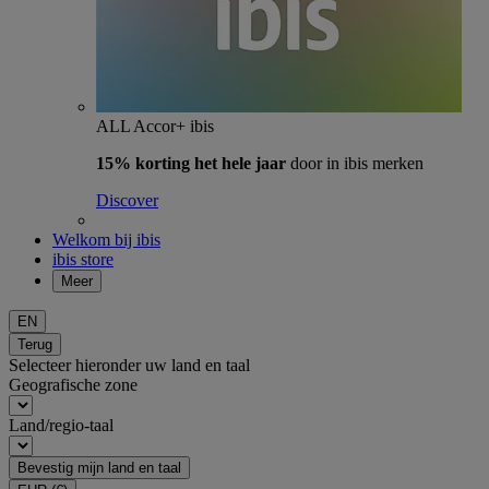
ALL Accor+ ibis
15% korting het hele jaar
door in ibis merken
Discover
Welkom bij ibis
ibis store
Meer
EN
Terug
Selecteer hieronder uw land en taal
Geografische zone
Land/regio-taal
Bevestig mijn land en taal