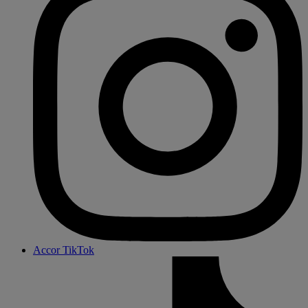
Accor TikTok