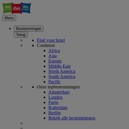
Menu
Bestemmingen
Terug
Find your hotel
Continent
Africa
Asia
Europe
Middle-East
North America
South America
Pacific
Onze topbestemmingen
Amsterdam
Londen
Parijs
Rotterdam
Berlijn
Bekijk alle bestemmingen