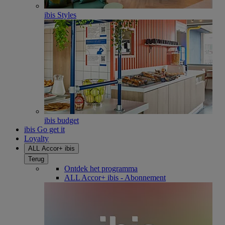
ibis Styles
ibis budget
ibis Go get it
Loyalty
ALL Accor+ ibis
Terug
Ontdek het programma
ALL Accor+ ibis - Abonnement