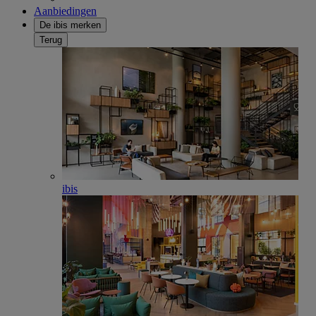
Aanbiedingen
De ibis merken
Terug
ibis