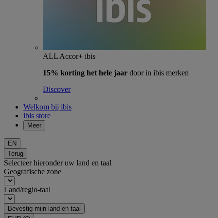
ALL Accor+ ibis
15% korting het hele jaar
door in ibis merken
Discover
Welkom bij ibis
ibis store
Meer
EN
Terug
Selecteer hieronder uw land en taal
Geografische zone
Land/regio-taal
Bevestig mijn land en taal