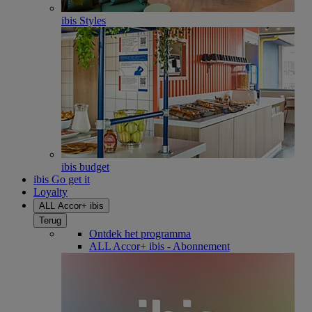
ibis Styles
ibis budget
ibis Go get it
Loyalty
ALL Accor+ ibis
Terug
Ontdek het programma
ALL Accor+ ibis - Abonnement