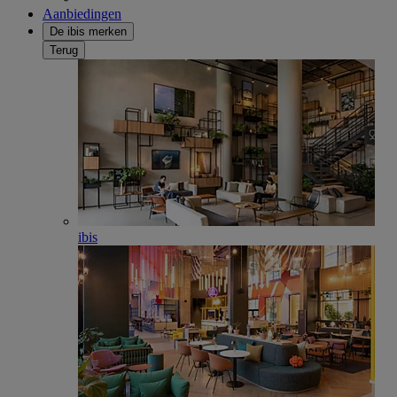
Aanbiedingen
De ibis merken
Terug
ibis