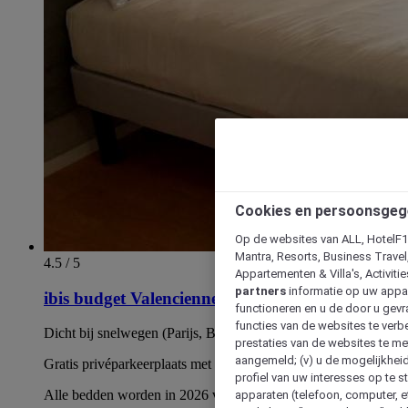
Cookies en persoonsgeg
Op de websites van ALL, HotelF1, 
Mantra, Resorts, Business Travel
4.5 / 5
Appartementen & Villa's, Activiti
partners
informatie op uw appara
ibis budget Valenciennes Petite Forêt
functioneren en u de door u gevra
functies van de websites te verbe
Dicht bij snelwegen (Parijs, Brussel, Lille)
prestaties van de websites te met
aangemeld; (v) u de mogelijkheid
Gratis privéparkeerplaats met 22kW oplaadpunten
profiel van uw interesses op te s
Alle bedden worden in 2026 vervangen
apparaten (telefoon, computer, e