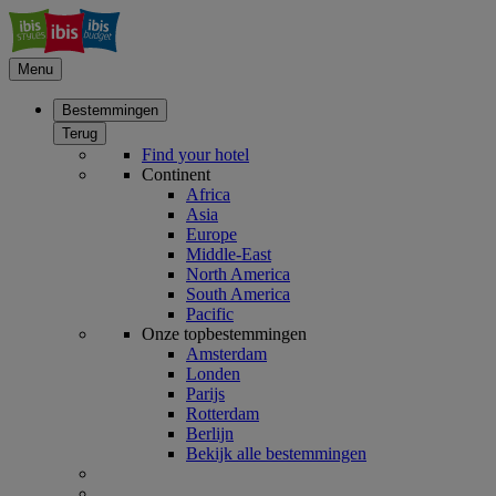
Menu
Bestemmingen
Terug
Find your hotel
Continent
Africa
Asia
Europe
Middle-East
North America
South America
Pacific
Onze topbestemmingen
Amsterdam
Londen
Parijs
Rotterdam
Berlijn
Bekijk alle bestemmingen