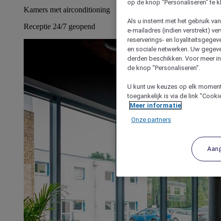
op de knop "Personaliseren" te k
Kamers met airconditioning
Als u instemt met het gebruik va
Receptie 24/7 geopend
e-mailadres (indien verstrekt) v
reserverings- en loyaliteitsgege
en sociale netwerken. Uw gegev
derden beschikken. Voor meer inf
de knop "Personaliseren".
U kunt uw keuzes op elk moment 
toegankelijk is via de link "Cook
Meer informatie
Onze partners
Aan