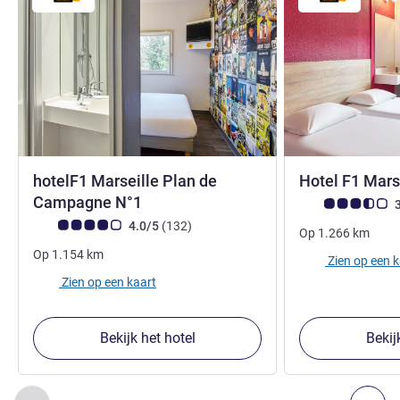
hotelF1 Marseille Plan de
Hotel F1 Mars
1 ster
Campagne N°1
Avis-klantbeoorde
3
Avis-klantbeoordeling (ALL beoordeling)
beoordelingen
4.0/5
(132
)
Op
1.266
km
Op
1.154
km
Zien op een 
Zien op een kaart
Bekijk het hotel
Bekij
Pagina
1
van
2
, Onze andere etablissementen in de buurt 1 :,