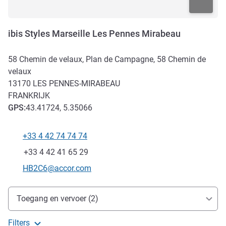
ibis Styles Marseille Les Pennes Mirabeau
58 Chemin de velaux, Plan de Campagne, 58 Chemin de
velaux
13170
LES PENNES-MIRABEAU
FRANKRIJK
GPS
:
43.41724, 5.35066
+33 4 42 74 74 74
Telefoon
Fax
+33 4 42 41 65 29
E-mailadres voor contact
HB2C6@accor.com
Toegang en transport
Toegang en vervoer (2)
Filters