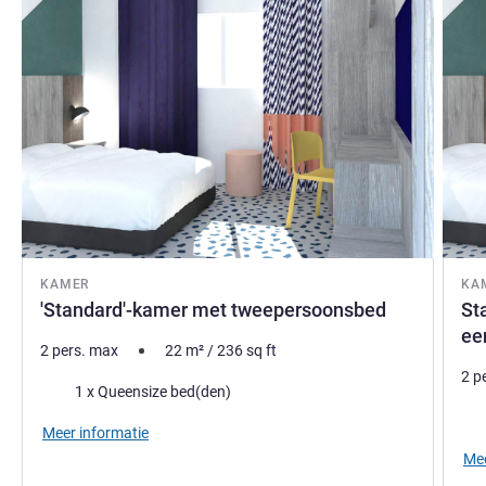
KAMER
KA
'Standard'-kamer met tweepersoonsbed
St
ee
2 pers. max
22
m²
/
236
sq ft
2 p
Beddengoed
1 x Queensize bed(den)
Bed
Meer informatie
Mee