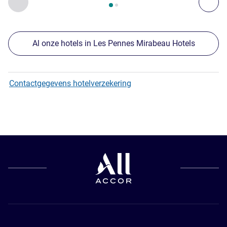
Vorige - Onze andere etablissementen in de buurt
Vol
Al onze hotels in Les Pennes Mirabeau Hotels
Contactgegevens hotelverzekering