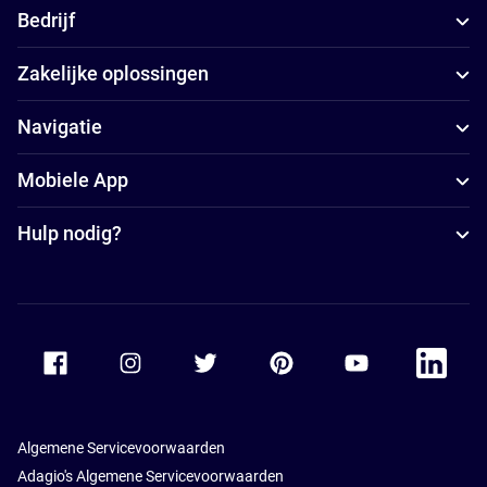
Bedrijf
Zakelijke oplossingen
Navigatie
Mobiele App
Hulp nodig?
Accor Facebook
Accor Instagram
Accor Twitter
Accor Pinterest
Accor Youtube
Accor Li
Algemene Servicevoorwaarden
Adagio's Algemene Servicevoorwaarden