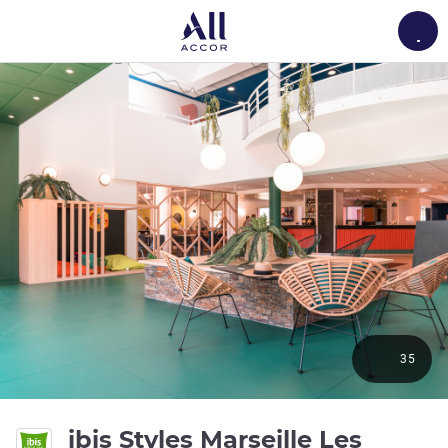
Load
35
ibis Styles Marseille Les