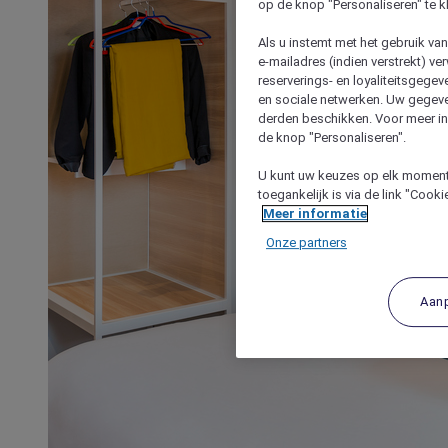
op de knop "Personaliseren" te k
Als u instemt met het gebruik va
e-mailadres (indien verstrekt) v
reserverings- en loyaliteitsgege
en sociale netwerken. Uw gegev
derden beschikken. Voor meer inf
de knop "Personaliseren".
U kunt uw keuzes op elk moment 
toegankelijk is via de link "Cook
Meer informatie
Onze partners
Aan