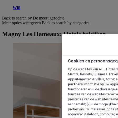
Wifi
Back to search by De meest gezochte
Meer opties weergeven
Back to search by categories
Magny Les Hameaux: Hotels bekijken
Cookies en persoonsgeg
Op de websites van ALL, HotelF1, 
Mantra, Resorts, Business Travel
Appartementen & Villa's, Activiti
partners
informatie op uw appara
functioneren en u de door u gevra
functies van de websites te verbe
prestaties van de websites te met
aangemeld; (v) u de mogelijkheid
profiel van uw interesses op te s
apparaten (telefoon, computer, e