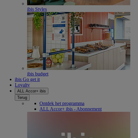
ibis Styles
ibis budget
ibis Go get it
Loyalty
ALL Accor+ ibis
Terug
Ontdek het programma
ALL Accor+ ibis - Abonnement