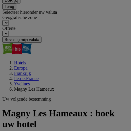
EUR
(€)
Terug
Selecteer hieronder uw valuta
Geografische zone
Offerte
Bevestig mijn valuta
Hotels
Europa
Frankrijk
Ile-de-France
Yvelines
Magny Les Hameaux
Uw volgende bestemming
Magny Les Hameaux : boek
uw hotel