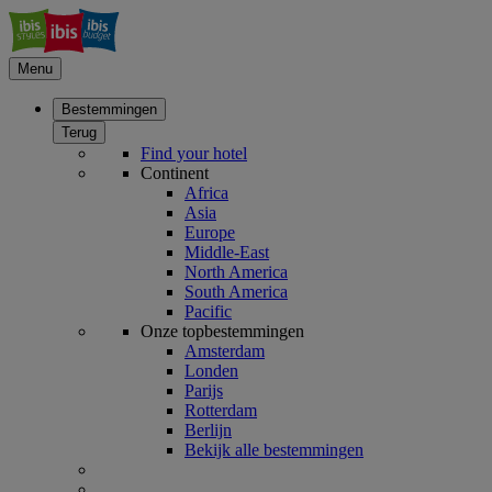
Menu
Bestemmingen
Terug
Find your hotel
Continent
Africa
Asia
Europe
Middle-East
North America
South America
Pacific
Onze topbestemmingen
Amsterdam
Londen
Parijs
Rotterdam
Berlijn
Bekijk alle bestemmingen