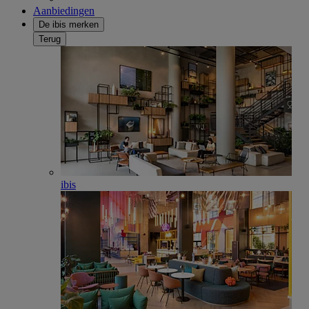
Aanbiedingen
De ibis merken
Terug
ibis