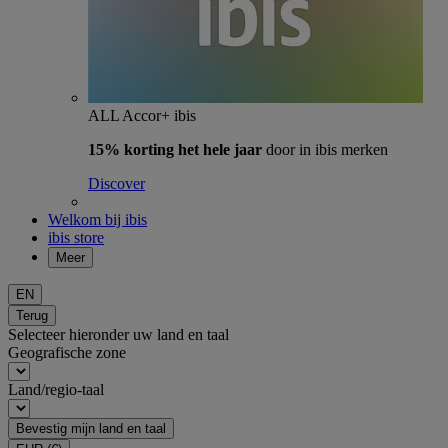
ALL Accor+ ibis
15% korting het hele jaar
door in ibis merken
Discover
Welkom bij ibis
ibis store
Meer
EN
Terug
Selecteer hieronder uw land en taal
Geografische zone
Land/regio-taal
Bevestig mijn land en taal