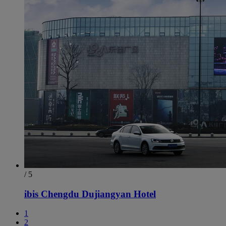
/ 5
ibis Chengdu Dujiangyan Hotel
1
2