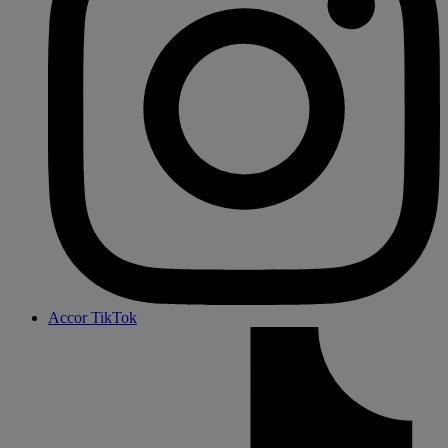
Accor TikTok