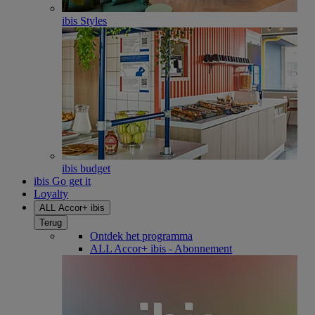
ibis Styles
ibis budget
ibis Go get it
Loyalty
ALL Accor+ ibis
Terug
Ontdek het programma
ALL Accor+ ibis - Abonnement