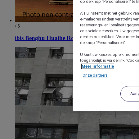
op de knop "Personaliseren" te k
Als u instemt met het gebruik va
e-mailadres (indien verstrekt) v
reserverings- en loyaliteitsgege
/ 5
en sociale netwerken. Uw gegev
derden beschikken. Voor meer inf
ibis Bengbu Huaihe Rd Railway Station
de knop "Personaliseren".
U kunt uw keuzes op elk moment 
toegankelijk is via de link "Cook
Meer informatie
Onze partners
Aan