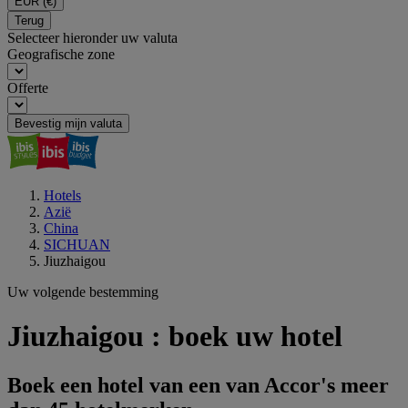
EUR
(€)
Terug
Selecteer hieronder uw valuta
Geografische zone
Offerte
Bevestig mijn valuta
Hotels
Azië
China
SICHUAN
Jiuzhaigou
Uw volgende bestemming
Jiuzhaigou : boek uw hotel
Boek een hotel van een van Accor's meer