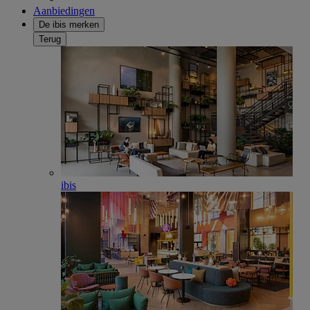
Aanbiedingen
De ibis merken
Terug
ibis