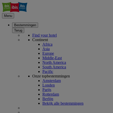
Menu
Bestemmingen
Terug
Find your hotel
Continent
Africa
Asia
Europe
Middle-East
North America
South America
Pacific
Onze topbestemmingen
Amsterdam
Londen
Parijs
Rotterdam
Berlijn
Bekijk alle bestemmingen