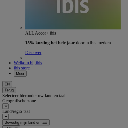
ALL Accor+ ibis
15% korting het hele jaar
door in ibis merken
Discover
Welkom bij ibis
ibis store
Meer
EN
Terug
Selecteer hieronder uw land en taal
Geografische zone
Land/regio-taal
Bevestig mijn land en taal