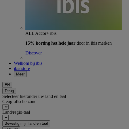
ALL Accor+ ibis
15% korting het hele jaar
door in ibis merken
Discover
Welkom bij ibis
ibis store
Meer
EN
Terug
Selecteer hieronder uw land en taal
Geografische zone
Land/regio-taal
Bevestig mijn land en taal