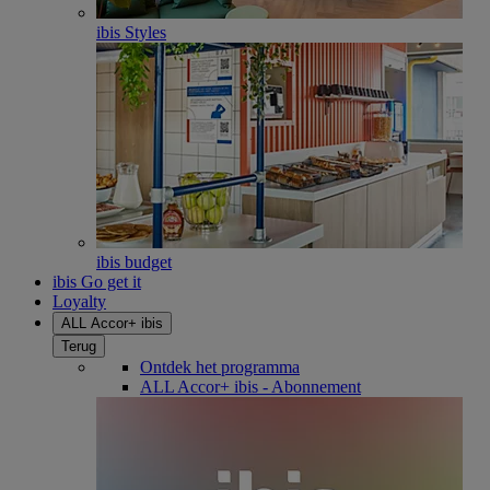
ibis Styles
ibis budget
ibis Go get it
Loyalty
ALL Accor+ ibis
Terug
Ontdek het programma
ALL Accor+ ibis - Abonnement