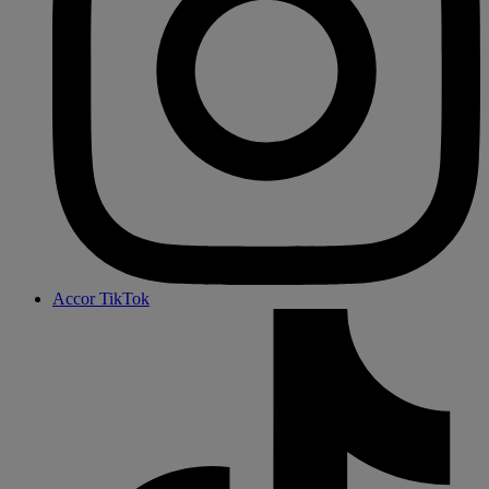
Accor TikTok