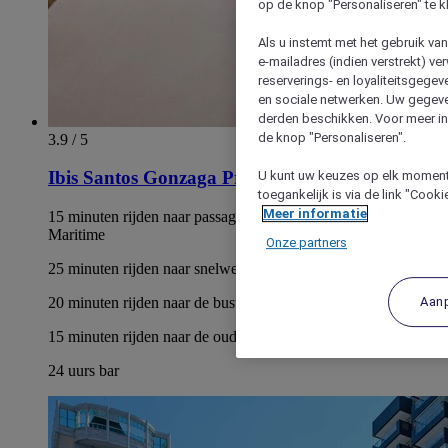
op de knop "Personaliseren" te k
Als u instemt met het gebruik va
e-mailadres (indien verstrekt) v
reserverings- en loyaliteitsgege
en sociale netwerken. Uw gegev
derden beschikken. Voor meer inf
de knop "Personaliseren".
3.9 / 5
Ibis Santos Gonzaga Praia
U kunt uw keuzes op elk moment 
toegankelijk is via de link "Cook
Meer informatie
15 minuten rijden naar passagiersterminal Giusfredo Santini
Maritime
Onze partners
25 minuten rijden naar snelweg Anchieta
Aan
20 minuten rijden naar de busterminal Santos
15 minuten rijden naar de oude stad van Santos
24 uurs bar