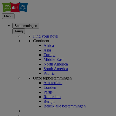
Menu
Bestemmingen
Terug
Find your hotel
Continent
Africa
Asia
Europe
Middle-East
North America
South America
Pacific
Onze topbestemmingen
Amsterdam
Londen
Parijs
Rotterdam
Berlijn
Bekijk alle bestemmingen