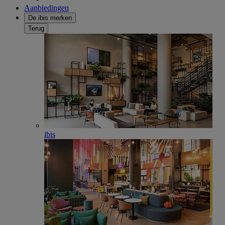
Aanbiedingen
De ibis merken
Terug
ibis