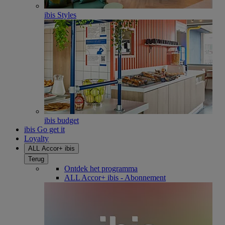
ibis Styles
ibis budget
ibis Go get it
Loyalty
ALL Accor+ ibis
Terug
Ontdek het programma
ALL Accor+ ibis - Abonnement