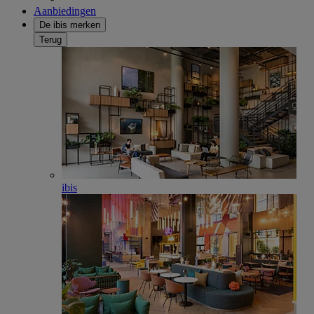
Aanbiedingen
De ibis merken
Terug
ibis