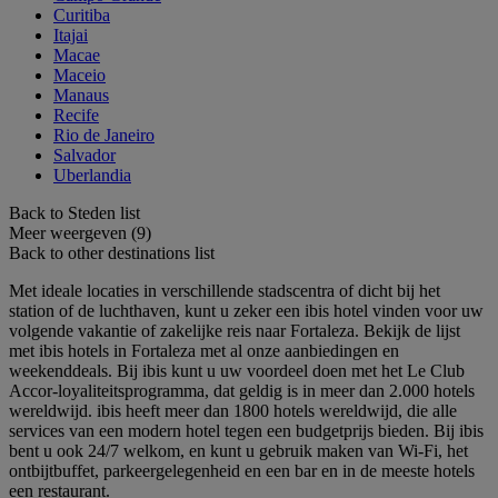
Curitiba
Itajai
Macae
Maceio
Manaus
Recife
Rio de Janeiro
Salvador
Uberlandia
Back to Steden list
Meer weergeven (9)
Back to other destinations list
Met ideale locaties in verschillende stadscentra of dicht bij het
station of de luchthaven, kunt u zeker een ibis hotel vinden voor uw
volgende vakantie of zakelijke reis naar Fortaleza. Bekijk de lijst
met ibis hotels in Fortaleza met al onze aanbiedingen en
weekenddeals. Bij ibis kunt u uw voordeel doen met het Le Club
Accor-loyaliteitsprogramma, dat geldig is in meer dan 2.000 hotels
wereldwijd. ibis heeft meer dan 1800 hotels wereldwijd, die alle
services van een modern hotel tegen een budgetprijs bieden. Bij ibis
bent u ook 24/7 welkom, en kunt u gebruik maken van Wi-Fi, het
ontbijtbuffet, parkeergelegenheid en een bar en in de meeste hotels
een restaurant.