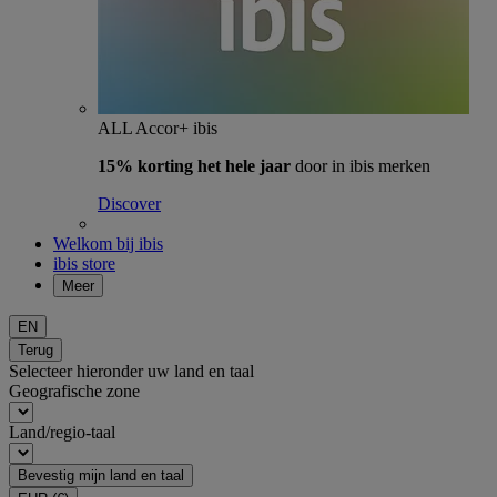
ALL Accor+ ibis
15% korting het hele jaar
door in ibis merken
Discover
Welkom bij ibis
ibis store
Meer
EN
Terug
Selecteer hieronder uw land en taal
Geografische zone
Land/regio-taal
Bevestig mijn land en taal