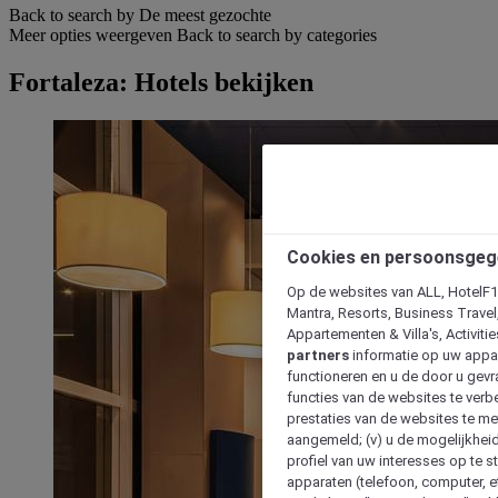
Back to search by De meest gezochte
Meer opties weergeven
Back to search by categories
Fortaleza: Hotels bekijken
Cookies en persoonsgeg
Op de websites van ALL, HotelF1, 
Mantra, Resorts, Business Travel
Appartementen & Villa's, Activiti
partners
informatie op uw appara
functioneren en u de door u gevra
functies van de websites te verbe
prestaties van de websites te met
aangemeld; (v) u de mogelijkheid
profiel van uw interesses op te s
apparaten (telefoon, computer, e