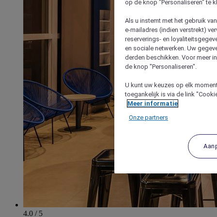
op de knop "Personaliseren" te k
Als u instemt met het gebruik va
e-mailadres (indien verstrekt) v
reserverings- en loyaliteitsgege
en sociale netwerken. Uw gegev
derden beschikken. Voor meer inf
de knop "Personaliseren".
U kunt uw keuzes op elk moment 
toegankelijk is via de link "Cook
Meer informatie
Onze partners
Aan
4.0 / 5