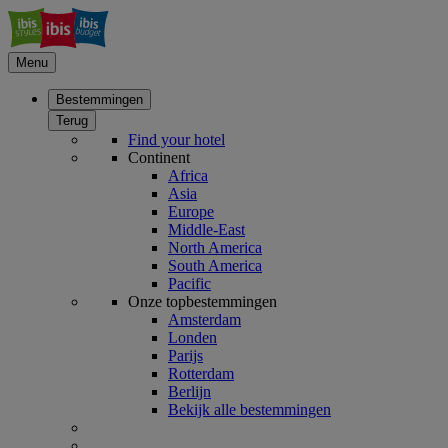
Menu
Bestemmingen
Terug
Find your hotel
Continent
Africa
Asia
Europe
Middle-East
North America
South America
Pacific
Onze topbestemmingen
Amsterdam
Londen
Parijs
Rotterdam
Berlijn
Bekijk alle bestemmingen