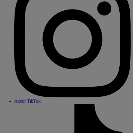
Accor TikTok