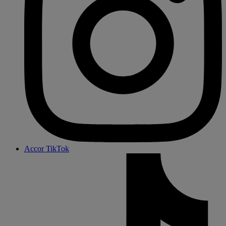
Accor TikTok