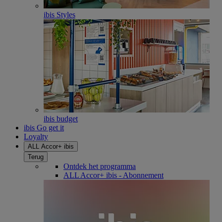
ibis Styles
ibis budget
ibis Go get it
Loyalty
ALL Accor+ ibis
Terug
Ontdek het programma
ALL Accor+ ibis - Abonnement