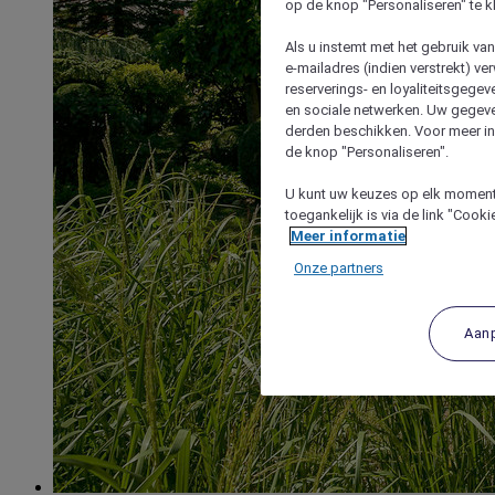
op de knop "Personaliseren" te k
Als u instemt met het gebruik va
e-mailadres (indien verstrekt) v
reserverings- en loyaliteitsgege
en sociale netwerken. Uw gegev
derden beschikken. Voor meer inf
de knop "Personaliseren".
U kunt uw keuzes op elk moment 
toegankelijk is via de link "Cook
Meer informatie
Onze partners
Aan