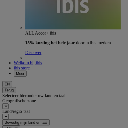
ALL Accor+ ibis
15% korting het hele jaar
door in ibis merken
Discover
Welkom bij ibis
ibis store
Meer
EN
Terug
Selecteer hieronder uw land en taal
Geografische zone
Land/regio-taal
Bevestig mijn land en taal