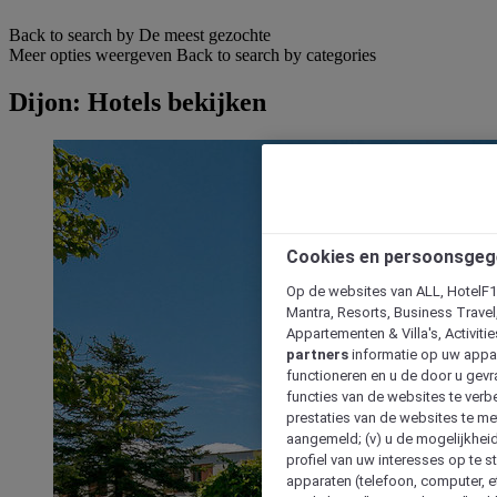
Back to search by De meest gezochte
Meer opties weergeven
Back to search by categories
Dijon: Hotels bekijken
Cookies en persoonsgeg
Op de websites van ALL, HotelF1, 
Mantra, Resorts, Business Travel
Appartementen & Villa's, Activiti
partners
informatie op uw appara
functioneren en u de door u gevra
functies van de websites te verbe
prestaties van de websites te met
aangemeld; (v) u de mogelijkheid
profiel van uw interesses op te s
apparaten (telefoon, computer, e