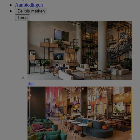
Aanbiedingen
De ibis merken
Terug
ibis