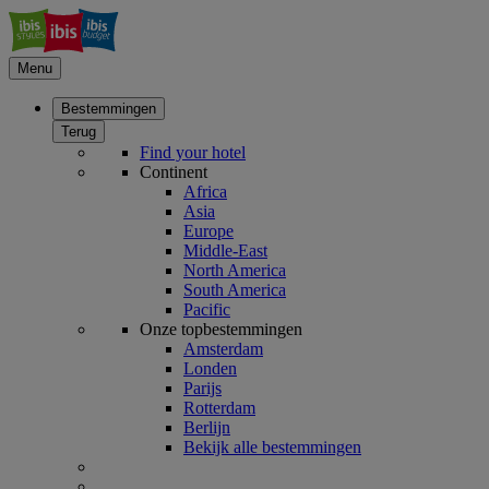
Menu
Bestemmingen
Terug
Find your hotel
Continent
Africa
Asia
Europe
Middle-East
North America
South America
Pacific
Onze topbestemmingen
Amsterdam
Londen
Parijs
Rotterdam
Berlijn
Bekijk alle bestemmingen