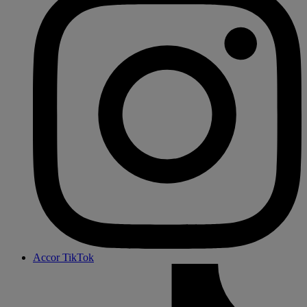
Accor TikTok