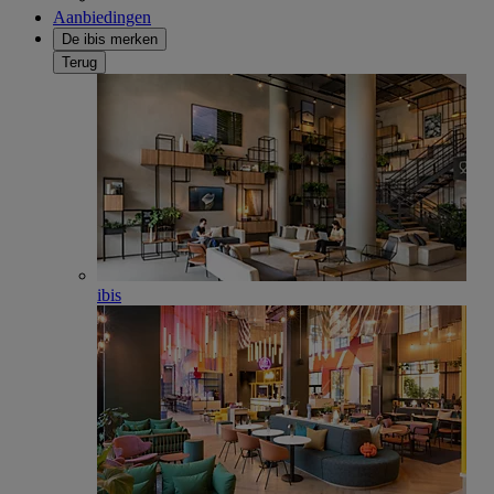
Aanbiedingen
De ibis merken
Terug
ibis