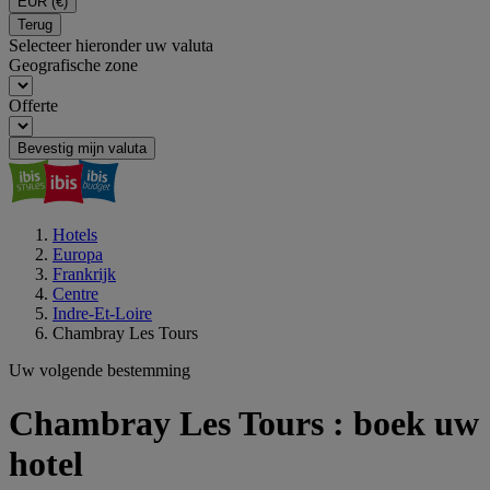
EUR
(€)
Terug
Selecteer hieronder uw valuta
Geografische zone
Offerte
Bevestig mijn valuta
Hotels
Europa
Frankrijk
Centre
Indre-Et-Loire
Chambray Les Tours
Uw volgende bestemming
Chambray Les Tours : boek uw
hotel