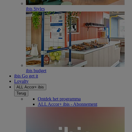
ibis Styles
ibis budget
ibis Go get it
Loyalty
ALL Accor+ ibis
Terug
Ontdek het programma
ALL Accor+ ibis - Abonnement