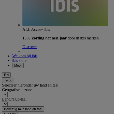
ALL Accor+ ibis
15% korting het hele jaar
door in ibis merken
Discover
Welkom bij ibis
ibis store
Meer
EN
Terug
Selecteer hieronder uw land en taal
Geografische zone
Land/regio-taal
Bevestig mijn land en taal