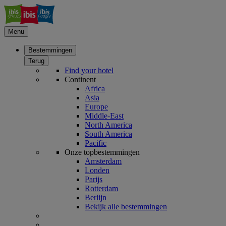
Menu
Bestemmingen
Terug
Find your hotel
Continent
Africa
Asia
Europe
Middle-East
North America
South America
Pacific
Onze topbestemmingen
Amsterdam
Londen
Parijs
Rotterdam
Berlijn
Bekijk alle bestemmingen