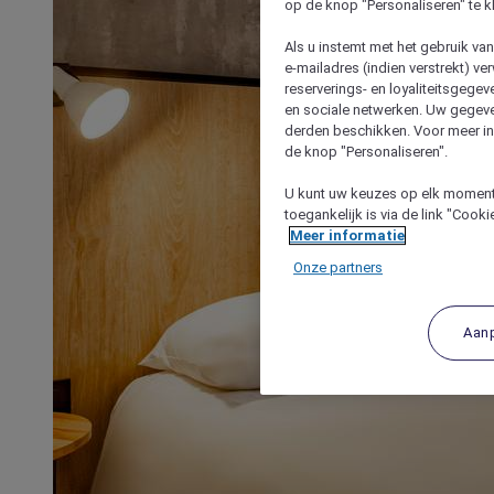
op de knop "Personaliseren" te k
Als u instemt met het gebruik va
e-mailadres (indien verstrekt) v
reserverings- en loyaliteitsgege
en sociale netwerken. Uw gegev
derden beschikken. Voor meer inf
de knop "Personaliseren".
U kunt uw keuzes op elk moment 
toegankelijk is via de link "Cook
Meer informatie
Onze partners
Aan