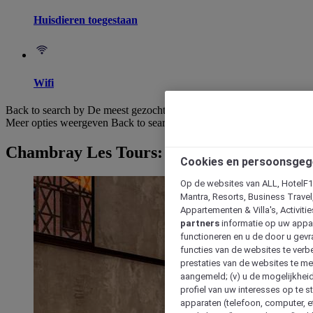
Huisdieren toegestaan
Wifi
Back to search by De meest gezochte
Meer opties weergeven
Back to search by categories
Chambray Les Tours: Hotels bekijken
Cookies en persoonsgeg
Op de websites van ALL, HotelF1, 
Mantra, Resorts, Business Travel
Appartementen & Villa's, Activiti
partners
informatie op uw appara
functioneren en u de door u gevra
functies van de websites te verbe
prestaties van de websites te met
aangemeld; (v) u de mogelijkheid
profiel van uw interesses op te s
apparaten (telefoon, computer, e