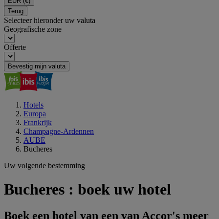
EUR
(€)
Terug
Selecteer hieronder uw valuta
Geografische zone
Offerte
Bevestig mijn valuta
Hotels
Europa
Frankrijk
Champagne-Ardennen
AUBE
Bucheres
Uw volgende bestemming
Bucheres : boek uw hotel
Boek een hotel van een van Accor's meer