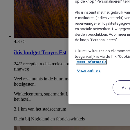
op de knop "Personaliseren" te k
Als u instemt met het gebruik va
e-mailadres (indien verstrekt) v
reserverings- en loyaliteitsgege
en sociale netwerken. Uw gegev
derden beschikken. Voor meer inf
de knop "Personaliseren".
4.3 / 5
U kunt uw keuzes op elk moment 
ibis budget Troyes Est
toegankelijk is via de link "Cook
Meer informatie
24/7 receptie, rechtstreekse toegang tot de snelweg en de
ringweg
Onze partners
Veel restaurants in de buurt met exclusieve kortingen voor
hotelgasten.
Aan
Winkelcentrum, supermarkt Leclerc en tankstation tegenover
het hotel.
3,1 km van het stadscentrum
Dicht bij Nigloland en fabriekswinkels