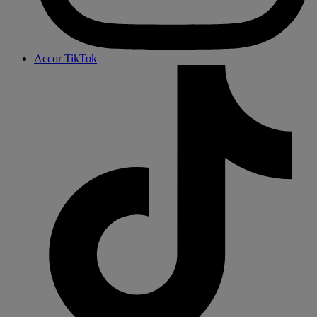
Accor TikTok