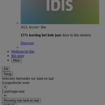
ALL Accor+ ibis
15% korting het hele jaar
door in ibis merken
Discover
Welkom bij ibis
ibis store
Meer
EN
Terug
Selecteer hieronder uw land en taal
Geografische zone
Land/regio-taal
Bevestig mijn land en taal