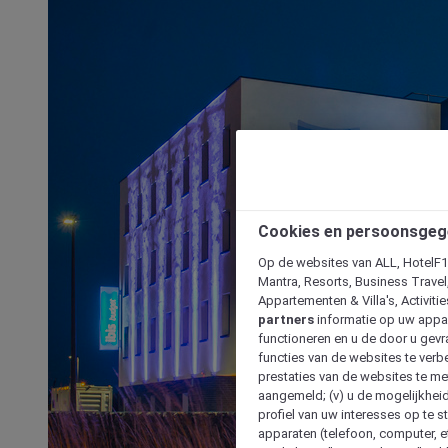
Cookies en persoonsgeg
Op de websites van ALL, HotelF1, 
Mantra, Resorts, Business Travel
Appartementen & Villa's, Activiti
partners
informatie op uw appara
functioneren en u de door u gevra
functies van de websites te verbe
prestaties van de websites te met
aangemeld; (v) u de mogelijkheid
profiel van uw interesses op te s
apparaten (telefoon, computer, e