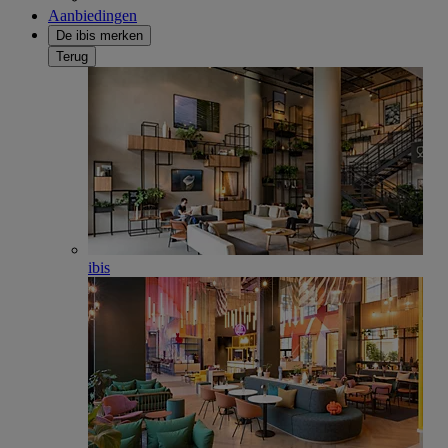
Aanbiedingen
De ibis merken
Terug
ibis