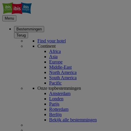
Menu
Bestemmingen
Terug
Find your hotel
Continent
Africa
Asia
Europe
Middle-East
North America
South America
Pacific
Onze topbestemmingen
Amsterdam
Londen
Parijs
Rotterdam
Berlijn
Bekijk alle bestemmingen