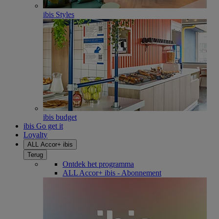
ibis Styles
ibis budget
ibis Go get it
Loyalty
ALL Accor+ ibis
Terug
Ontdek het programma
ALL Accor+ ibis - Abonnement