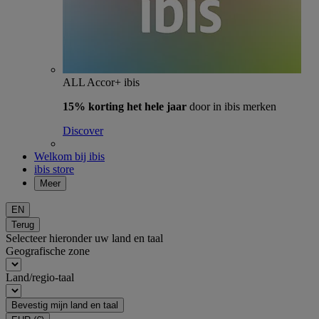
ALL Accor+ ibis
15% korting het hele jaar
door in ibis merken
Discover
Welkom bij ibis
ibis store
Meer
EN
Terug
Selecteer hieronder uw land en taal
Geografische zone
Land/regio-taal
Bevestig mijn land en taal