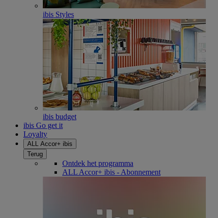
ibis Styles
ibis budget
ibis Go get it
Loyalty
ALL Accor+ ibis
Terug
Ontdek het programma
ALL Accor+ ibis - Abonnement