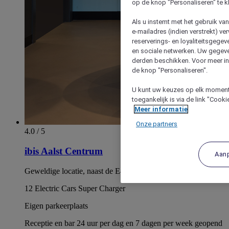
op de knop "Personaliseren" te k
Als u instemt met het gebruik va
e-mailadres (indien verstrekt) v
reserverings- en loyaliteitsgege
en sociale netwerken. Uw gegev
derden beschikken. Voor meer inf
de knop "Personaliseren".
U kunt uw keuzes op elk moment 
toegankelijk is via de link "Cook
Meer informatie
Onze partners
4.0 / 5
ibis Aalst Centrum
Aan
Geweldige locatie, naast de E40 en dicht bij het centrum!
12 Electric Cars Super Charger
Eigen parkeerplaats
Receptie en bar 24 uur per dag en 7 dagen per week geopend