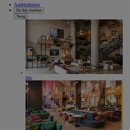
Aanbiedingen
De ibis merken
Terug
ibis