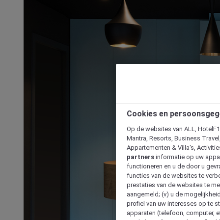
Cookies en persoonsgeg
Op de websites van ALL, HotelF1, 
Mantra, Resorts, Business Travel
Appartementen & Villa's, Activiti
partners
informatie op uw appara
functioneren en u de door u gevra
functies van de websites te verbe
prestaties van de websites te met
aangemeld; (v) u de mogelijkheid
profiel van uw interesses op te s
apparaten (telefoon, computer, e