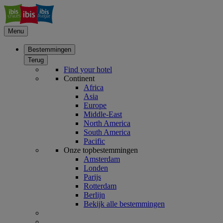
Menu
Bestemmingen
Terug
Find your hotel
Continent
Africa
Asia
Europe
Middle-East
North America
South America
Pacific
Onze topbestemmingen
Amsterdam
Londen
Parijs
Rotterdam
Berlijn
Bekijk alle bestemmingen