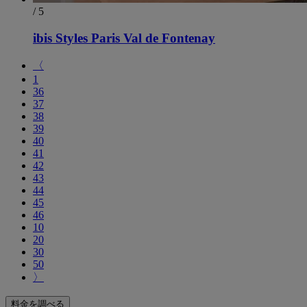
/ 5
ibis Styles Paris Val de Fontenay
〈
1
36
37
38
39
40
41
42
43
44
45
46
10
20
30
50
〉
料金を調べる