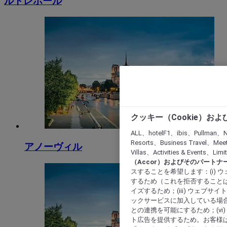
ルトレポール
クッキー（Cookie）お
ALL、hotelF1、ibis、Pullman、N
Resorts、Business Travel、Mee
アノーヴィル
Villas、Activities & Even
（Accor）およびそのパートナ
スすることを希望します：(i)
するため（これを拒否することは
イズするため；(iii) ウェブサ
ックサービスに加入している場合
との連携を可能にするため；(v
ト広告を提供するため。お客様