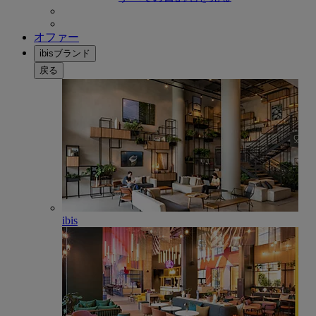
オファー
ibisブランド
戻る
ibis