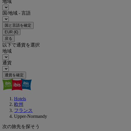
地域
国/地域 - 言語
国と言語を確定
EUR
(€)
戻る
以下で通貨を選択
地域
通貨
通貨を確定
Hotels
欧州
フランス
Upper-Normandy
次の旅先を探そう