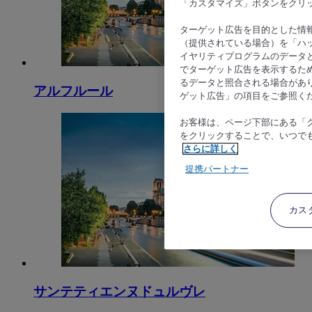
「カスタマイズ」ボタンをクリ
ターゲット広告を目的とした情
（提供されている場合）を「ハッ
イヤリティプログラムのデータ
でターゲット広告を表示するた
るデータと照合される場合があ
アルフルール
ゲット広告」の項目をご参照く
お客様は、ページ下部にある「
をクリックすることで、いつで
さらに詳しく
提携パートナー
カス
サンテティエンヌドュルヴレ