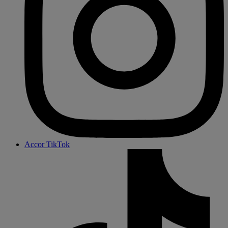
Accor TikTok