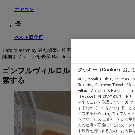
エアコン
ペット同伴可
Back to search by 最も頻繁に検索されています
詳細オプションを表示
Back to search by categories
クッキー（Cookie）お
ゴンフルヴィルロルシェ: ホテルを検
索する
ALL、hotelF1、ibis、Pullman、N
Resorts、Business Travel、Mee
Villas、Activities & Even
（Accor）およびそのパートナ
スすることを希望します：(i)
するため（これを拒否することは
イズするため；(iii) ウェブサ
ックサービスに加入している場合
との連携を可能にするため；(v
ト広告を提供するため。お客様