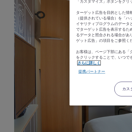
「カスタマイズ」ボタンをクリ
ターゲット広告を目的とした情
（提供されている場合）を「ハッ
イヤリティプログラムのデータ
でターゲット広告を表示するた
るデータと照合される場合があ
ゲット広告」の項目をご参照く
お客様は、ページ下部にある「
をクリックすることで、いつで
さらに詳しく
提携パートナー
カス