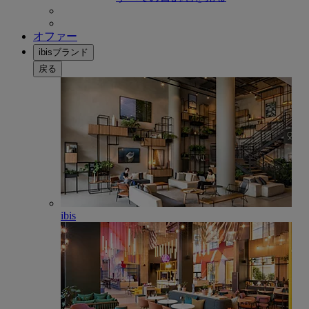
オファー
ibisブランド
戻る
ibis