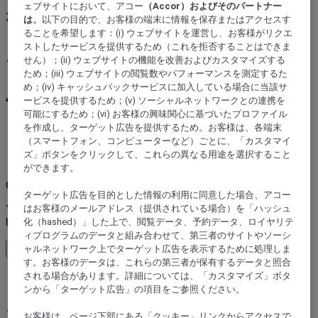
ェブサイトにおいて、アコー
（Accor）およびそのパートナー
次の旅先を探そう
は、
以下の目的で、お客様の端末に情報を保存またはアクセスす
ることを希望します：(i) ウェブサイトを運営し、お客様がリクエ
ストしたサービスを提供するため（これを拒否することはできま
エトルタ :ホテルを予約
せん）；(ii) ウェブサイトの機能を改善およびカスタマイズする
ため；(iii) ウェブサイトの閲覧数やパフォーマンスを測定するた
め；(iv) キャッシュバックサービスに加入している場合に当該サ
45を超えるアコーのホテルブランドか
ービスを提供するため；(v) ソーシャルネットワークとの連携を
可能にするため；(vi) お客様の興味関心に基づいたプロファイル
ら予約
を作成し、ターゲット広告を提供するため。お客様は、各端末
（スマートフォン、コンピューターなど）ごとに、「カスタマイ
ズ」ボタンをクリックして、これらの異なる用途を選択すること
エラー
ができます。
Core booking engine
ターゲット広告を目的とした情報の利用に同意した場合、アコー
You’ll be redirected to Accor website to view available hotels and
はお客様のメールアドレス（提供されている場合）を「ハッシュ
book your stay
化（hashed）」した上で、閲覧データ、予約データ、ロイヤリテ
ィプログラムのデータと組み合わせて、第三者のサイトやソーシ
ウィンドウを閉じる
ャルネットワーク上でターゲット広告を表示するために処理しま
す。お客様のデータは、これらの第三者が保有するデータと照合
される場合があります。詳細については、「カスタマイズ」ボタ
エラー
ンから「ターゲット広告」の項目をご参照ください。
ご希望の旅先
お客様は、ページ下部にある「クッキー」リンクからアクセスで