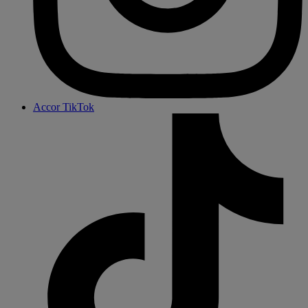
Accor TikTok