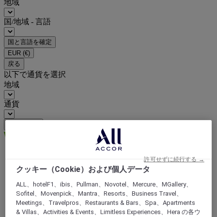
地域
国/地域 - 言語
国と言語を確定
EUR
(€)
戻る
以下で通貨を選択
地域
通貨
通貨を確定
許可せずに続行する →
Hotels
クッキー（Cookie）および個人データ
欧州
フランス
ALL、hotelF1、ibis、Pullman、Novotel、Mercure、MGallery、
Upper-Normandy
Sofitel、Movenpick、Mantra、Resorts、Business Travel、
SEINE-MARITIME
Meetings、Travelpros、Restaurants & Bars、Spa、Apartments
エトルタ
& Villas、Activities & Events、Limitless Experiences、Hera の各ウ