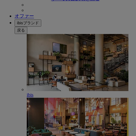
オファー
ibisブランド
戻る
ibis