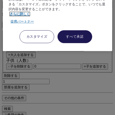
Booking Dates
きる「カスタマイズ」ボタンをクリックすることで、いつでも選
択内容を変更することができます。
さらに詳しく
客室とゲスト
提携パートナー
1 客室数 - 1 ゲスト
客室 1
カスタマイズ
すべて承諾
客室 1
大人（人数）
- 大人を削除する
+大人を追加する
子供（人数）
- 子を削除する
+子を追加する
削除する
部屋を追加する
その他の条件
検索
ご希望の旅先