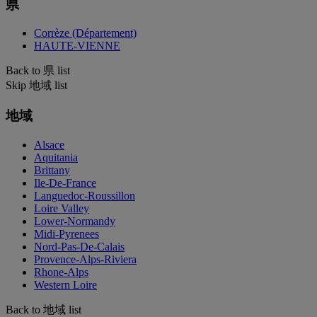
県
Corrèze (Département)
HAUTE-VIENNE
Back to 県 list
Skip 地域 list
地域
Alsace
Aquitania
Brittany
Ile-De-France
Languedoc-Roussillon
Loire Valley
Lower-Normandy
Midi-Pyrenees
Nord-Pas-De-Calais
Provence-Alps-Riviera
Rhone-Alps
Western Loire
Back to 地域 list