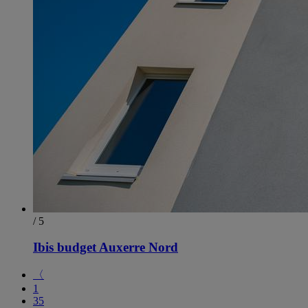
/ 5
Ibis budget Auxerre Nord
〈
1
35