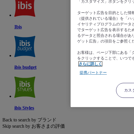
「カスタマイズ」ボタンをクリ
ターゲット広告を目的とした情
（提供されている場合）を「ハッ
イヤリティプログラムのデータ
Ibis
でターゲット広告を表示するた
るデータと照合される場合があ
ゲット広告」の項目をご参照く
お客様は、ページ下部にある「
をクリックすることで、いつで
さらに詳しく
ibis budget
提携パートナー
カス
ibis Styles
Back to search by ブランド
Skip search by お客さまの評価