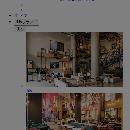
オファー
ibisブランド
戻る
ibis