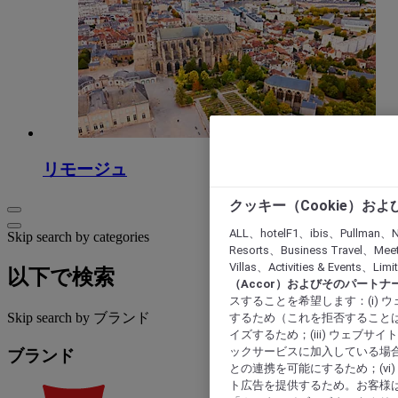
リモージュ
クッキー（Cookie）お
ALL、hotelF1、ibis、Pullman、N
Skip search by categories
Resorts、Business Travel、Mee
Villas、Activities & Even
以下で検索
（Accor）およびそのパートナ
スすることを希望します：(i)
Skip search by ブランド
するため（これを拒否することは
イズするため；(iii) ウェブサ
ックサービスに加入している場合
ブランド
との連携を可能にするため；(v
ト広告を提供するため。お客様