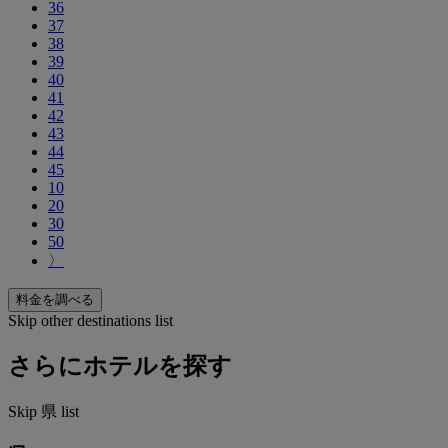
36
37
38
39
40
41
42
43
44
45
10
20
30
50
〉
料金を調べる
Skip other destinations list
さらにホテルを探す
Skip 県 list