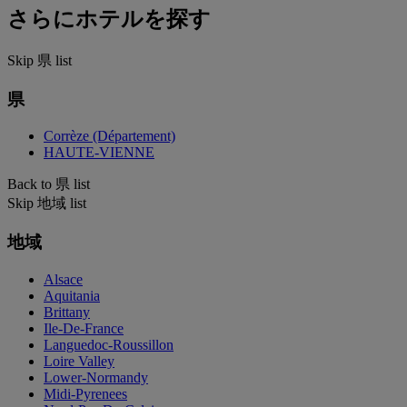
さらにホテルを探す
Skip 県 list
県
Corrèze (Département)
HAUTE-VIENNE
Back to 県 list
Skip 地域 list
地域
Alsace
Aquitania
Brittany
Ile-De-France
Languedoc-Roussillon
Loire Valley
Lower-Normandy
Midi-Pyrenees