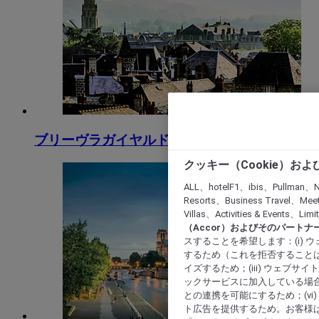
ブリーヴラガイヤルド
クッキー（Cookie）お
ALL、hotelF1、ibis、Pullman、N
Resorts、Business Travel、Mee
Villas、Activities & Even
（Accor）およびそのパートナ
スすることを希望します：(i)
するため（これを拒否することは
イズするため；(iii) ウェブサ
ックサービスに加入している場合
との連携を可能にするため；(v
ト広告を提供するため。お客様