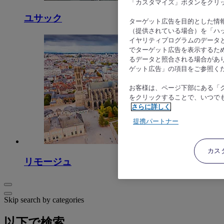
「カスタマイズ」ボタンをクリ
ユサック
ターゲット広告を目的とした情
（提供されている場合）を「ハッ
イヤリティプログラムのデータ
でターゲット広告を表示するた
るデータと照合される場合があ
ゲット広告」の項目をご参照く
お客様は、ページ下部にある「
をクリックすることで、いつで
さらに詳しく
提携パートナー
カス
リモージュ
Skip search by categories
以下で検索