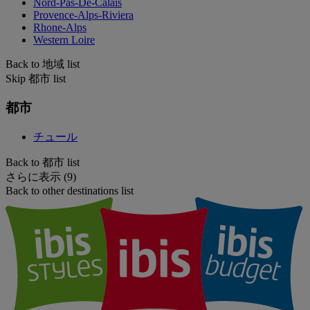
Nord-Pas-De-Calais
Provence-Alps-Riviera
Rhone-Alps
Western Loire
Back to 地域 list
Skip 都市 list
都市
チュール
Back to 都市 list
さらに表示 (9)
Back to other destinations list