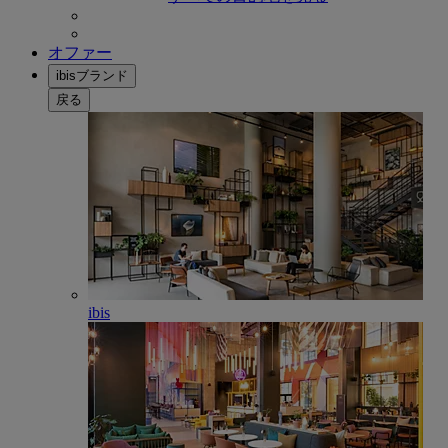
オファー
ibisブランド
戻る
ibis