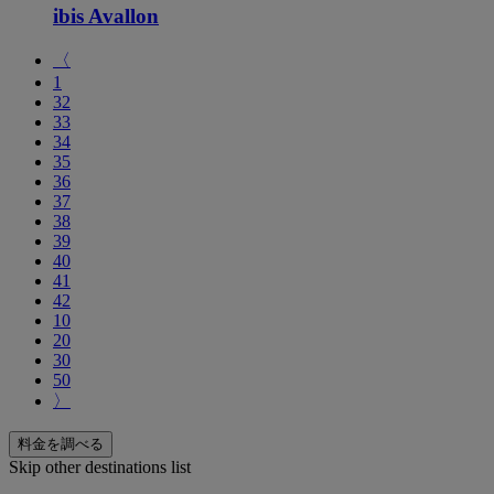
ibis Avallon
〈
1
32
33
34
35
36
37
38
39
40
41
42
10
20
30
50
〉
料金を調べる
Skip other destinations list