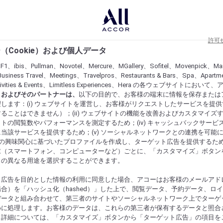
許可
（Cookie）および個人データ
lF1、ibis、Pullman、Novotel、Mercure、MGallery、Sofitel、Movenpick、Ma
usiness Travel、Meetings、Travelpros、Restaurants & Bars、Spa、Apartme
ctivities & Events、Limitless Experiences、Hera の各ウェブサイトにおいて
r）およびそのパートナーは、
以下の目的で、お客様の端末に情報を保存または
します：(i) ウェブサイトを運営し、お客様がリクエストしたサービスを提
ることはできません）；(ii) ウェブサイトの機能を改善およびカスタマイズするた
トの閲覧数やパフォーマンスを測定するため；(iv) キャッシュバックサービ
当該サービスを提供するため；(v) ソーシャルネットワークとの連携を可能
お客様の興味関心に基づいたプロファイルを作成し、ターゲット広告を提供するた
末（スマートフォン、コンピューターなど）ごとに、「カスタマイズ」ボタン
らの異なる用途を選択することができます。
ト広告を目的とした情報の利用に同意した場合、アコーはお客様のメールアド
合）を「ハッシュ化（hashed）」した上で、閲覧データ、予約データ、ロ
データと組み合わせて、第三者のサイトやソーシャルネットワーク上でターゲ
めに処理します。お客様のデータは、これらの第三者が保有するデータと照合
。詳細については、「カスタマイズ」ボタンから「ターゲット広告」の項目を