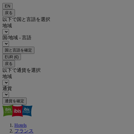
EN
戻る
以下で国と言語を選択
地域
国/地域 - 言語
国と言語を確定
EUR
(€)
戻る
以下で通貨を選択
地域
通貨
通貨を確定
Hotels
フランス