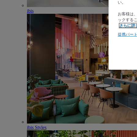
い。
ibis
お客様は
ックする
さらに詳
提携パー
ibis Styles