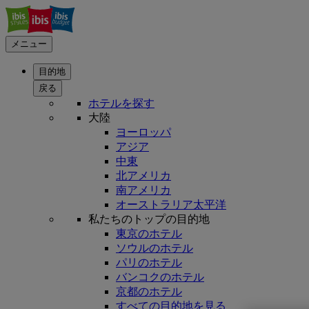
メニュー
目的地
戻る
ホテルを探す
大陸
ヨーロッパ
アジア
中東
北アメリカ
南アメリカ
オーストラリア太平洋
私たちのトップの目的地
東京のホテル
ソウルのホテル
パリのホテル
バンコクのホテル
京都のホテル
すべての目的地を見る