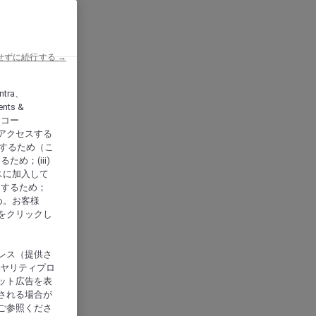
せずに続行する →
ntra、
nts &
、アコー
アクセスする
供するため（こ
め；(iii)
スに加入して
にするため；
め。お客様
をクリックし
レス（提供さ
イヤリティプロ
ット広告を表
される場合が
ご参照くださ