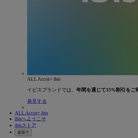
ALL Accor+ ibis
イビスブランドでは、
年間を通じて15%割引をご
発見する
ALL Accor+ ibis
ibisへようこそ
ibisストア
追加で