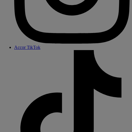
Accor TikTok