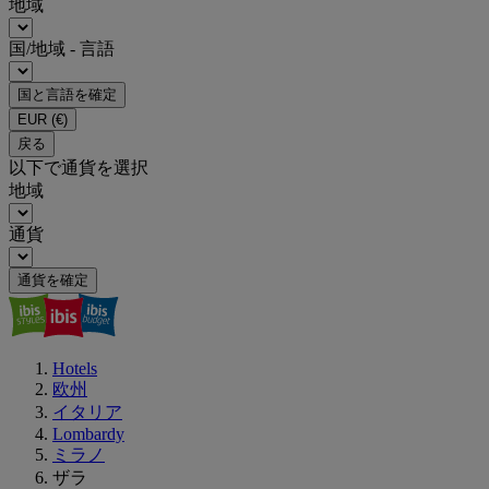
地域
国/地域 - 言語
国と言語を確定
EUR
(€)
戻る
以下で通貨を選択
地域
通貨
通貨を確定
Hotels
欧州
イタリア
Lombardy
ミラノ
ザラ