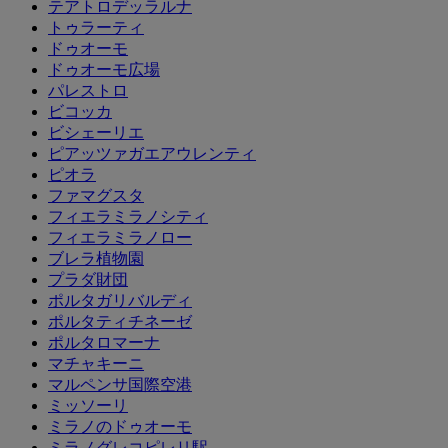
テアトロデッラルナ
トゥラーティ
ドゥオーモ
ドゥオーモ広場
パレストロ
ビコッカ
ビシェーリエ
ピアッツァガエアウレンティ
ピオラ
ファマグスタ
フィエラミラノシティ
フィエラミラノロー
ブレラ植物園
プラダ財団
ポルタガリバルディ
ポルタティチネーゼ
ポルタロマーナ
マチャキーニ
マルペンサ国際空港
ミッソーリ
ミラノのドゥオーモ
ミラノグレコピレリ駅