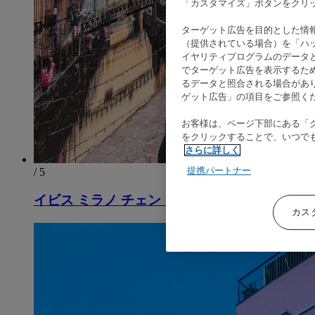
「カスタマイズ」ボタンをクリ
ターゲット広告を目的とした情
（提供されている場合）を「ハッ
イヤリティプログラムのデータ
でターゲット広告を表示するた
るデータと照合される場合があ
ゲット広告」の項目をご参照く
お客様は、ページ下部にある「
をクリックすることで、いつで
さらに詳しく
提携パートナー
/ 5
イビス ミラノ チェントロ
カス