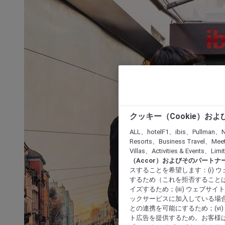
クッキー（Cookie）お
ALL、hotelF1、ibis、Pullman、N
Resorts、Business Travel、Mee
Villas、Activities & Even
（Accor）およびそのパートナ
スすることを希望します：(i)
するため（これを拒否することは
イズするため；(iii) ウェブサ
ックサービスに加入している場合
との連携を可能にするため；(v
ト広告を提供するため。お客様