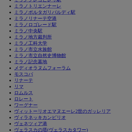
ミラノトリエンナーレ
ミラノポルタガリバルディ駅
ミラノリナーテ空港
ミラノロゴレード駅
ミラノ中央駅
ミラノ地方裁判所
ミラノ工科大学
ミラノ市立水族館
ミラノ市立自然史博物館
ミラノ記念墓地
メディオラヌムフォーラム
モスコバ
リナーテ
リマ
ロムルス
ロレート
ワーグナー
ヴィットーリオエマヌエーレ2世のガッレリア
ヴィラネッキカンピリオ
ヴェネツィア港
ヴェラスカの塔(ヴェラスカタワー)