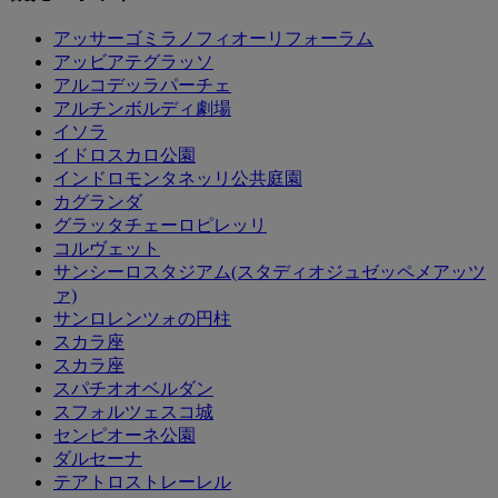
アッサーゴミ​​ラノフィオーリフォーラム
アッビアテグラッソ
アルコデッラパーチェ
アルチンボルディ劇場
イソラ
イドロスカロ公園
インドロモンタネッリ公共庭園
カグランダ
グラッタチェーロピレッリ
コルヴェット
サンシーロスタジアム(スタディオジュゼッペメアッツ
ァ)
サンロレンツォの円柱
スカラ座
スカラ座
スパチオオベルダン
スフォルツェスコ城
センピオーネ公園
ダルセーナ
テアトロストレーレル