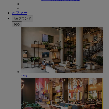
オファー
ibisブランド
戻る
ibis