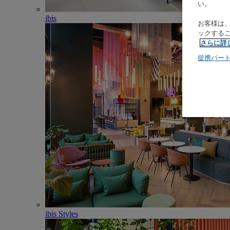
い。
ibis
お客様は
ックする
さらに詳
提携パー
ibis Styles