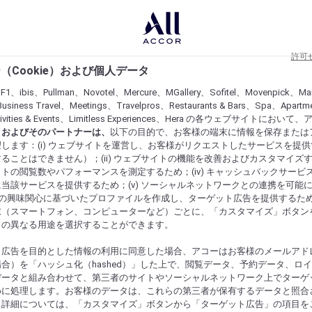
許可
（Cookie）および個人データ
lF1、ibis、Pullman、Novotel、Mercure、MGallery、Sofitel、Movenpick、Ma
usiness Travel、Meetings、Travelpros、Restaurants & Bars、Spa、Apartme
ctivities & Events、Limitless Experiences、Hera の各ウェブサイトにおいて
r）およびそのパートナーは、
以下の目的で、お客様の端末に情報を保存または
します：(i) ウェブサイトを運営し、お客様がリクエストしたサービスを提
ることはできません）；(ii) ウェブサイトの機能を改善およびカスタマイズするた
トの閲覧数やパフォーマンスを測定するため；(iv) キャッシュバックサービ
当該サービスを提供するため；(v) ソーシャルネットワークとの連携を可能
お客様の興味関心に基づいたプロファイルを作成し、ターゲット広告を提供するた
末（スマートフォン、コンピューターなど）ごとに、「カスタマイズ」ボタン
らの異なる用途を選択することができます。
ト広告を目的とした情報の利用に同意した場合、アコーはお客様のメールアド
合）を「ハッシュ化（hashed）」した上で、閲覧データ、予約データ、ロ
データと組み合わせて、第三者のサイトやソーシャルネットワーク上でターゲ
めに処理します。お客様のデータは、これらの第三者が保有するデータと照合
。詳細については、「カスタマイズ」ボタンから「ターゲット広告」の項目を