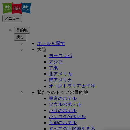
メニュー
目的地
戻る
ホテルを探す
大陸
ヨーロッパ
アジア
中東
北アメリカ
南アメリカ
オーストラリア太平洋
私たちのトップの目的地
東京のホテル
ソウルのホテル
パリのホテル
バンコクのホテル
京都のホテル
すべての目的地を見る