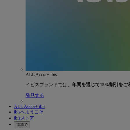
ALL Accor+ ibis
イビスブランドでは、
年間を通じて15%割引をご
発見する
ALL Accor+ ibis
ibisへようこそ
ibisストア
追加で