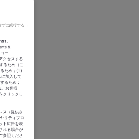
せずに続行する →
ntra、
nts &
、アコー
アクセスする
供するため（こ
め；(iii)
スに加入して
にするため；
め。お客様
をクリックし
レス（提供さ
イヤリティプロ
ット広告を表
される場合が
ご参照くださ