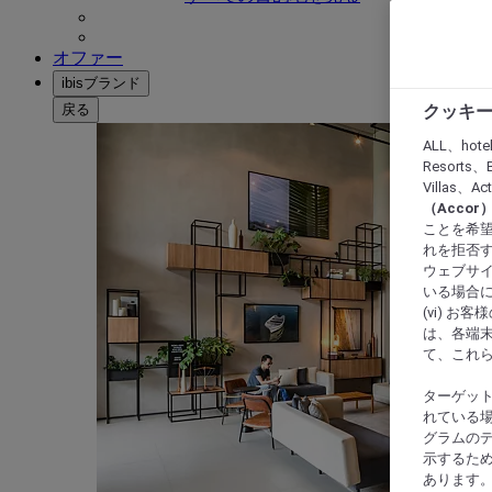
オファー
ibisブランド
戻る
クッキー
ALL、hote
Resorts、B
Villas、A
（Acco
ことを希望
れを拒否す
ウェブサイ
いる場合に
(vi) 
は、各端
て、これ
ターゲッ
れている場
グラムの
示するた
あります