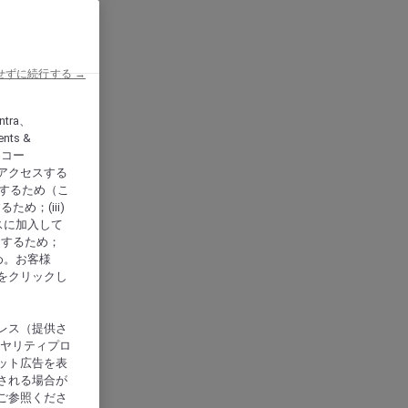
せずに続行する →
ntra、
nts &
、アコー
アクセスする
供するため（こ
め；(iii)
スに加入して
にするため；
め。お客様
をクリックし
レス（提供さ
イヤリティプロ
ット広告を表
される場合が
ご参照くださ