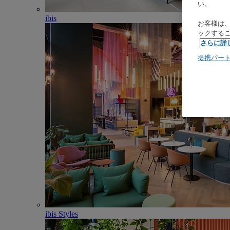
い。
ibis
お客様は
ックする
さらに詳
提携パー
ibis Styles