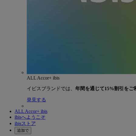
ALL Accor+ ibis
イビスブランドでは、
年間を通じて15%割引をご
発見する
ALL Accor+ ibis
ibisへようこそ
ibisストア
追加で