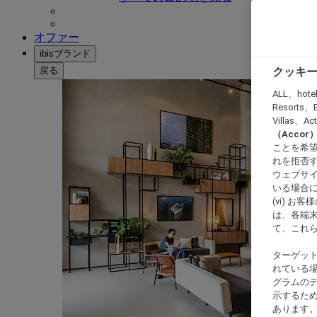
オファー
ibisブランド
戻る
クッキー
ALL、hote
Resorts、B
Villas、A
（Acco
ことを希望
れを拒否す
ウェブサイ
いる場合に
(vi) 
は、各端
て、これ
ターゲッ
れている場
グラムの
示するた
あります