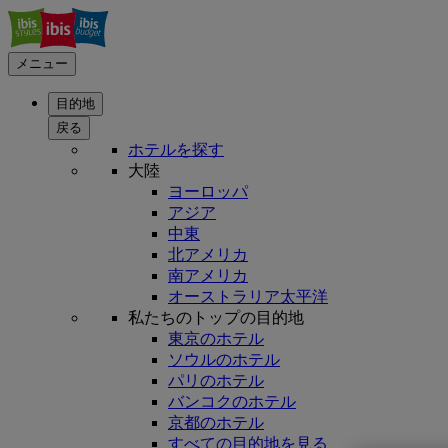
メニュー
目的地
戻る
ホテルを探す
大陸
ヨーロッパ
アジア
中東
北アメリカ
南アメリカ
オーストラリア太平洋
私たちのトップの目的地
東京のホテル
ソウルのホテル
パリのホテル
バンコクのホテル
京都のホテル
すべての目的地を見る