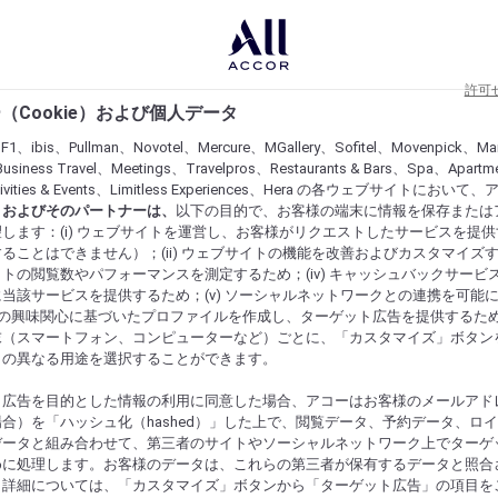
許可
（Cookie）および個人データ
lF1、ibis、Pullman、Novotel、Mercure、MGallery、Sofitel、Movenpick、Ma
usiness Travel、Meetings、Travelpros、Restaurants & Bars、Spa、Apartme
ctivities & Events、Limitless Experiences、Hera の各ウェブサイトにおいて
r）およびそのパートナーは、
以下の目的で、お客様の端末に情報を保存または
します：(i) ウェブサイトを運営し、お客様がリクエストしたサービスを提
ることはできません）；(ii) ウェブサイトの機能を改善およびカスタマイズするた
トの閲覧数やパフォーマンスを測定するため；(iv) キャッシュバックサービ
当該サービスを提供するため；(v) ソーシャルネットワークとの連携を可能
お客様の興味関心に基づいたプロファイルを作成し、ターゲット広告を提供するた
末（スマートフォン、コンピューターなど）ごとに、「カスタマイズ」ボタン
らの異なる用途を選択することができます。
ト広告を目的とした情報の利用に同意した場合、アコーはお客様のメールアド
合）を「ハッシュ化（hashed）」した上で、閲覧データ、予約データ、ロ
データと組み合わせて、第三者のサイトやソーシャルネットワーク上でターゲ
めに処理します。お客様のデータは、これらの第三者が保有するデータと照合
。詳細については、「カスタマイズ」ボタンから「ターゲット広告」の項目を