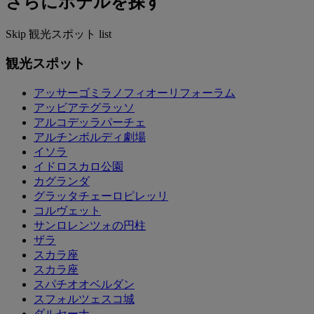
さらにホテルを探す
Skip 観光スポット list
観光スポット
アッサーゴミ​​ラノフィオーリフォーラム
アッビアテグラッソ
アルコデッラパーチェ
アルチンボルディ劇場
イソラ
イドロスカロ公園
カグランダ
グラッタチェーロピレッリ
コルヴェット
サンロレンツォの円柱
ザラ
スカラ座
スカラ座
スパチオオベルダン
スフォルツェスコ城
ダルセーナ