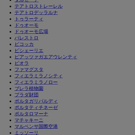
テアトロストレーレル
テアトロデッラルナ
トゥラーティ
ドゥオーモ
ドゥオーモ広場
パレストロ
ビコッカ
ビシェーリエ
ピアッツァガエアウレンティ
ピオラ
ファマグスタ
フィエラミラノシティ
フィエラミラノロー
ブレラ植物園
プラダ財団
ポルタガリバルディ
ポルタティチネーゼ
ポルタロマーナ
マチャキーニ
マルペンサ国際空港
ミッソーリ