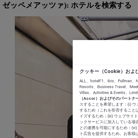
ゼッペメアッツァ): ホテルを検索する
クッキー（Cookie）お
ALL、hotelF1、ibis、Pullman、N
Resorts、Business Travel、Mee
Villas、Activities & Even
（Accor）およびそのパートナ
スすることを希望します：(i)
するため（これを拒否することは
イズするため；(iii) ウェブサ
ックサービスに加入している場合
との連携を可能にするため；(v
ト広告を提供するため。お客様