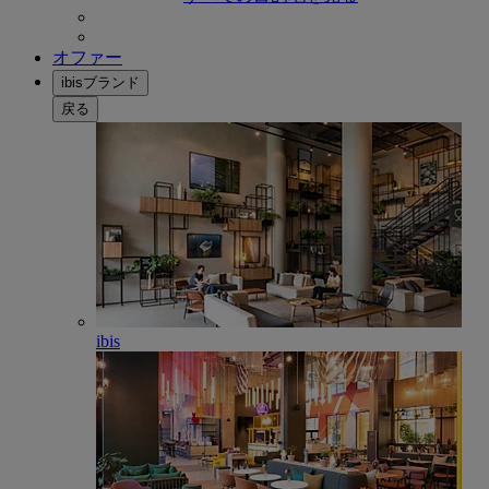
オファー
ibisブランド
戻る
ibis