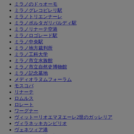
ミラノのドゥオーモ
ミラノグレコピレリ駅
ミラノトリエンナーレ
ミラノポルタガリバルディ駅
ミラノリナーテ空港
ミラノロゴレード駅
ミラノ中央駅
ミラノ地方裁判所
ミラノ工科大学
ミラノ市立水族館
ミラノ市立自然史博物館
ミラノ記念墓地
メディオラヌムフォーラム
モスコバ
リナーテ
ロムルス
ロレート
ワーグナー
ヴィットーリオエマヌエーレ2世のガッレリア
ヴィラネッキカンピリオ
ヴェネツィア港