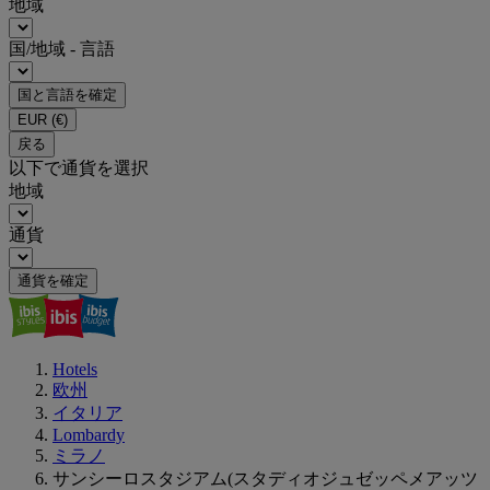
地域
国/地域 - 言語
国と言語を確定
EUR
(€)
戻る
以下で通貨を選択
地域
通貨
通貨を確定
Hotels
欧州
イタリア
Lombardy
ミラノ
サンシーロスタジアム(スタディオジュゼッペメアッツ