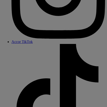
Accor TikTok