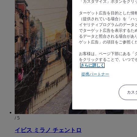
「カスタマイズ」ボタンをクリ
ターゲット広告を目的とした情
（提供されている場合）を「ハッ
イヤリティプログラムのデータ
でターゲット広告を表示するた
るデータと照合される場合があ
ゲット広告」の項目をご参照く
お客様は、ページ下部にある「
をクリックすることで、いつで
さらに詳しく
提携パートナー
カス
/ 5
イビス ミラノ チェントロ