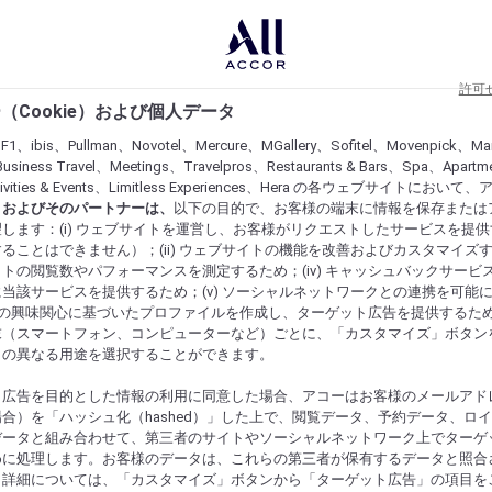
許可
（Cookie）および個人データ
lF1、ibis、Pullman、Novotel、Mercure、MGallery、Sofitel、Movenpick、Ma
usiness Travel、Meetings、Travelpros、Restaurants & Bars、Spa、Apartme
ctivities & Events、Limitless Experiences、Hera の各ウェブサイトにおいて
r）およびそのパートナーは、
以下の目的で、お客様の端末に情報を保存または
します：(i) ウェブサイトを運営し、お客様がリクエストしたサービスを提
ることはできません）；(ii) ウェブサイトの機能を改善およびカスタマイズするた
トの閲覧数やパフォーマンスを測定するため；(iv) キャッシュバックサービ
当該サービスを提供するため；(v) ソーシャルネットワークとの連携を可能
お客様の興味関心に基づいたプロファイルを作成し、ターゲット広告を提供するた
末（スマートフォン、コンピューターなど）ごとに、「カスタマイズ」ボタン
らの異なる用途を選択することができます。
ト広告を目的とした情報の利用に同意した場合、アコーはお客様のメールアド
合）を「ハッシュ化（hashed）」した上で、閲覧データ、予約データ、ロ
データと組み合わせて、第三者のサイトやソーシャルネットワーク上でターゲ
めに処理します。お客様のデータは、これらの第三者が保有するデータと照合
。詳細については、「カスタマイズ」ボタンから「ターゲット広告」の項目を