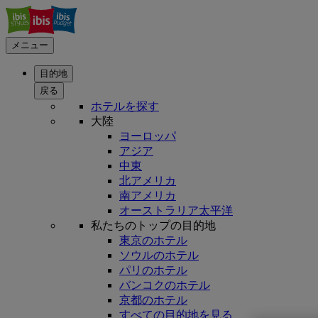
メニュー
目的地
戻る
ホテルを探す
大陸
ヨーロッパ
アジア
中東
北アメリカ
南アメリカ
オーストラリア太平洋
私たちのトップの目的地
東京のホテル
ソウルのホテル
パリのホテル
バンコクのホテル
京都のホテル
すべての目的地を見る