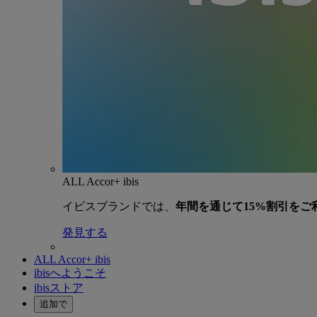
ALL Accor+ ibis
イビスブランドでは、
年間を通じて15%割引をご
発見する
ALL Accor+ ibis
ibisへようこそ
ibisストア
追加で