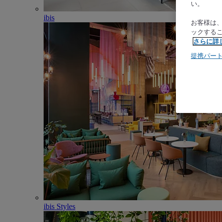
い。
ibis
お客様は
ックする
さらに詳
提携パー
ibis Styles