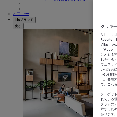
オファー
ibisブランド
戻る
クッキー
ALL、hote
Resorts、B
Villas、A
（Acco
ことを希望
れを拒否す
ウェブサイ
いる場合に
(vi) 
は、各端
て、これ
ターゲッ
れている場
グラムの
示するた
あります