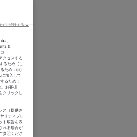
せずに続行する →
ntra、
nts &
、アコー
アクセスする
供するため（こ
め；(iii)
スに加入して
にするため；
め。お客様
をクリックし
レス（提供さ
イヤリティプロ
ット広告を表
される場合が
ご参照くださ