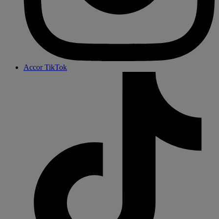
Accor TikTok