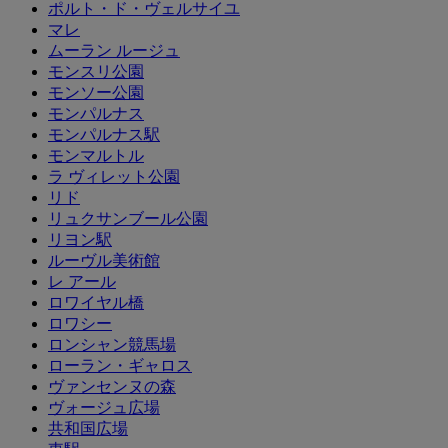
ポルト・ド・ヴェルサイユ
マレ
ムーラン ルージュ
モンスリ公園
モンソー公園
モンパルナス
モンパルナス駅
モンマルトル
ラ ヴィレット公園
リド
リュクサンブール公園
リヨン駅
ルーヴル美術館
レ アール
ロワイヤル橋
ロワシー
ロンシャン競馬場
ローラン・ギャロス
ヴァンセンヌの森
ヴォージュ広場
共和国広場