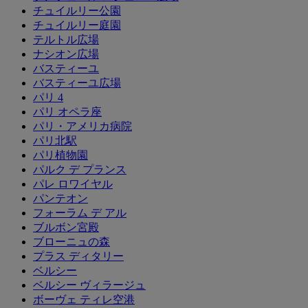
チュイルリー公園
チュイルリー庭園
テルトル広場
ナシオン広場
バスティーユ
バスティーユ広場
パリ 4
パリ オペラ座
パリ・アメリカ病院
パリ北駅
パリ植物園
パルク デ プランス
パレ ロワイヤル
パンテオン
フォーラム デ アル
ブルボン宮殿
ブローニュの森
プラス ディタリー
ベルシー
ベルシー ヴィラージュ
ボーヴェ ティレ空港