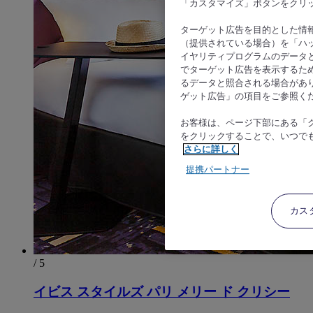
「カスタマイズ」ボタンをクリ
ターゲット広告を目的とした情
（提供されている場合）を「ハッ
イヤリティプログラムのデータ
でターゲット広告を表示するた
るデータと照合される場合があ
ゲット広告」の項目をご参照く
お客様は、ページ下部にある「
をクリックすることで、いつで
さらに詳しく
提携パートナー
カス
/ 5
イビス スタイルズ パリ メリー ド クリシー