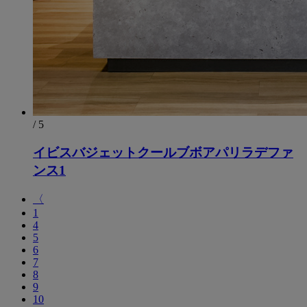
/ 5
イビスバジェットクールブボアパリラデファ
ンス1
〈
1
4
5
6
7
8
9
10