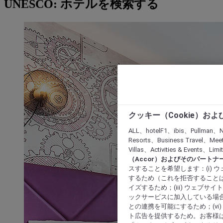
UNESCO: ホテルを検索する
クッキー（Cookie）お
ALL、hotelF1、ibis、Pullman、N
Resorts、Business Travel、Mee
Villas、Activities & Even
（Accor）およびそのパートナ
スすることを希望します：(i)
するため（これを拒否することは
イズするため；(iii) ウェブサ
ックサービスに加入している場合
との連携を可能にするため；(v
ト広告を提供するため。お客様