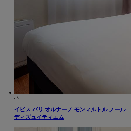
/ 5
イビス パリ オルナーノ モンマルトル ノール
ディズュイティエム