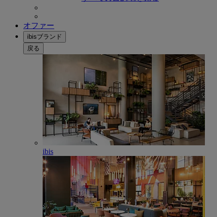
オファー
ibisブランド
戻る
ibis