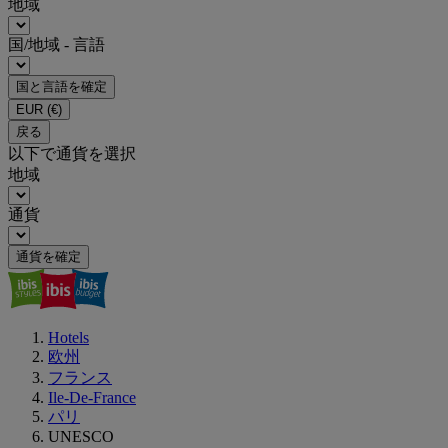
地域
国/地域 - 言語
国と言語を確定
EUR
(€)
戻る
以下で通貨を選択
地域
通貨
通貨を確定
Hotels
欧州
フランス
Ile-De-France
パリ
UNESCO