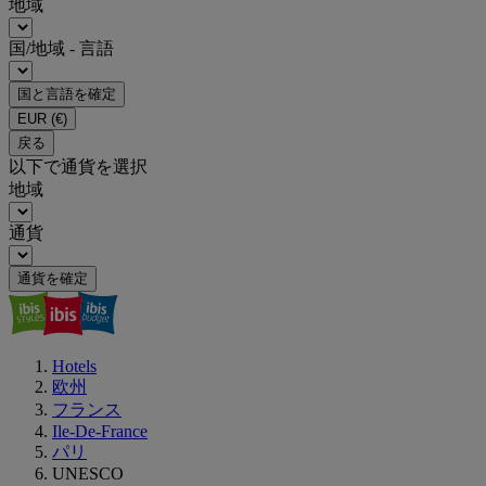
地域
国/地域 - 言語
国と言語を確定
EUR
(€)
戻る
以下で通貨を選択
地域
通貨
通貨を確定
Hotels
欧州
フランス
Ile-De-France
パリ
UNESCO