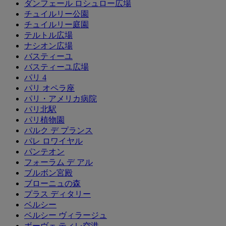
ダンフェール ロシュロー広場
チュイルリー公園
チュイルリー庭園
テルトル広場
ナシオン広場
バスティーユ
バスティーユ広場
パリ 4
パリ オペラ座
パリ・アメリカ病院
パリ北駅
パリ植物園
パルク デ プランス
パレ ロワイヤル
パンテオン
フォーラム デ アル
ブルボン宮殿
ブローニュの森
プラス ディタリー
ベルシー
ベルシー ヴィラージュ
ボーヴェ ティレ空港