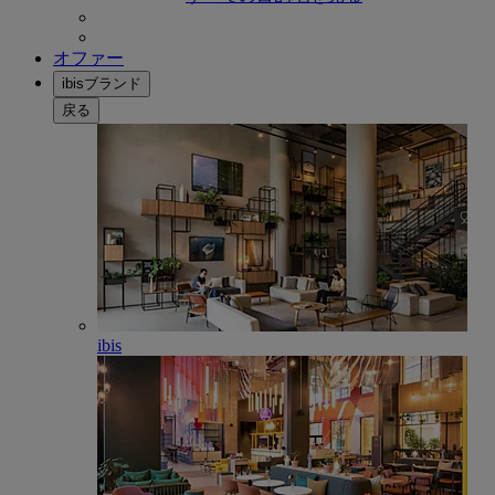
オファー
ibisブランド
戻る
ibis