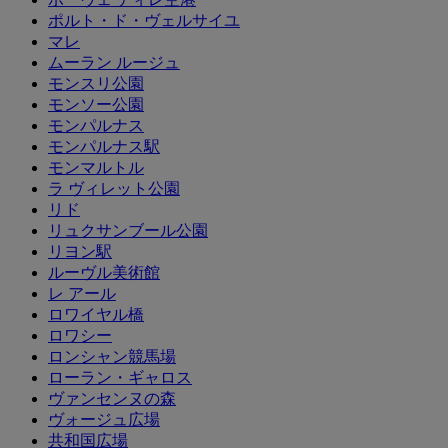
ポルト・ド・ヴェルサイユ
マレ
ムーラン ルージュ
モンスリ公園
モンソー公園
モンパルナス
モンパルナス駅
モンマルトル
ラ ヴィレット公園
リド
リュクサンブール公園
リヨン駅
ルーヴル美術館
レ アール
ロワイヤル橋
ロワシー
ロンシャン競馬場
ローラン・ギャロス
ヴァンセンヌの森
ヴォージュ広場
共和国広場