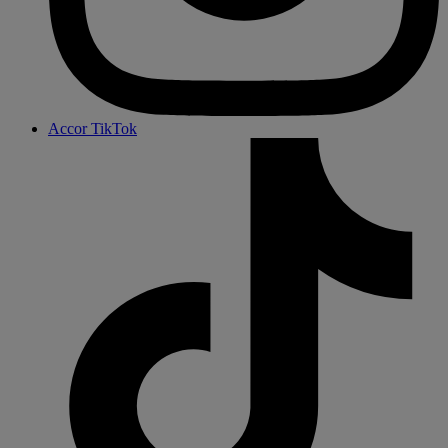
Accor TikTok