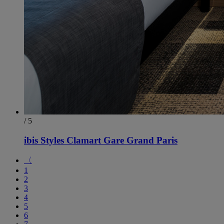
/ 5
ibis Styles Clamart Gare Grand Paris
〈
1
2
3
4
5
6