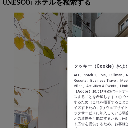
UNESCO: ホテルを検索する
クッキー（Cookie）お
ALL、hotelF1、ibis、Pullman、N
Resorts、Business Travel、Mee
Villas、Activities & Even
（Accor）およびそのパートナ
スすることを希望します：(i)
するため（これを拒否することは
イズするため；(iii) ウェブサ
ックサービスに加入している場合
との連携を可能にするため；(v
ト広告を提供するため。お客様