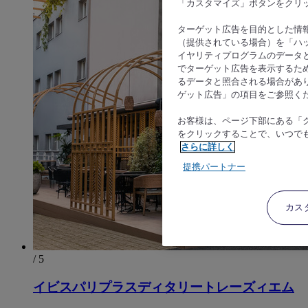
「カスタマイズ」ボタンをクリ
ターゲット広告を目的とした情
（提供されている場合）を「ハッ
イヤリティプログラムのデータ
でターゲット広告を表示するた
るデータと照合される場合があ
ゲット広告」の項目をご参照く
お客様は、ページ下部にある「
をクリックすることで、いつで
さらに詳しく
提携パートナー
カス
/ 5
イビスパリプラスディタリートレーズィエム